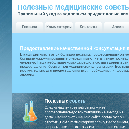
Полезные медицинские совет
Правильный уход за здоровьем придает новые си
Главная
Комментарии
Контакты
Архив
Предоставление качественной консультации 
В наши дни чувствуется большая нехватка профессиональной м
большие коррумпированные очереди имеют негативные последст
человека. Наша небольшая команда решила создать данный сай
предоставления бесплатной медицинской консультации. Все наш
исключительно для предоставления всей необходимой информа
здоровья.
Полезные
советы
Следуя нашим советам Вы получите
профессиональную консультацию не выходя из
дома. Специалисты нашего сайта всегда готовы
ответить Вам в комментариях если у Вас возникли
вопросы ответ на которых Вы не нашли в статье.