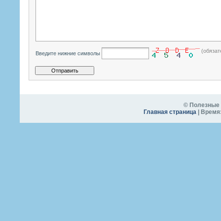
(обязат
Введите нижние символы
© Полезные 
Главная страница
| Время: