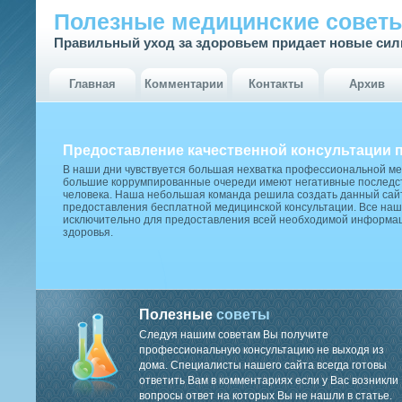
Полезные медицинские совет
Правильный уход за здоровьем придает новые си
Главная
Комментарии
Контакты
Архив
Предоставление качественной консультации 
В наши дни чувствуется большая нехватка профессиональной м
большие коррумпированные очереди имеют негативные последст
человека. Наша небольшая команда решила создать данный сай
предоставления бесплатной медицинской консультации. Все наш
исключительно для предоставления всей необходимой информа
здоровья.
Полезные
советы
Следуя нашим советам Вы получите
профессиональную консультацию не выходя из
дома. Специалисты нашего сайта всегда готовы
ответить Вам в комментариях если у Вас возникли
вопросы ответ на которых Вы не нашли в статье.