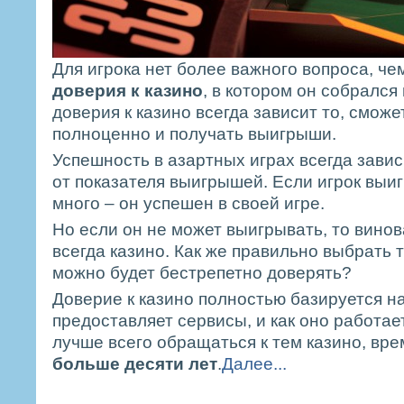
Для игрока нет более важного вопроса, че
доверия к казино
, в котором он собрался 
доверия к казино всегда зависит то, сможе
полноценно и получать выигрыши.
Успешность в азартных играх всегда завис
от показателя выигрышей. Если игрок выи
много – он успешен в своей игре.
Но если он не может выигрывать, то винов
всегда казино. Как же правильно выбрать т
можно будет бестрепетно доверять?
Доверие к казино полностью базируется на
предоставляет сервисы, и как оно работае
лучше всего обращаться к тем казино, вр
больше десяти лет
.
Далее...