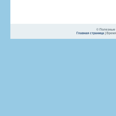
© Полезные 
Главная страница
| Время