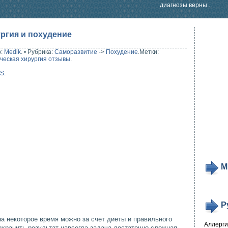
диагнозы верны...
ргия и похудение
р:
Medik
.
•
Рубрика:
Саморазвитие
->
Похудение
.
Метки:
ческая хирургия отзывы
.
SS
.
М
Р
на некоторое время можно за счет диеты и правильного
Аллерг
охранить результат навсегда задача достаточно сложная,