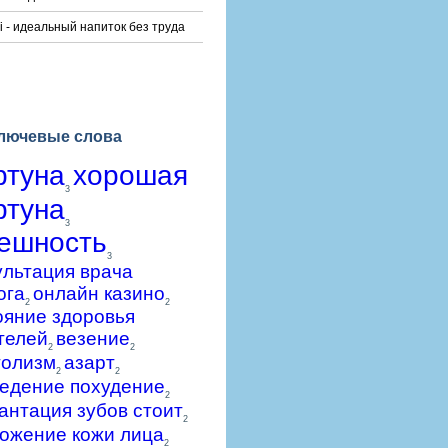
i - идеальный напиток без труда
лючевые слова
ртуна
хорошая
3
ртуна
3
ешность
3
ультация врача
ога
онлайн казино
2
2
ояние здоровья
телей
везение
2
2
голизм
азарт
2
2
едение похудение
2
антация зубов стоит
2
ожение кожи лица
2