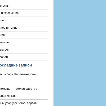
нность
 и их лечение
ние
ьное питание
гия
звитие
 детьми
 собой
оследние записи
и Выбора Парикмахерской
помощь – тяжёлая работа и
дная миссия
ый удар у ребенка: первая