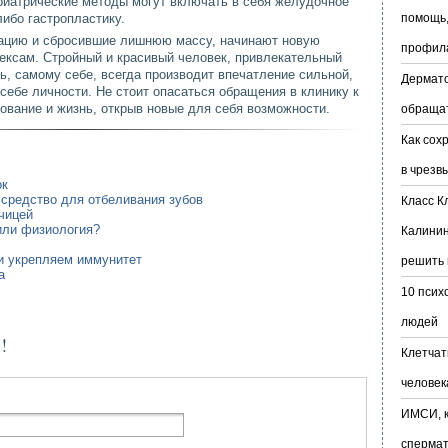
иатрические методы могут включать в себя желудочное
ибо гастропластику.
помощь,
ацию и сбросившие лишнюю массу, начинают новую
профил
лексам. Стройный и красивый человек, привлекательный
ь, самому себе, всегда производит впечатление сильной,
Дермато
себе личности. Не стоит опасаться обращения в клинику к
ование и жизнь, открыв новые для себя возможности.
обраща
Как сох
в чрезв
ок
средство для отбеливания зубов
Класс К
чицей
или физиология?
Калинин
и укрепляем иммунитет
решить 
а
10 псих
людей
!
Клетчат
человек
ИМСИ, к
сперма