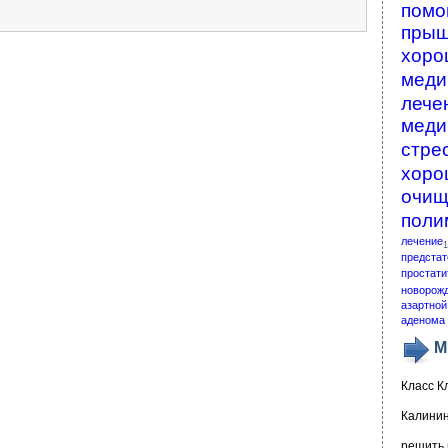
помо
пры
хоро
меди
лече
меди
стре
хоро
очищ
поли
лечение
1
предстат
простати
новорож
азартной
аденома 
М
Класс К
Калинин
решить 