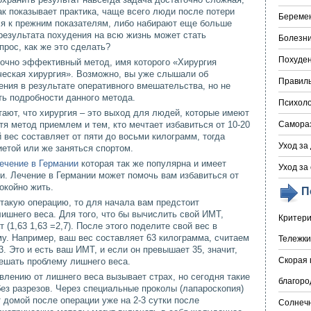
ак показывает практика, чаще всего люди после потери
Береме
ся к прежним показателям, либо набирают еще больше
результата похудения на всю жизнь может стать
Болезни
прос, как же это сделать?
Похуде
точно эффективный метод, имя которого «Хирургия
ческая хирургия». Возможно, вы уже слышали об
Правил
ния в результате оперативного вмешательства, но не
ть подробности данного метода.
Психоло
ают, что хирургия – это выход для людей, которые имеют
тя метод приемлем и тем, кто мечтает избавиться от 10-20
Самора
 вес составляет от пяти до восьми килограмм, тогда
Уход за
етой или же заняться спортом.
ечение в Германии
которая так же популярна и имеет
Уход за
и. Лечение в Германии может помочь вам избавиться от
окойно жить.
П
 такую операцию, то для начала вам предстоит
лишнего веса. Для того, что бы вычислить свой ИМТ,
Критери
 (1,63 1,63 =2,7). После этого поделите свой вес в
у. Например, ваш вес составляет 63 килограмма, считаем
Тележки
. Это и есть ваш ИМТ, и если он превышает 35, значит,
Скорая 
ешать проблему лишнего веса.
влению от лишнего веса вызывает страх, но сегодня такие
благоро
ез разрезов. Через специальные проколы (лапароскопия)
 домой после операции уже на 2-3 сутки после
Солнечн