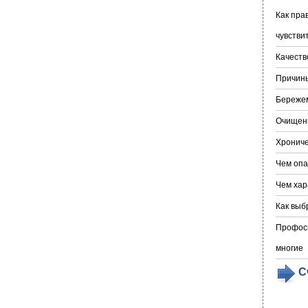
Как пра
чувстви
Качеств
Причин
Бережем
Очищени
Хрониче
Чем опа
Чем хар
Как выб
Профосм
многие
С