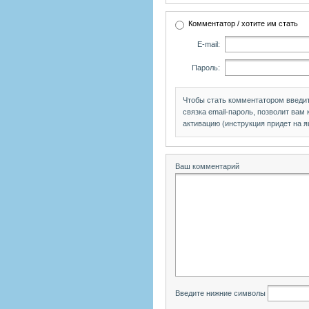
Комментатор / хотите им стать
E-mail:
Пароль:
Чтобы стать комментатором введи
связка email-пароль, позволит вам
активацию (инструкция придет на я
Ваш комментарий
Введите нижние символы