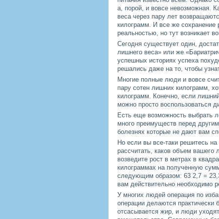
а, порой, и вовсе невозможная. К
веса через пару лет возвращают
килограмм. И все же сохранение 
реальностью, но тут возникает во
Сегодня существует один, доста
лишнего веса» или же «Бариатри
успешных историях успеха похуде
решались даже на то, чтобы узна
Многие полные люди и вовсе счит
пару сотен лишних килограмм, хо
килограмм. Конечно, если лишний
можно просто воспользоваться ди
Есть еще возможность выбрать
л
много преимуществ перед другим
болезнях которые не дают вам сп
Но если вы все-таки решитесь на
рассчитать, каков объем вашего 
возведите рост в метрах в квадрат
килограммах на полученную сумм
следующим образом: 63 2,7 = 23,3
вам действительно необходимо р
У многих людей операция по изба
операции делаются практически б
отсасывается жир, и люди уходят