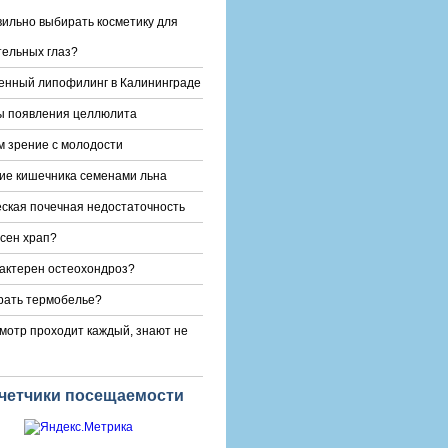
вильно выбирать косметику для
тельных глаз?
енный липофилинг в Калининграде
ы появления целлюлита
 зрение с молодости
е кишечника семенами льна
ская почечная недостаточность
сен храп?
актерен остеохондроз?
рать термобелье?
отр проходит каждый, знают не
четчики посещаемости