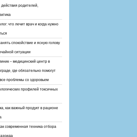
 действия родителей,
актика
лог: что лечит врач и когда нужно
ться
ранять спокойствие и ясную голову
ычайной ситуации
линик – медицинский центр в
граде, где обязательно помогут
все проблемы со здоровьем
ологических профилей токсичных
ка, как важный продукт в рационе
а
ак современная техника отбора
тазоида