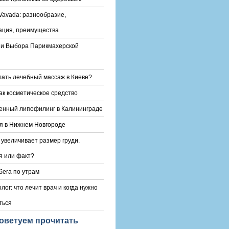
Vavada: разнообразие,
ация, преимущества
и Выбора Парикмахерской
лать лечебный массаж в Киеве?
ак косметическое средство
енный липофилинг в Калининграде
я в Нижнем Новгороде
 увеличивает размер груди.
 или факт?
бега по утрам
лог: что лечит врач и когда нужно
ться
оветуем прочитать