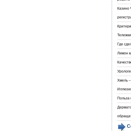
Казино 
регистр
Критери
Тележки
Где сде
Лимон к
Качеств
Урологи
Хмель –
Иллюзия
Польза 
Дермато
обраща
С