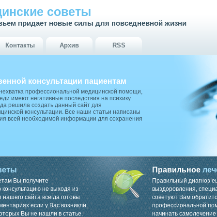
инские советы
вьем придает новые силы для повседневной жизни
Контакты
Архив
RSS
венной консультации пациентам
 нехватка профессиональной медицинской помощи,
ди имеют негативные последствия на психику
да решила создать данный сайт для
цинской консультации. Все наши статьи написаны
ия всей необходимой информации для сохранения
веты
Правильное
леч
етам Вы получите
Правильный диагноз е
консультацию не выходя из
выздоровления, специ
 нашего сайта всегда готовы
советуют Вам обратитс
ментариях если у Вас возникли
профессиональной пом
оторых Вы не нашли в статье.
начинать самолечение