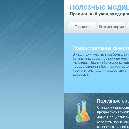
Полезные медиц
Правильный уход за здоро
Главная
Комментарии
Предоставление качест
В наши дни чувствуется большая
большие коррумпированные очере
человека. Наша небольшая коман
предоставления бесплатной меди
исключительно для предоставлен
здоровья.
Полезные
со
Следуя нашим сов
профессиональную 
дома. Специалисты
ответить Вам в ком
вопросы ответ на к