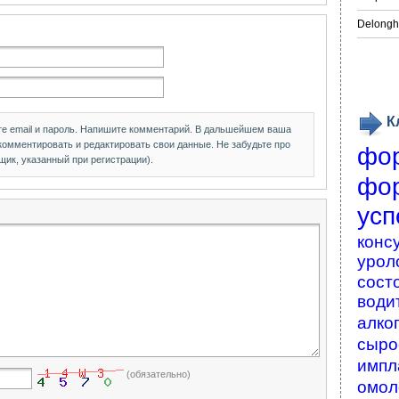
Delongh
К
те email и пароль. Напишите комментарий. В дальшейшем ваша
 комментировать и редактировать свои данные. Не забудьте про
фо
щик, указанный при регистрации).
фо
усп
конс
урол
сост
води
алко
сыро
импл
(обязательно)
омол