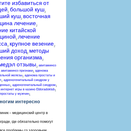
гите избавиться от
щей
большой куш
2
2
ший куш
восточная
2
цина лечение
2
ние китайской
циной
лечение
2
сса
крупное везение
2
2
ший доход
методы
2
ения организма
2
медэл отзывы
авитаминоз
2
авитаминоз признаки
аденома
1
ельной железы
аденома простаты и
1
т
адреногенитальный синдром у
1
денных
адреногенитальный синдром
1
1
 интернет игры в казино Eldoradoklub
1
простаты у мужчин
1
ногим интересно
линик – медицинский центр в
граде, где обязательно помогут
все проблемы со здоровьем