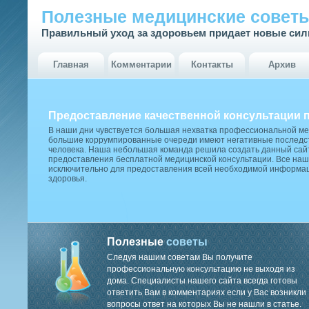
Полезные медицинские совет
Правильный уход за здоровьем придает новые си
Главная
Комментарии
Контакты
Архив
Предоставление качественной консультации 
В наши дни чувствуется большая нехватка профессиональной м
большие коррумпированные очереди имеют негативные последст
человека. Наша небольшая команда решила создать данный сай
предоставления бесплатной медицинской консультации. Все наш
исключительно для предоставления всей необходимой информа
здоровья.
Полезные
советы
Следуя нашим советам Вы получите
профессиональную консультацию не выходя из
дома. Специалисты нашего сайта всегда готовы
ответить Вам в комментариях если у Вас возникли
вопросы ответ на которых Вы не нашли в статье.