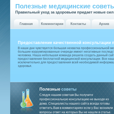
Полезные медицинские совет
Правильный уход за здоровьем придает новые си
Главная
Комментарии
Контакты
Архив
Предоставление качественной консультации 
В наши дни чувствуется большая нехватка профессиональной м
большие коррумпированные очереди имеют негативные последст
человека. Наша небольшая команда решила создать данный сай
предоставления бесплатной медицинской консультации. Все наш
исключительно для предоставления всей необходимой информа
здоровья.
Полезные
советы
Следуя нашим советам Вы получите
профессиональную консультацию не выходя из
дома. Специалисты нашего сайта всегда готовы
ответить Вам в комментариях если у Вас возникли
вопросы ответ на которых Вы не нашли в статье.