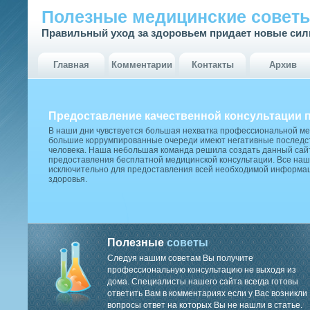
Полезные медицинские совет
Правильный уход за здоровьем придает новые си
Главная
Комментарии
Контакты
Архив
Предоставление качественной консультации 
В наши дни чувствуется большая нехватка профессиональной м
большие коррумпированные очереди имеют негативные последст
человека. Наша небольшая команда решила создать данный сай
предоставления бесплатной медицинской консультации. Все наш
исключительно для предоставления всей необходимой информа
здоровья.
Полезные
советы
Следуя нашим советам Вы получите
профессиональную консультацию не выходя из
дома. Специалисты нашего сайта всегда готовы
ответить Вам в комментариях если у Вас возникли
вопросы ответ на которых Вы не нашли в статье.