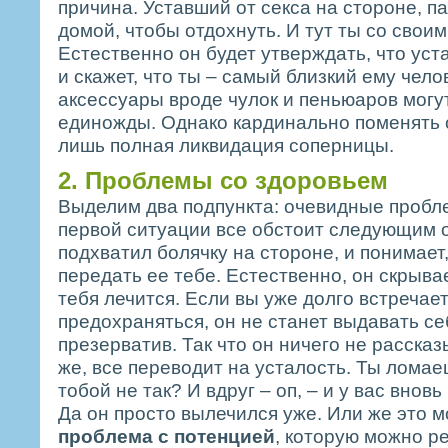
причина. Уставший от секса на стороне, 
домой, чтобы отдохнуть. И тут ты со свои
Естественно он будет утверждать, что уст
и скажет, что ты – самый близкий ему чел
аксессуары вроде чулок и пеньюаров могу
единожды. Однако кардинально поменять
лишь полная ликвидация соперницы.
2. Проблемы со здоровьем
Выделим два подпункта: очевидные пробл
первой ситуации все обстоит следующим 
подхватил болячку на стороне, и понимает
передать ее тебе. Естественно, он скрывае
тебя лечится. Если вы уже долго встречае
предохраняться, он не станет выдавать се
презерватив. Так что он ничего не рассказ
же, все переводит на усталость. Ты ломаеш
тобой не так? И вдруг – оп, – и у вас внов
Да он просто вылечился уже. Или же это 
проблема с потенцией
, которую можно р