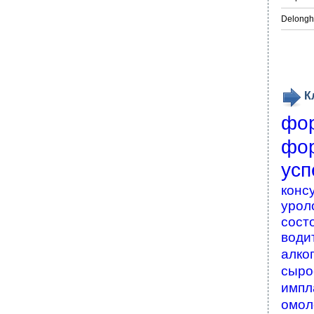
Delongh
К
фо
фо
усп
конс
урол
сост
води
алко
сыро
импл
омол