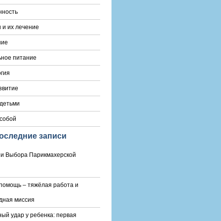
нность
 и их лечение
ние
ьное питание
гия
звитие
 детьми
 собой
оследние записи
и Выбора Парикмахерской
помощь – тяжёлая работа и
дная миссия
ый удар у ребенка: первая