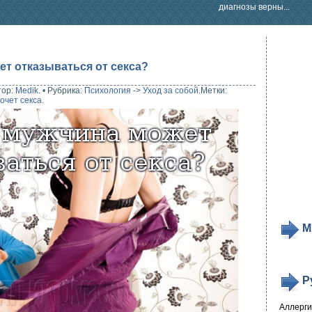
диагнозы верны...
т отказываться от секса?
тор:
Medik
.
•
Рубрика:
Психология
->
Уход за собой
.
Метки:
очет секса
.
М
Р
Аллерг