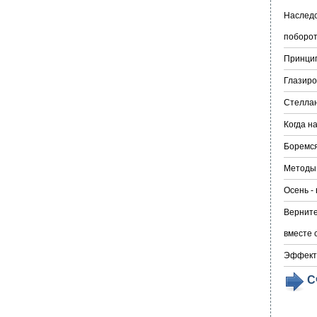
Наследс
поборо
Принци
Глазиро
Стеллан
Когда н
Боремся
Методы 
Осень -
Верните
вместе 
Эффект
С