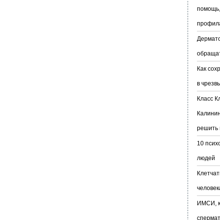
помощь,
профил
Дермато
обраща
Как сох
в чрезв
Класс К
Калинин
решить 
10 псих
людей
Клетчат
человек
ИМСИ, к
сперма