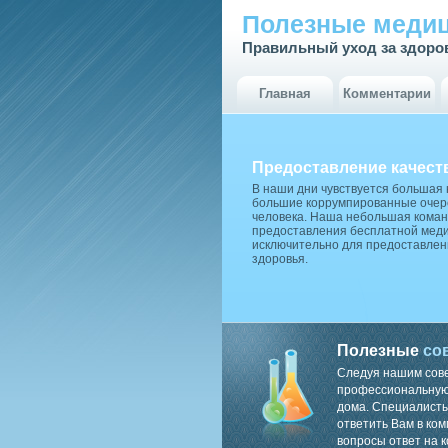
Полезные медиц
Правильный уход за здоро
Главная
Комментарии
Предоставление качест
В наши дни чувствуется большая
большие коррумпированные очере
человека. Наша небольшая коман
предоставления бесплатной меди
исключительно для предоставлен
здоровья.
Полезные
со
Следуя нашим сов
профессиональную 
дома. Специалисты
ответить Вам в ком
вопросы ответ на к