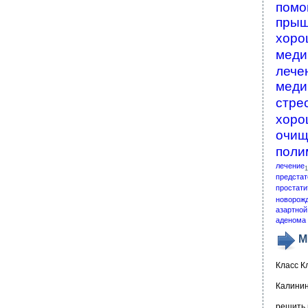
помо
пры
хоро
меди
лече
меди
стре
хоро
очищ
поли
лечение
1
предстат
простати
новорож
азартной
аденома 
М
Класс К
Калинин
решить 