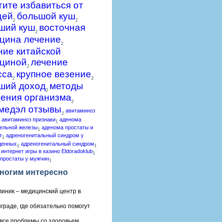
гите избавиться от
щей
большой куш
2
2
ший куш
восточная
2
цина лечение
2
ние китайской
циной
лечение
2
сса
крупное везение
2
2
ший доход
методы
2
ения организма
2
медэл отзывы
авитаминоз
2
авитаминоз признаки
аденома
1
ельной железы
аденома простаты и
1
т
адреногенитальный синдром у
1
денных
адреногенитальный синдром
1
1
 интернет игры в казино Eldoradoklub
1
простаты у мужчин
1
ногим интересно
линик – медицинский центр в
граде, где обязательно помогут
все проблемы со здоровьем