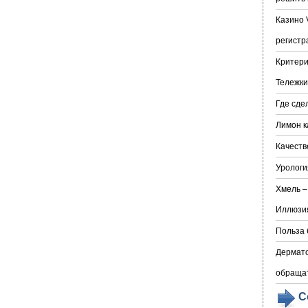
Казино 
регистр
Критери
Тележки
Где сде
Лимон к
Качеств
Урологи
Хмель –
Иллюзия
Польза 
Дермато
обраща
С