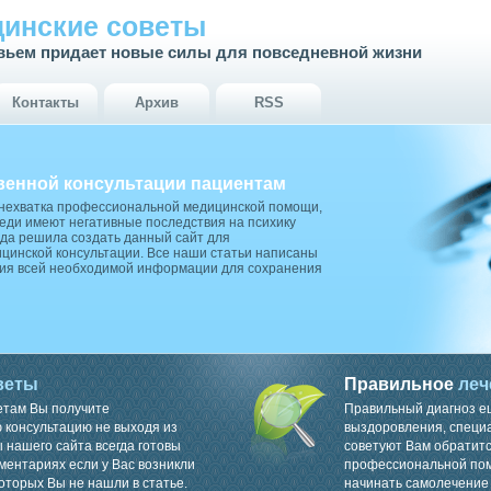
инские советы
вьем придает новые силы для повседневной жизни
Контакты
Архив
RSS
венной консультации пациентам
 нехватка профессиональной медицинской помощи,
ди имеют негативные последствия на психику
да решила создать данный сайт для
цинской консультации. Все наши статьи написаны
ия всей необходимой информации для сохранения
веты
Правильное
леч
етам Вы получите
Правильный диагноз е
консультацию не выходя из
выздоровления, специ
 нашего сайта всегда готовы
советуют Вам обратитс
ментариях если у Вас возникли
профессиональной пом
оторых Вы не нашли в статье.
начинать самолечение