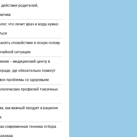
 действия родителей,
актика
лог: что лечит врач и когда нужно
ться
ранять спокойствие и ясную голову
ычайной ситуации
линик – медицинский центр в
граде, где обязательно помогут
все проблемы со здоровьем
ологических профилей токсичных
ка, как важный продукт в рационе
а
ак современная техника отбора
тазоида