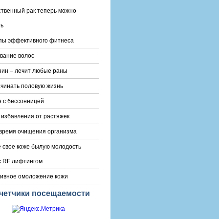
твенный рак теперь можно
ть
пы эффективного фитнеса
вание волос
ин – лечит любые раны
ачинать половую жизнь
 с бессонницей
избавления от растяжек
 время очищения организма
 свое коже былую молодость
с RF лифтингом
ивное омоложение кожи
четчики посещаемости