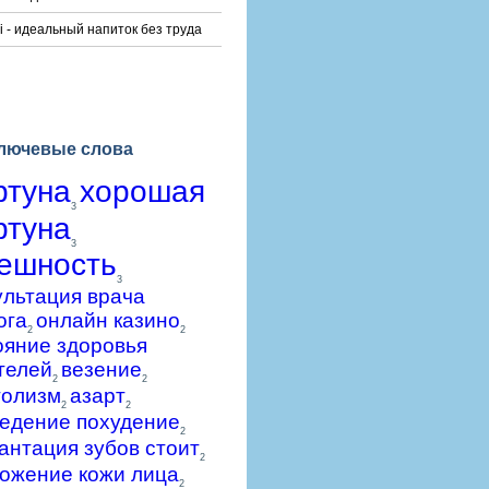
i - идеальный напиток без труда
лючевые слова
ртуна
хорошая
3
ртуна
3
ешность
3
ультация врача
ога
онлайн казино
2
2
ояние здоровья
телей
везение
2
2
голизм
азарт
2
2
едение похудение
2
антация зубов стоит
2
ожение кожи лица
2