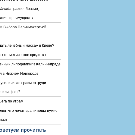
Vavada: разнообразие,
ация, преимущества
и Выбора Парикмахерской
лать лечебный массаж в Киеве?
ак косметическое средство
енный липофилинг в Калининграде
я в Нижнем Новгороде
 увеличивает размер груди.
 или факт?
бега по утрам
лог: что лечит врач и когда нужно
ться
оветуем прочитать