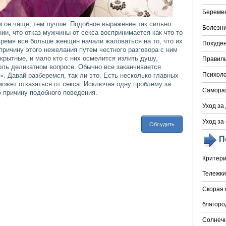
Береме
м он чаще, тем лучше. Подобное выражение так сильно
Болезни
ии, что отказ мужчины от секса воспринимается как что-то
ремя все больше женщин начали жаловаться на то, что их
Похуде
 причину этого нежелания путем честного разговора с ним
крытные, и мало кто с них осмелится излить душу,
Правил
толь деликатном вопросе. Обычно все заканчивается
Психоло
». Давай разберемся, так ли это. Есть несколько главных
может отказаться от секса. Исключая одну проблему за
Самора
 причину подобного поведения.
Уход за
Уход за
Обсудить
П
Критери
Тележки
Скорая 
благоро
Солнечн