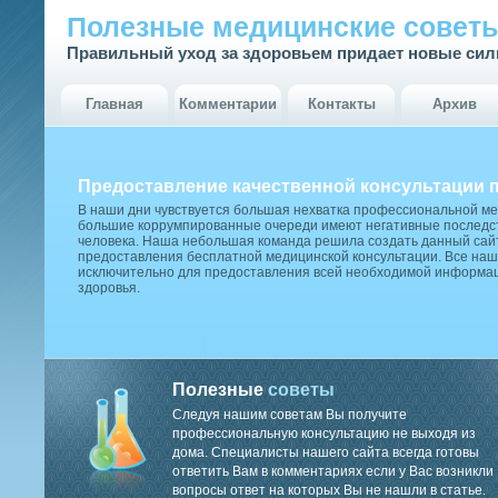
Полезные медицинские совет
Правильный уход за здоровьем придает новые си
Главная
Комментарии
Контакты
Архив
Предоставление качественной консультации 
В наши дни чувствуется большая нехватка профессиональной м
большие коррумпированные очереди имеют негативные последст
человека. Наша небольшая команда решила создать данный сай
предоставления бесплатной медицинской консультации. Все наш
исключительно для предоставления всей необходимой информа
здоровья.
Полезные
советы
Следуя нашим советам Вы получите
профессиональную консультацию не выходя из
дома. Специалисты нашего сайта всегда готовы
ответить Вам в комментариях если у Вас возникли
вопросы ответ на которых Вы не нашли в статье.