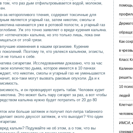
в том, что раз дым отфильтровывается водой, молоком,
помощь,
ен.
профил
з-за неторопливого тления, содержит токсичные для
ным является угарный газ, затем никотин, смолы и
Дермато
икотина начинается уже в ротовой полости, а угарный газ
оглобине. Уж это точно заявляет о вреде курения кальяна.
обраща
 «отпечатков» кальяна, но это только лишь, пока они
ищаться от этой грязи.
Как сох
елучшие изменения в нашем организме. Курение
в чрезв
 поколений. Поэтому те, кто увлекся кальяном, эгоисты,
я не только к себе.
Класс К
натива сигаретам. Исследованиями доказано, что за час
такое количество дыма, которое имеется в 10 пачках
Калинин
ждает, что никотин, смолы и угарный газ не уменьшаются
решить 
начит, все-таки могут вызвать раковые опухоли. Да и к
висимость.
10 псих
исимость, и он провоцирует курить табак. Человек курит
икотина. Это может быть пару сигарет за раз, а вот чтобы
людей
редством кальяна нужно будет потратить от 20 до 80
Клетчат
ток или больше затяжек и получит пол-литра табачного
человек
делает около двухсот затяжек, и что выходит? Что один
игаретам.
ИМСИ, к
вред кальян? Подумайте не об этом, а о том, что вы
сперма