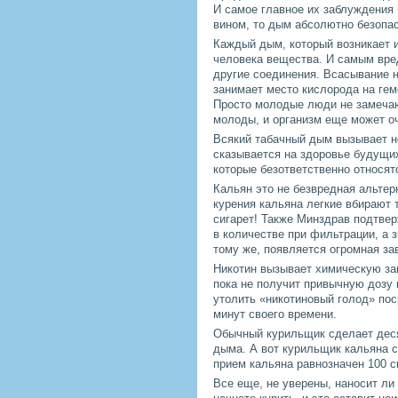
И самое главное их заблуждения 
вином, то дым абсолютно безопас
Каждый дым, который возникает и
человека вещества. И самым вред
другие соединения. Всасывание н
занимает место кислорода на гем
Просто молодые люди не замечают
молоды, и организм еще может оч
Всякий табачный дым вызывает н
сказывается на здоровье будущих
которые безответственно относятс
Кальян это не безвредная альтер
курения кальяна легкие вбирают 
сигарет! Также Минздрав подтвер
в количестве при фильтрации, а з
тому же, появляется огромная за
Никотин вызывает химическую зав
пока не получит привычную дозу н
утолить «никотиновый голод» пос
минут своего времени.
Обычный курильщик сделает деся
дыма. А вот курильщик кальяна с
прием кальяна равнозначен 100 с
Все еще, не уверены, наносит ли 