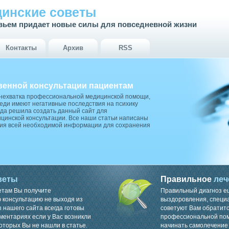
инские советы
вьем придает новые силы для повседневной жизни
Контакты
Архив
RSS
венной консультации пациентам
 нехватка профессиональной медицинской помощи,
ди имеют негативные последствия на психику
да решила создать данный сайт для
цинской консультации. Все наши статьи написаны
ия всей необходимой информации для сохранения
веты
Правильное
леч
етам Вы получите
Правильный диагноз е
консультацию не выходя из
выздоровления, специ
 нашего сайта всегда готовы
советуют Вам обратитс
ментариях если у Вас возникли
профессиональной пом
оторых Вы не нашли в статье.
начинать самолечение