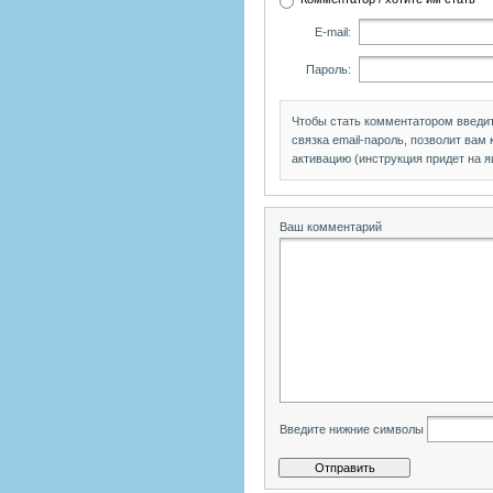
E-mail:
Пароль:
Чтобы стать комментатором введи
связка email-пароль, позволит вам
активацию (инструкция придет на я
Ваш комментарий
Введите нижние символы