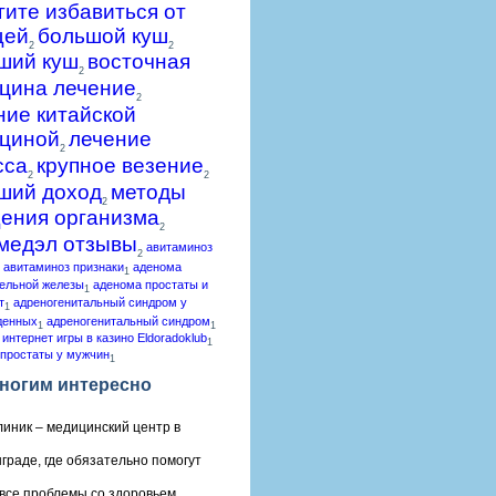
гите избавиться от
щей
большой куш
2
2
ший куш
восточная
2
цина лечение
2
ние китайской
циной
лечение
2
сса
крупное везение
2
2
ший доход
методы
2
ения организма
2
медэл отзывы
авитаминоз
2
авитаминоз признаки
аденома
1
ельной железы
аденома простаты и
1
т
адреногенитальный синдром у
1
денных
адреногенитальный синдром
1
1
 интернет игры в казино Eldoradoklub
1
простаты у мужчин
1
ногим интересно
линик – медицинский центр в
граде, где обязательно помогут
все проблемы со здоровьем