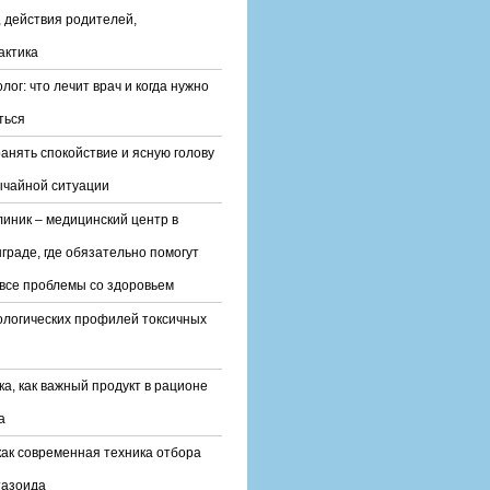
 действия родителей,
актика
лог: что лечит врач и когда нужно
ться
ранять спокойствие и ясную голову
ычайной ситуации
линик – медицинский центр в
граде, где обязательно помогут
все проблемы со здоровьем
ологических профилей токсичных
ка, как важный продукт в рационе
а
ак современная техника отбора
тазоида