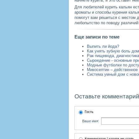
начнете курить, и это оставит н
Для любителей курить кальян ест
ароматы и способы курения каль
помогут вам решиться с местом д
любопытство по поводу различий
Еще записи по теме
Выпить ли йода?
Как унять зубную боль до
Рак пищевода, диагностик
Сыроедение - основные пр
Модные футболки по дост
Микосептин – действенное
Система умный дом с новой
Оставьте комментарий
Гость
Ваше имя:
Комментатор / хотите им стать