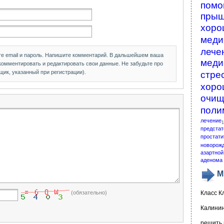
помо
пры
хоро
меди
лече
те email и пароль. Напишите комментарий. В дальшейшем ваша
меди
 комментировать и редактировать свои данные. Не забудьте про
щик, указанный при регистрации).
стре
хоро
очищ
поли
лечение
1
предстат
простати
новорож
азартной
аденома 
М
(обязательно)
Класс К
Калинин
решить 