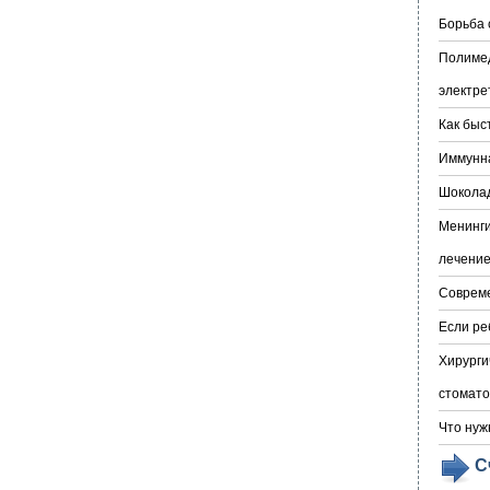
Борьба 
Полимед
электре
Как быс
Иммунна
Шоколад
Менинги
лечени
Совреме
Если ре
Хирурги
стомато
Что нуж
С