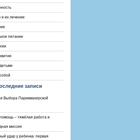
нность
 и их лечение
ние
ьное питание
гия
звитие
 детьми
 собой
оследние записи
и Выбора Парикмахерской
помощь – тяжёлая работа и
дная миссия
ый удар у ребенка: первая