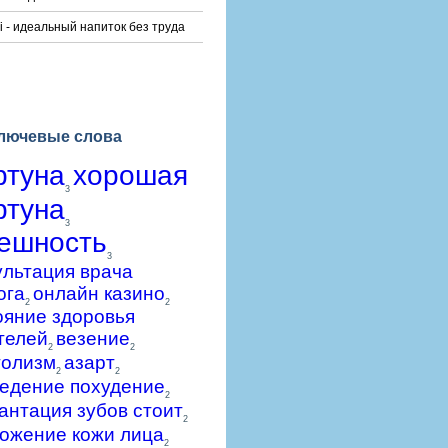
i - идеальный напиток без труда
лючевые слова
ртуна
хорошая
3
ртуна
3
ешность
3
ультация врача
ога
онлайн казино
2
2
ояние здоровья
телей
везение
2
2
голизм
азарт
2
2
едение похудение
2
антация зубов стоит
2
ожение кожи лица
2