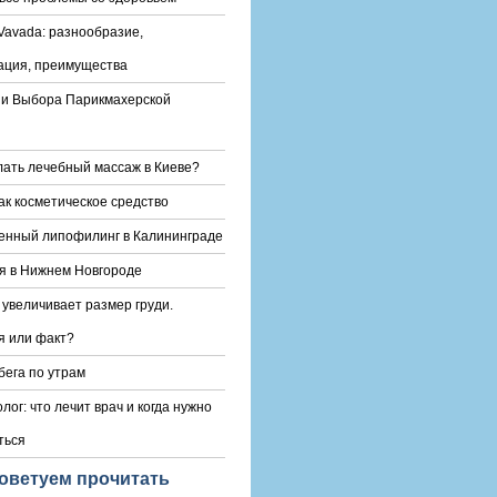
Vavada: разнообразие,
ация, преимущества
и Выбора Парикмахерской
лать лечебный массаж в Киеве?
ак косметическое средство
енный липофилинг в Калининграде
я в Нижнем Новгороде
 увеличивает размер груди.
 или факт?
бега по утрам
лог: что лечит врач и когда нужно
ться
оветуем прочитать