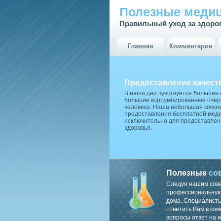
Полезные медиц
Правильный уход за здоро
Главная
Комментарии
Предоставление качест
В наши дни чувствуется большая
большие коррумпированные очере
человека. Наша небольшая коман
предоставления бесплатной меди
исключительно для предоставлен
здоровья.
Полезные
со
Следуя нашим сов
профессиональную 
дома. Специалисты
ответить Вам в ком
вопросы ответ на к