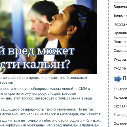
Береме
Болезни
Похуде
Правил
Психоло
Самора
Уход за
Уход за
огие знают о его вреде, и считают его безопасным
П
гаретам.
вопрос интересует обширные массы людей, в СМИ и
Критери
е споры по этому вопросу. Людей, которые
Тележки
жизни, этот вопрос интересует с точки зрения вреда
Скорая 
 защищают безвредность такого увлечения. Но не так
доказано, что кальян не так уж и безвреден, как кажется.
благоро
адуматься не только о себе, а о своих родных и близких.
Солнечн
лые курильщики убеждены, что вред надуман и придуман.