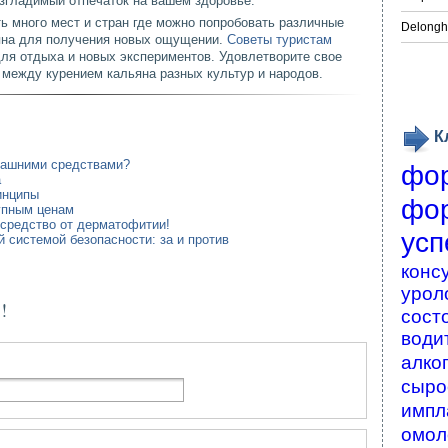
еизгладимый отпечаток на вашем здоровье.
ь много мест и стран где можно попробовать различные
Delongh
яна для получения новых ощущении.
Советы туристам
ля отдыха и новых экспериментов. Удовлетворите свое
 между курением кальяна разных культур и народов.
К
машними средствами?
фо
а
инципы
фо
упным ценам
 средство от дерматофитии!
усп
 системой безопасности: за и против
конс
урол
!
сост
води
алко
сыро
импл
омол