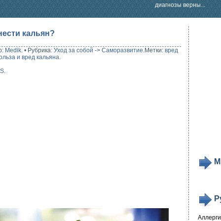
диагнозы верны...
нести кальян?
р:
Medik
.
•
Рубрика:
Уход за собой
->
Саморазвитие
.
Метки:
вред
ольза и вред кальяна
.
SS
.
М
Р
Аллерг