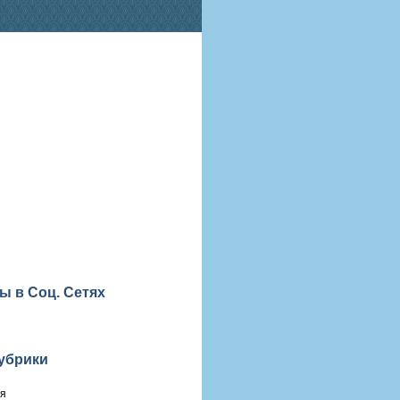
ы в Соц. Сетях
убрики
ия