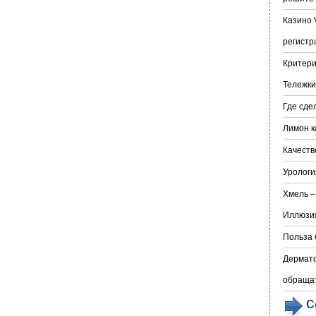
Казино 
регистр
Критери
Тележки
Где сде
Лимон к
Качеств
Урологи
Хмель –
Иллюзия
Польза 
Дермато
обраща
С