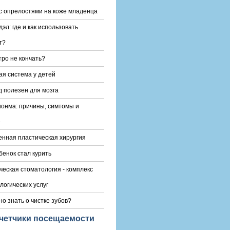
с опрелостями на коже младенца
эл: где и как использовать
т?
тро не кончать?
я система у детей
 полезен для мозга
онма: причины, симтомы и
е
нная пластическая хирургия
бенок стал курить
ческая стоматология - комплекс
логических услуг
но знать о чистке зубов?
четчики посещаемости