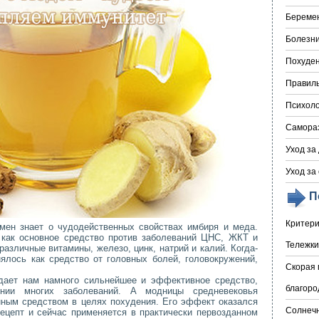
Береме
Болезни
Похуде
Правил
Психоло
Самора
Уход за
Уход за
П
Критери
мен знает о чудодейственных свойствах имбиря и меда.
как основное средство против заболеваний ЦНС, ЖКТ и
Тележки
различные витамины, железо, цинк, натрий и калий. Когда-
ялось как средство от головных болей, головокружений,
Скорая 
дает нам намного сильнейшее и эффективное средство,
благоро
нии многих заболеваний. А модницы средневековья
нным средством в целях похудения. Его эффект оказался
Солнечн
ецепт и сейчас применяется в практически первозданном