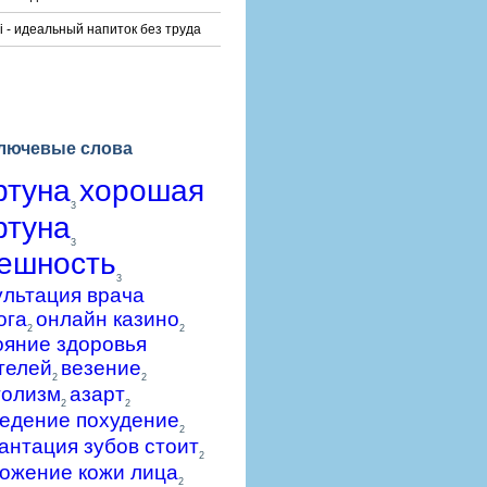
i - идеальный напиток без труда
лючевые слова
ртуна
хорошая
3
ртуна
3
ешность
3
ультация врача
ога
онлайн казино
2
2
ояние здоровья
телей
везение
2
2
голизм
азарт
2
2
едение похудение
2
антация зубов стоит
2
ожение кожи лица
2