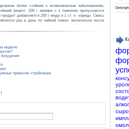
ганизм более стойким к всевозможным заболеваниям,
Delongh
тейший рецепт: 200 г имбиря с 1 лимоном пропускаются
 продукт добавляется 200 г меда и 1 ст. л. корицы. Смесь
ебляется раз в день по чайной ложке, желательно после
К
за неделю
фо
руктов?
 похудение
фо
са
усп
диет
дежных привычек стройняшки
конс
урол
сост
!
води
алко
сыро
импл
омол