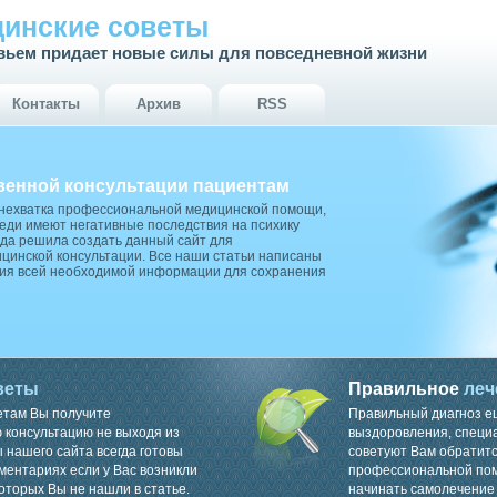
инские советы
вьем придает новые силы для повседневной жизни
Контакты
Архив
RSS
венной консультации пациентам
 нехватка профессиональной медицинской помощи,
ди имеют негативные последствия на психику
да решила создать данный сайт для
цинской консультации. Все наши статьи написаны
ия всей необходимой информации для сохранения
веты
Правильное
леч
етам Вы получите
Правильный диагноз е
консультацию не выходя из
выздоровления, специ
 нашего сайта всегда готовы
советуют Вам обратитс
ментариях если у Вас возникли
профессиональной пом
оторых Вы не нашли в статье.
начинать самолечение