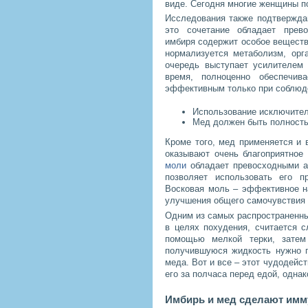
виде. Сегодня многие женщины п
Исследования также подтвержда
это сочетание обладает прев
имбиря содержит особое веществ
нормализуется метаболизм, ор
очередь выступает усилителем
время, полноценно обеспечив
эффективным только при соблюд
Использование исключител
Мед должен быть полность
Кроме того, мед применяется и
оказывают очень благоприятное
моли
обладает превосходными а
позволяет использовать его п
Восковая моль – эффективное н
улучшения общего самочувствия 
Одним из самых распространенны
в целях похудения, считается 
помощью мелкой терки, затем
получившуюся жидкость нужно п
меда. Вот и все – этот чудодейс
его за полчаса перед едой, однак
Имбирь и мед сделают имм