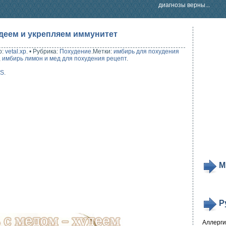
диагнозы верны...
деем и укрепляем иммунитет
р:
vetal.xp
.
•
Рубрика:
Похудение
.
Метки:
имбирь для похудения
,
имбирь лимон и мед для похудения рецепт
.
SS
.
М
Р
Аллерг