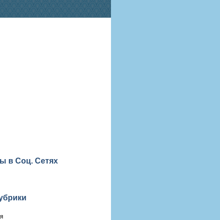
ы в Соц. Сетях
убрики
ия