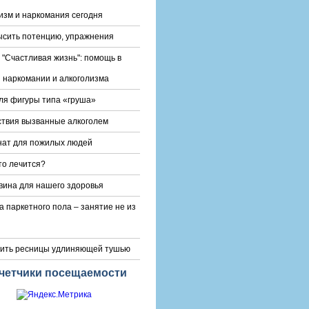
изм и наркомания сегодня
ысить потенцию, упражнения
 "Счастливая жизнь": помощь в
 наркомании и алкоголизма
ля фигуры типа «груша»
твия вызванные алкоголем
ат для пожилых людей
то лечится?
вина для нашего здоровья
а паркетного пола – занятие не из
сить ресницы удлиняющей тушью
четчики посещаемости