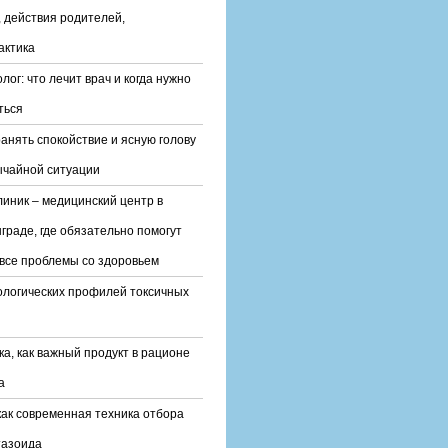
 действия родителей,
актика
лог: что лечит врач и когда нужно
ться
ранять спокойствие и ясную голову
ычайной ситуации
линик – медицинский центр в
граде, где обязательно помогут
все проблемы со здоровьем
ологических профилей токсичных
ка, как важный продукт в рационе
а
ак современная техника отбора
тазоида