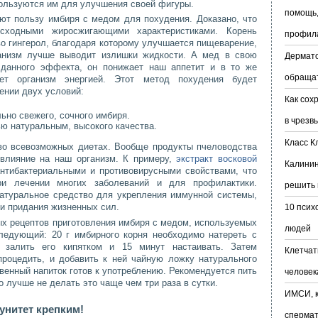
ользуются им для улучшения своей фигуры.
помощь,
ют пользу имбиря с медом для похудения. Доказано, что
осходными жиросжигающими характеристиками. Корень
профил
о гингерол, благодаря которому улучшается пищеварение,
ганизм лучше выводит излишки жидкости. А мед в свою
Дермато
 данного эффекта, он понижает наш аппетит и в то же
обраща
ает организм энергией. Этот метод похудения будет
ении двух условий:
Как сох
ьно свежего, сочного имбиря.
в чрезв
ю натуральным, высокого качества.
Класс К
 во всевозможных диетах. Вообще продукты пчеловодства
 влияние на наш организм. К примеру,
экстракт восковой
Калинин
нтибактериальными и противовирусными свойствами, что
ри лечении многих заболеваний и для профилактики.
решить 
атуральное средство для укрепления иммунной системы,
и придания жизненных сил.
10 псих
х рецептов приготовления имбиря с медом, используемых
людей
следующий: 20 г имбирного корня необходимо натереть с
 залить его кипятком и 15 минут настаивать. Затем
Клетчат
роцедить, и добавить к ней чайную ложку натурального
твенный напиток готов к употреблению. Рекомендуется пить
человек
о лучше не делать это чаще чем три раза в сутки.
ИМСИ, к
унитет крепким!
сперма