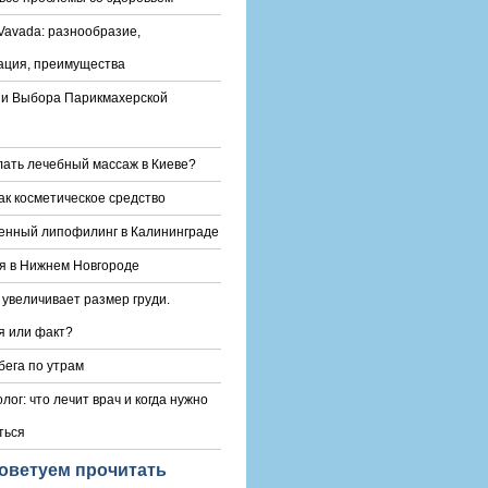
Vavada: разнообразие,
ация, преимущества
и Выбора Парикмахерской
лать лечебный массаж в Киеве?
ак косметическое средство
енный липофилинг в Калининграде
я в Нижнем Новгороде
 увеличивает размер груди.
 или факт?
бега по утрам
лог: что лечит врач и когда нужно
ться
оветуем прочитать