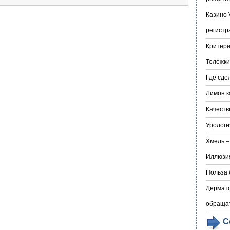
Казино 
регистр
Критери
Тележки
Где сде
Лимон к
Качеств
Урологи
Хмель –
Иллюзия
Польза 
Дермато
обраща
С