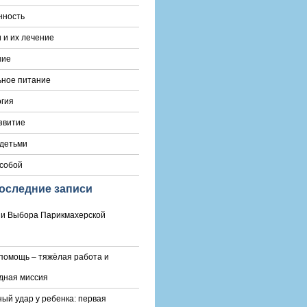
нность
 и их лечение
ние
ьное питание
гия
звитие
 детьми
 собой
оследние записи
и Выбора Парикмахерской
помощь – тяжёлая работа и
дная миссия
ый удар у ребенка: первая