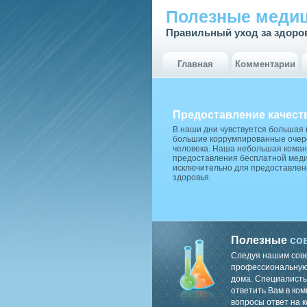
Полезные медиц
Правильный уход за здоро
Главная
Комментарии
Предоставление качест
В наши дни чувствуется большая
большие коррумпированные очере
человека. Наша небольшая коман
предоставления бесплатной меди
исключительно для предоставлен
здоровья.
Полезные
со
Следуя нашим сов
профессиональную 
дома. Специалисты
ответить Вам в ком
вопросы ответ на к