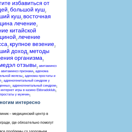
гите избавиться от
щей
большой куш
2
2
ший куш
восточная
2
цина лечение
2
ние китайской
циной
лечение
2
сса
крупное везение
2
2
ший доход
методы
2
ения организма
2
медэл отзывы
авитаминоз
2
авитаминоз признаки
аденома
1
ельной железы
аденома простаты и
1
т
адреногенитальный синдром у
1
денных
адреногенитальный синдром
1
1
 интернет игры в казино Eldoradoklub
1
простаты у мужчин
1
ногим интересно
линик – медицинский центр в
граде, где обязательно помогут
все проблемы со здоровьем