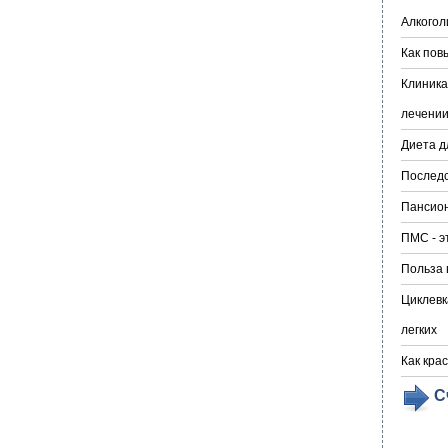
Алкогол
Как пов
Клиника
лечении
Диета д
Последс
Пансион
ПМС - э
Польза 
Циклевк
легких
Как кра
С