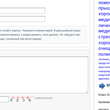
помо
пры
хоро
меди
лече
меди
те email и пароль. Напишите комментарий. В дальшейшем ваша
 комментировать и редактировать свои данные. Не забудьте про
стре
щик, указанный при регистрации).
хоро
очищ
поли
лечение
1
предстат
простати
новорож
азартной
аденома 
М
Класс К
(обязательно)
Калинин
решить 