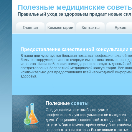
Полезные медицинские совет
Правильный уход за здоровьем придает новые си
Главная
Комментарии
Контакты
Архив
Предоставление качественной консультации 
В наши дни чувствуется большая нехватка профессиональной м
большие коррумпированные очереди имеют негативные последст
человека. Наша небольшая команда решила создать данный сай
предоставления бесплатной медицинской консультации. Все наш
исключительно для предоставления всей необходимой информа
здоровья.
Полезные
советы
Следуя нашим советам Вы получите
профессиональную консультацию не выходя из
дома. Специалисты нашего сайта всегда готовы
ответить Вам в комментариях если у Вас возникли
вопросы ответ на которых Вы не нашли в статье.