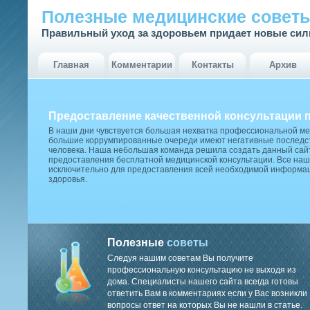
Полезные медицинские совет
Правильный уход за здоровьем придает новые си
Главная
Комментарии
Контакты
Архив
Предоставление качественной консультации 
В наши дни чувствуется большая нехватка профессиональной м
большие коррумпированные очереди имеют негативные последст
человека. Наша небольшая команда решила создать данный сай
предоставления бесплатной медицинской консультации. Все наш
исключительно для предоставления всей необходимой информа
здоровья.
Полезные
советы
Следуя нашим советам Вы получите
профессиональную консультацию не выходя из
дома. Специалисты нашего сайта всегда готовы
ответить Вам в комментариях если у Вас возникли
вопросы ответ на которых Вы не нашли в статье.