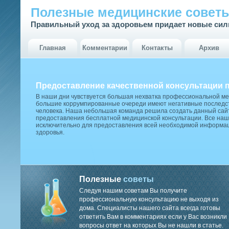
Полезные медицинские совет
Правильный уход за здоровьем придает новые си
Главная
Комментарии
Контакты
Архив
Предоставление качественной консультации 
В наши дни чувствуется большая нехватка профессиональной м
большие коррумпированные очереди имеют негативные последст
человека. Наша небольшая команда решила создать данный сай
предоставления бесплатной медицинской консультации. Все наш
исключительно для предоставления всей необходимой информа
здоровья.
Полезные
советы
Следуя нашим советам Вы получите
профессиональную консультацию не выходя из
дома. Специалисты нашего сайта всегда готовы
ответить Вам в комментариях если у Вас возникли
вопросы ответ на которых Вы не нашли в статье.