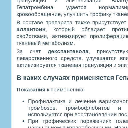
грануляция и эпителизация. Благо
Гепатромбина удается нормализи
кровообращение, улучшить трофику ткане
В составе препарата также присутствует
аллантоин
, который обладает против
свойствами, активизирует пролифераци
тканевый метаболизм.
За счет
декспантенола
, присутств
лекарственного средств, улучшается вп
активизируется тканевая грануляция и эпи
В каких случаях применяется Ге
Показания
к применению:
Профилактика и лечение варикозног
тромбозов, тромбофлебитов и 
используется при восстановлении пос
При трофических поражениях голе
нарушением в кровообращении. Назна