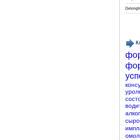
Delongh
К
фо
фо
усп
конс
урол
сост
води
алко
сыро
импл
омол