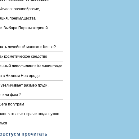
Vavada: разнообразие,
ация, преимущества
и Выбора Парикмахерской
лать лечебный массаж в Киеве?
ак косметическое средство
енный липофилинг в Калининграде
я в Нижнем Новгороде
 увеличивает размер груди.
 или факт?
бега по утрам
лог: что лечит врач и когда нужно
ться
оветуем прочитать