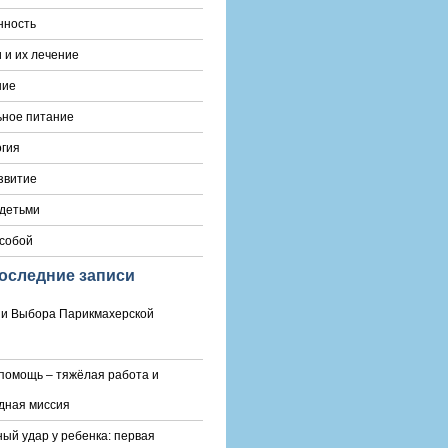
нность
 и их лечение
ние
ьное питание
гия
звитие
 детьми
 собой
оследние записи
и Выбора Парикмахерской
помощь – тяжёлая работа и
дная миссия
ый удар у ребенка: первая