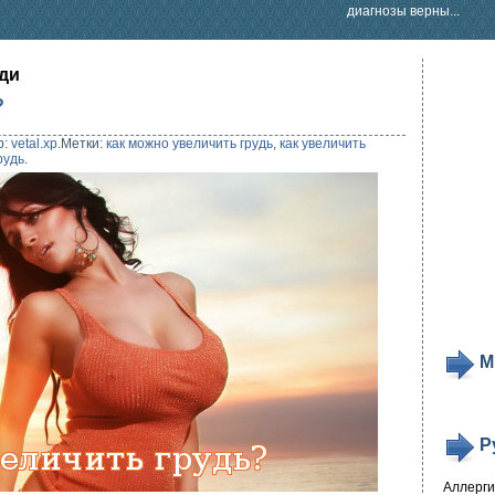
диагнозы верны...
уди
?
р:
vetal.xp
.
Метки:
как можно увеличить грудь
,
как увеличить
рудь
.
М
Р
Аллерг