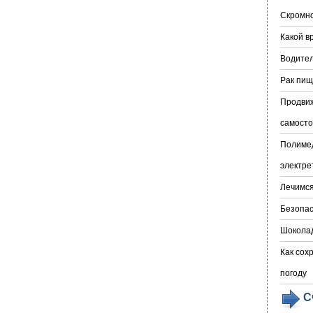
Скромно
Какой в
Водител
Рак пищ
Продвиж
самосто
Полимед
электре
Лечимс
Безопас
Шоколад
Как сох
погоду
С