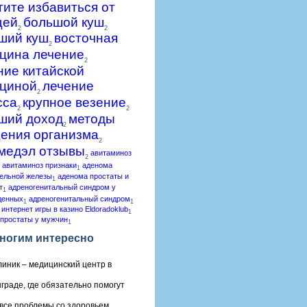
гите избавиться от
щей
большой куш
2
2
ший куш
восточная
2
цина лечение
2
ние китайской
циной
лечение
2
сса
крупное везение
2
2
ший доход
методы
2
ения организма
2
медэл отзывы
авитаминоз
2
авитаминоз признаки
аденома
1
ельной железы
аденома простаты и
1
т
адреногенитальный синдром у
1
денных
адреногенитальный синдром
1
1
 интернет игры в казино Eldoradoklub
1
простаты у мужчин
1
ногим интересно
линик – медицинский центр в
граде, где обязательно помогут
все проблемы со здоровьем