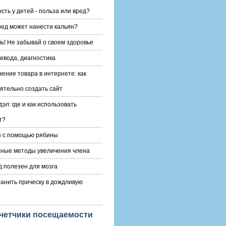
сть у детей - польза или вред?
ред может нанести кальян?
ь! Не забывай о своем здоровье
евода, диагностика
ение товара в интернете: как
ятельно создать сайт
эл: где и как использовать
т?
я с помощью рябины
ные методы увеличения члена
 полезен для мозга
ранить прическу в дождливую
четчики посещаемости