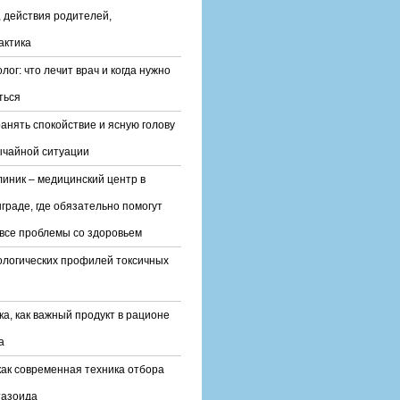
 действия родителей,
актика
лог: что лечит врач и когда нужно
ться
ранять спокойствие и ясную голову
ычайной ситуации
линик – медицинский центр в
граде, где обязательно помогут
все проблемы со здоровьем
ологических профилей токсичных
ка, как важный продукт в рационе
а
ак современная техника отбора
тазоида