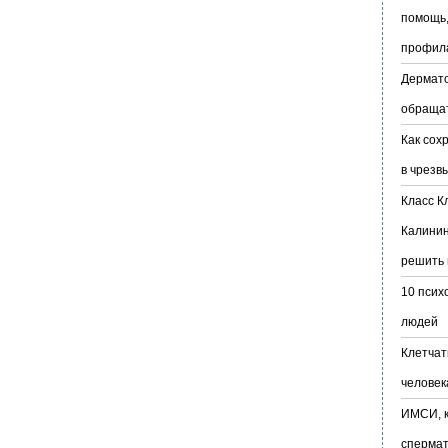
помощь,
профил
Дермато
обраща
Как сох
в чрезв
Класс К
Калинин
решить 
10 псих
людей
Клетчат
человек
ИМСИ, к
сперма