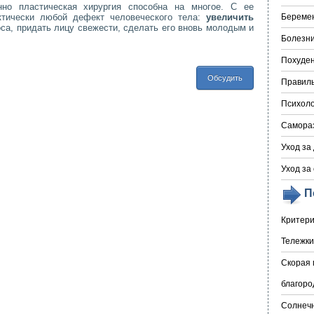
но пластическая хирургия способна на многое. С ее
тически любой дефект человеческого тела:
увеличить
Береме
оса, придать лицу свежести, сделать его вновь молодым и
Болезни
Похуде
Обсудить
Правил
Психоло
Самора
Уход за
Уход за
П
Критери
Тележки
Скорая 
благоро
Солнечн