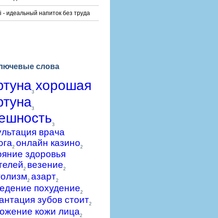
i - идеальный напиток без труда
лючевые слова
ртуна
хорошая
3
ртуна
3
ешность
3
ультация врача
ога
онлайн казино
2
2
ояние здоровья
телей
везение
2
2
голизм
азарт
2
2
едение похудение
2
антация зубов стоит
2
ожение кожи лица
2