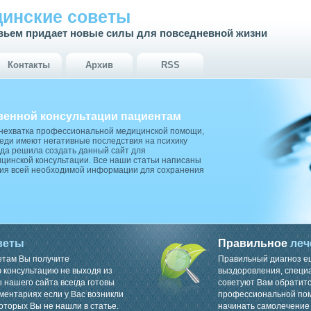
инские советы
вьем придает новые силы для повседневной жизни
Контакты
Архив
RSS
венной консультации пациентам
 нехватка профессиональной медицинской помощи,
ди имеют негативные последствия на психику
да решила создать данный сайт для
цинской консультации. Все наши статьи написаны
ия всей необходимой информации для сохранения
веты
Правильное
леч
етам Вы получите
Правильный диагноз е
консультацию не выходя из
выздоровления, специ
 нашего сайта всегда готовы
советуют Вам обратитс
ментариях если у Вас возникли
профессиональной пом
оторых Вы не нашли в статье.
начинать самолечение