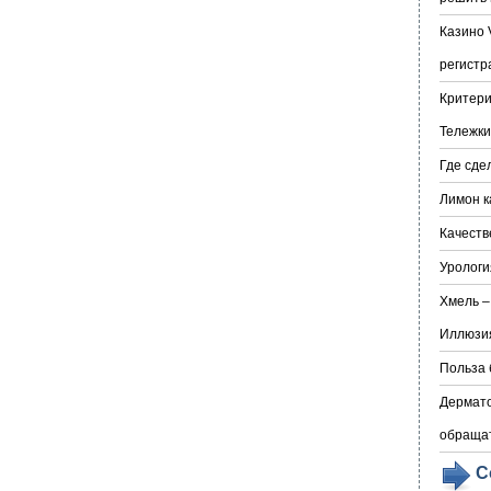
Казино 
регистр
Критери
Тележки
Где сде
Лимон к
Качеств
Урологи
Хмель –
Иллюзия
Польза 
Дермато
обраща
С