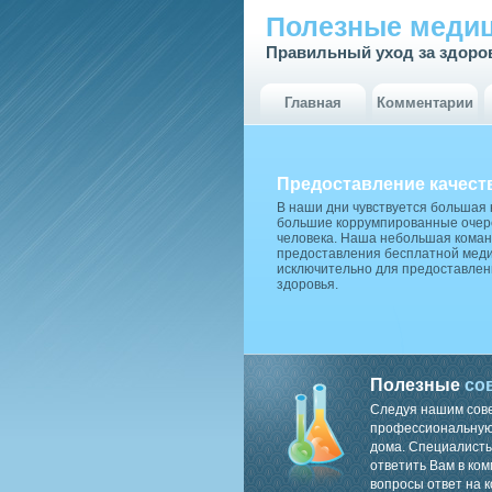
Полезные медиц
Правильный уход за здоро
Главная
Комментарии
Предоставление качест
В наши дни чувствуется большая
большие коррумпированные очере
человека. Наша небольшая коман
предоставления бесплатной меди
исключительно для предоставлен
здоровья.
Полезные
со
Следуя нашим сов
профессиональную 
дома. Специалисты
ответить Вам в ком
вопросы ответ на к