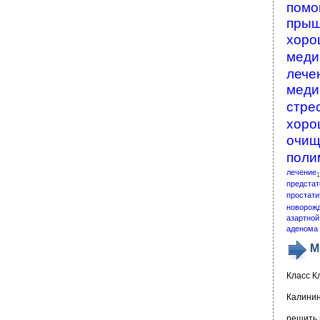
помо
пры
хоро
меди
лече
меди
стре
хоро
очищ
поли
лечение
1
предстат
простати
новорож
азартной
аденома 
М
Класс К
Калинин
решить 