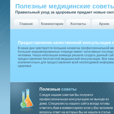
Полезные медицинские совет
Правильный уход за здоровьем придает новые си
Главная
Комментарии
Контакты
Архив
Предоставление качественной консультации 
В наши дни чувствуется большая нехватка профессиональной м
большие коррумпированные очереди имеют негативные последст
человека. Наша небольшая команда решила создать данный сай
предоставления бесплатной медицинской консультации. Все наш
исключительно для предоставления всей необходимой информа
здоровья.
Полезные
советы
Следуя нашим советам Вы получите
профессиональную консультацию не выходя из
дома. Специалисты нашего сайта всегда готовы
ответить Вам в комментариях если у Вас возникли
вопросы ответ на которых Вы не нашли в статье.