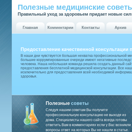
Полезные медицинские совет
Правильный уход за здоровьем придает новые си
Главная
Комментарии
Контакты
Архив
Предоставление качественной консультации 
В наши дни чувствуется большая нехватка профессиональной м
большие коррумпированные очереди имеют негативные последст
человека. Наша небольшая команда решила создать данный сай
предоставления бесплатной медицинской консультации. Все наш
исключительно для предоставления всей необходимой информа
здоровья.
Полезные
советы
Следуя нашим советам Вы получите
профессиональную консультацию не выходя из
дома. Специалисты нашего сайта всегда готовы
ответить Вам в комментариях если у Вас возникли
вопросы ответ на которых Вы не нашли в статье.