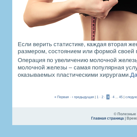
Если верить статистике, каждая вторая ж
размером, состоянием или формой своей г
Операция по увеличению молочной железы
молочной железы – самая популярная услу
оказываемых пластическими хирургами.
Да
« Первая
·
‹ предыдущая
|
1
·
2
·
3
·
4
...
45
|
следую
© Полезные 
Главная страница
| Время