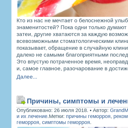
Кто из нас не мечтает о белоснежной улыбк
знаменитостей? Пока одни только думают
затеи, другие хватаются за каждую возмо
всевозможными стоматологическими клини
показывает, обращение в случайную клини
далеко не самыми благоприятными послед
Это впустую потраченное время, неоправ
и, самое главное, разочарование в дости
Далее...
Причины, симптомы и лечен
Опубликовано: 26 июля 2018.
•
Автор:
GrandM
и их лечение
.
Метки:
причины геморроя
,
реком
геморроя
,
симптомы геморроя
.