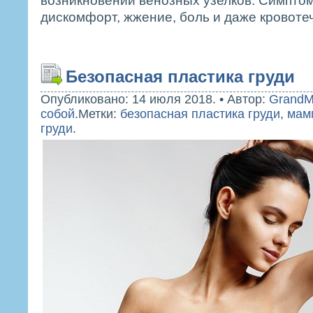
возникновении венозных узелков. Симпто
дискомфорт, жжение, боль и даже кровоте
Безопасная пластика груди
Опубликовано: 14 июля 2018.
•
Автор:
GrandM
собой
.
Метки:
безопасная пластика груди
,
мам
груди
.