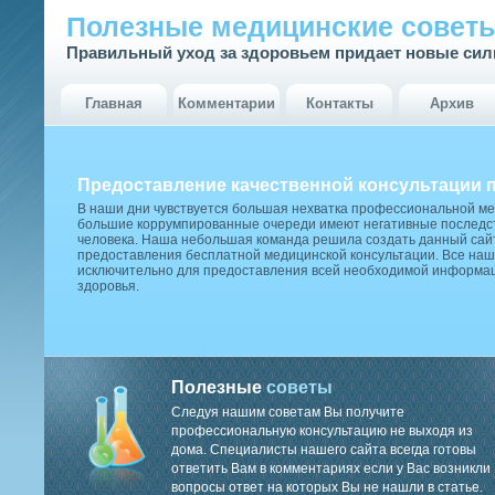
Полезные медицинские совет
Правильный уход за здоровьем придает новые си
Главная
Комментарии
Контакты
Архив
Предоставление качественной консультации 
В наши дни чувствуется большая нехватка профессиональной м
большие коррумпированные очереди имеют негативные последст
человека. Наша небольшая команда решила создать данный сай
предоставления бесплатной медицинской консультации. Все наш
исключительно для предоставления всей необходимой информа
здоровья.
Полезные
советы
Следуя нашим советам Вы получите
профессиональную консультацию не выходя из
дома. Специалисты нашего сайта всегда готовы
ответить Вам в комментариях если у Вас возникли
вопросы ответ на которых Вы не нашли в статье.