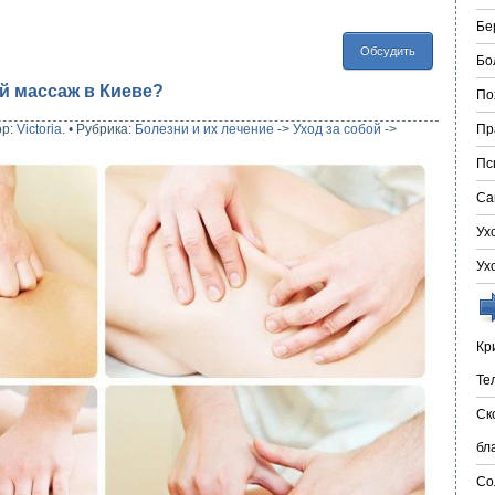
Бе
Обсудить
Бо
й массаж в Киеве?
По
ор:
Victoria
.
•
Рубрика:
Болезни и их лечение
->
Уход за собой
->
Пр
Пс
Са
Ух
Ух
Кр
Те
Ск
бл
Со