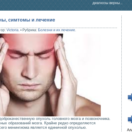
диагнозы верны...
ны, симтомы и лечение
тор:
Victoria
.
•
Рубрика:
Болезни и их лечение
.
оброкачественную опухоль головного мозга и позвоночника.
чных образований мозга. Крайне редко определяются
его менингиома является единичной опухолью.
Ал