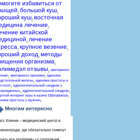
омогите избавиться от
рыщей
большой куш
2
2
ороший куш
восточная
2
едицина лечение
2
ечение китайской
едициной
лечение
2
тресса
крупное везение
2
2
ороший доход
методы
2
чищения организма
2
олимедэл отзывы
авитаминоз
2
чение
авитаминоз признаки
аденома
1
1
едстательной железы
аденома простаты и
1
статит
адреногенитальный синдром у
1
ворожденных
адреногенитальный синдром
1
1
ртной интернет игры в казино Eldoradoklub
1
енома простаты у мужчин
1
Многим интересно
асс Клиник – медицинский центр в
лининграде, где обязательно помогут
шить все проблемы со здоровьем