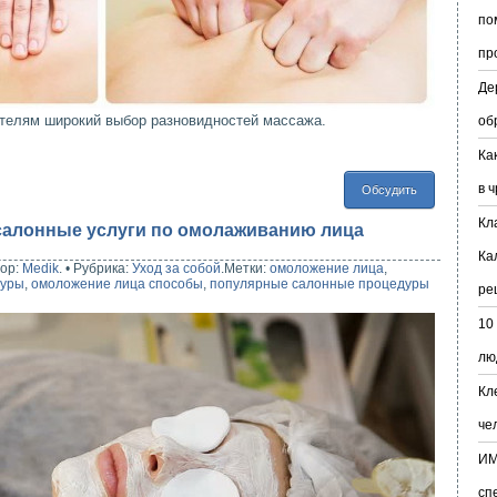
по
пр
Де
ителям широкий выбор разновидностей массажа.
об
Ка
в 
Обсудить
Кл
алонные услуги по омолаживанию лица
Ка
ор:
Medik
.
•
Рубрика:
Уход за собой
.
Метки:
омоложение лица
,
дуры
,
омоложение лица способы
,
популярные салонные процедуры
ре
10
лю
Кл
че
ИМ
сп