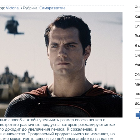
Фа
ор:
Victoria
.
•
Рубрика:
Саморазвитие
.
Ка
Оп
Вы
В 
Ск
Уч
Об
Ме
по
Во
ные способы, чтобы увеличить размер своего пениса в
 встретите различные продукты, которые рекламируются как
ло доходит до увеличения пениса. К сожалению, в
шенничество. Продаваемый продукт ничего не изменяет, но
 даже может иметь серьезные побочные эффекты на вашем