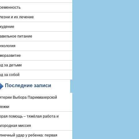
ременность
лезни и их лечение
худение
авильное питание
ихология
моразвитие
од за детьми
од за собой
Последние записи
итерии Выбора Парикмахерской
лежки
орая помощь – тяжёлая работа и
агородная миссия
лнечный удар у ребенка: первая