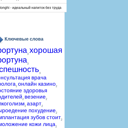
longhi - идеальный напиток без труда
Ключевые слова
ортуна
хорошая
3
ортуна
3
спешность
3
онсультация врача
ролога
онлайн казино
2
2
остояние здоровья
одителей
везение
2
2
лкоголизм
азарт
2
2
ыроедение похудение
2
мплантация зубов стоит
2
моложение кожи лица
2