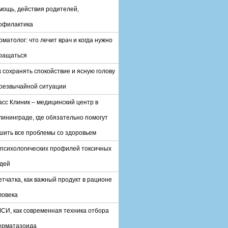
мощь, действия родителей,
офилактика
рматолог: что лечит врач и когда нужно
ращаться
к сохранять спокойствие и ясную голову
чрезвычайной ситуации
асс Клиник – медицинский центр в
лининграде, где обязательно помогут
шить все проблемы со здоровьем
 психологических профилей токсичных
дей
етчатка, как важный продукт в рационе
ловека
СИ, как современная техника отбора
ерматазоида