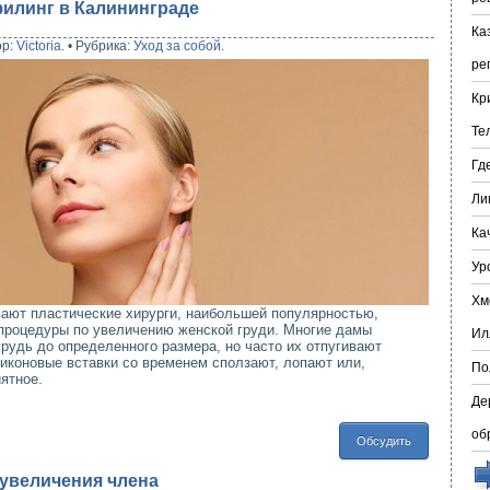
илинг в Калининграде
Ка
ор:
Victoria
.
•
Рубрика:
Уход за собой
.
ре
Кр
Те
Гд
Ли
Ка
Ур
Хм
вают пластические хирурги, наибольшей популярностью,
процедуры по увеличению женской груди. Многие дамы
Ил
грудь до определенного размера, но часто их отпугивают
ликоновые вставки со временем сползают, лопают или,
По
ятное.
Де
об
Обсудить
увеличения члена