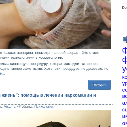
De
ф
т каждая женщина, несмотря на свой возраст. Это стало
ф
ными технологиями в косметологии.
омолаживающую процедуру, которая замедлит старение,
у
щины менее заметными. Хоть, эти процедуры не дешевые, но
...
к
у
Обсудить
с
 жизнь": помощь в лечении наркомании и
в
а
ор:
Victoria
.
•
Рубрика:
Психология
.
с
и
о