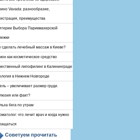
зино Vavada: разнообразие,
гистрация, преимущества
итерии Выбора Парикмахерской
лежки
е сделать лечебный массаж в Киеве?
мон как косметическое средство
чественный липофилинг в Калининграде
ология в Нижнем Новгороде
ель – увеличивает размер груди.
люзия или факт?
льза бега по утрам
рматолог: что лечит врач и когда нужно
ращаться
Советуем прочитать