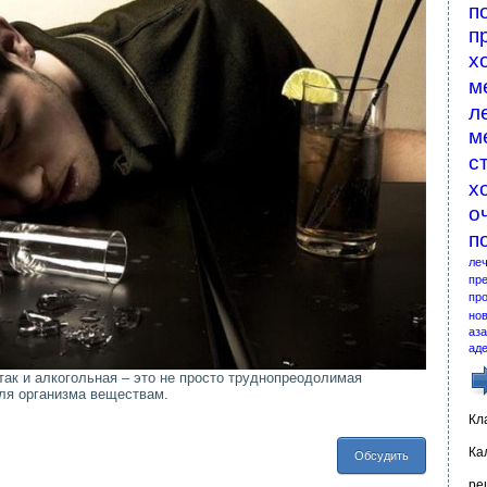
п
п
х
м
л
м
с
х
о
п
ле
пр
про
но
аза
ад
 так и алкогольная – это не просто труднопреодолимая
для организма веществам.
Кл
Ка
Обсудить
ре