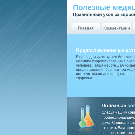
Полезные медиц
Правильный уход за здоро
Главная
Комментарии
Предоставление качест
В наши дни чувствуется большая
большие коррумпированные очере
человека. Наша небольшая коман
предоставления бесплатной меди
исключительно для предоставлен
здоровья.
Полезные
со
Следуя нашим сов
профессиональную 
дома. Специалисты
ответить Вам в ком
вопросы ответ на к