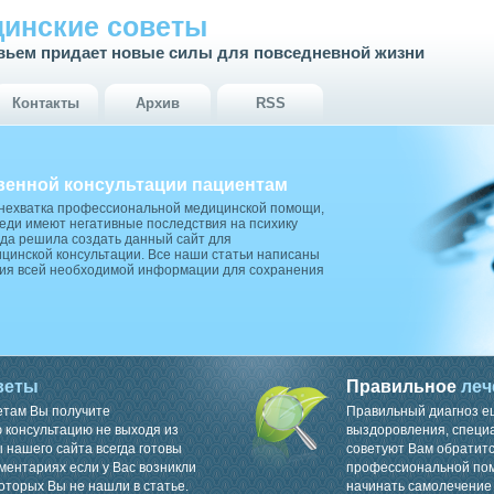
инские советы
вьем придает новые силы для повседневной жизни
Контакты
Архив
RSS
венной консультации пациентам
 нехватка профессиональной медицинской помощи,
ди имеют негативные последствия на психику
да решила создать данный сайт для
цинской консультации. Все наши статьи написаны
ия всей необходимой информации для сохранения
веты
Правильное
леч
етам Вы получите
Правильный диагноз е
консультацию не выходя из
выздоровления, специ
 нашего сайта всегда готовы
советуют Вам обратитс
ментариях если у Вас возникли
профессиональной пом
оторых Вы не нашли в статье.
начинать самолечение