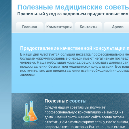
Полезные медицинские совет
Правильный уход за здоровьем придает новые си
Главная
Комментарии
Контакты
Архив
Предоставление качественной консультации 
В наши дни чувствуется большая нехватка профессиональной м
большие коррумпированные очереди имеют негативные последст
человека. Наша небольшая команда решила создать данный сай
предоставления бесплатной медицинской консультации. Все наш
исключительно для предоставления всей необходимой информа
здоровья.
Полезные
советы
Следуя нашим советам Вы получите
профессиональную консультацию не выходя из
дома. Специалисты нашего сайта всегда готовы
ответить Вам в комментариях если у Вас возникли
вопросы ответ на которых Вы не нашли в статье.