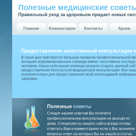
Полезные медицинские совет
Правильный уход за здоровьем придает новые си
Главная
Комментарии
Контакты
Архив
Предоставление качественной консультации 
В наши дни чувствуется большая нехватка профессиональной м
большие коррумпированные очереди имеют негативные последст
человека. Наша небольшая команда решила создать данный сай
предоставления бесплатной медицинской консультации. Все наш
исключительно для предоставления всей необходимой информа
здоровья.
Полезные
советы
Следуя нашим советам Вы получите
профессиональную консультацию не выходя из
дома. Специалисты нашего сайта всегда готовы
ответить Вам в комментариях если у Вас возникли
вопросы ответ на которых Вы не нашли в статье.