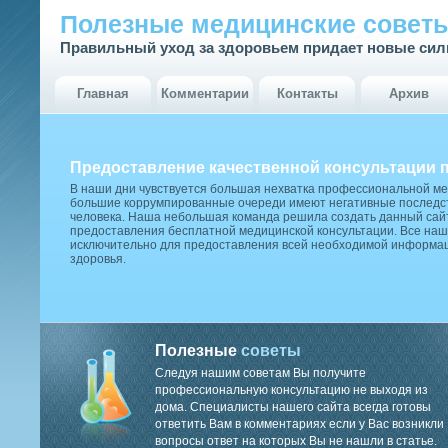
Полезные медицинские совет
Правильный уход за здоровьем придает новые си
Главная
Комментарии
Контакты
Архив
Предоставление качественной консультации 
В наши дни чувствуется большая нехватка профессиональной м
большие коррумпированные очереди имеют негативные последст
человека. Наша небольшая команда решила создать данный сай
предоставления бесплатной медицинской консультации. Все наш
исключительно для предоставления всей необходимой информа
здоровья.
Полезные
советы
Следуя нашим советам Вы получите
профессиональную консультацию не выходя из
дома. Специалисты нашего сайта всегда готовы
ответить Вам в комментариях если у Вас возникли
вопросы ответ на которых Вы не нашли в статье.