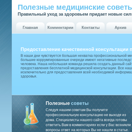
Полезные медицинские совет
Правильный уход за здоровьем придает новые си
Главная
Комментарии
Контакты
Архив
Предоставление качественной консультации 
В наши дни чувствуется большая нехватка профессиональной м
большие коррумпированные очереди имеют негативные последст
человека. Наша небольшая команда решила создать данный сай
предоставления бесплатной медицинской консультации. Все наш
исключительно для предоставления всей необходимой информа
здоровья.
Полезные
советы
Следуя нашим советам Вы получите
профессиональную консультацию не выходя из
дома. Специалисты нашего сайта всегда готовы
ответить Вам в комментариях если у Вас возникли
вопросы ответ на которых Вы не нашли в статье.