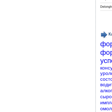
Delongh
К
фо
фо
усп
конс
урол
сост
води
алко
сыро
импл
омол