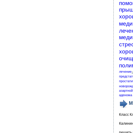
помо
пры
хоро
меди
лече
меди
стре
хоро
очищ
поли
лечение
1
предстат
простати
новорож
азартной
аденома 
М
Класс К
Калинин
решить 