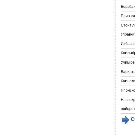
Борьба 
Привычк
Стоит л
справки
Избавл
Как выб
Учим ре
Бариатр
Как нал
Японско
Наследс
поборо
С