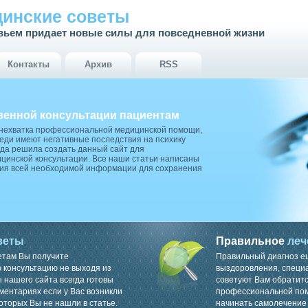
инские советы
вьем придает новые силы для повседневной жизни
Контакты
Архив
RSS
венной консультации пациентам
 нехватка профессиональной медицинской помощи,
ди имеют негативные последствия на психику
да решила создать данный сайт для
цинской консультации. Все наши статьи написаны
ия всей необходимой информации для сохранения
веты
Правильное
леч
етам Вы получите
Правильный диагноз е
консультацию не выходя из
выздоровления, специ
 нашего сайта всегда готовы
советуют Вам обратитс
ментариях если у Вас возникли
профессиональной пом
оторых Вы не нашли в статье.
начинать самолечение