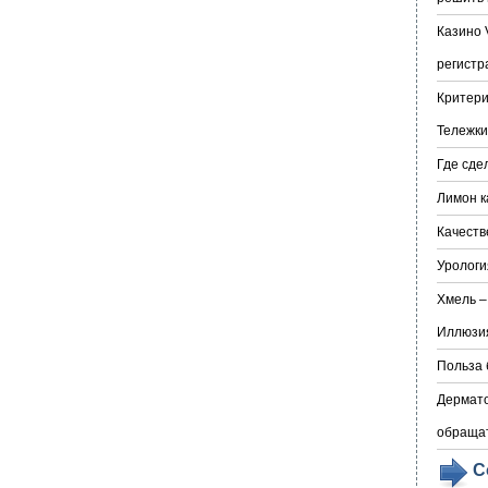
Казино 
регистр
Критери
Тележки
Где сде
Лимон к
Качеств
Урологи
Хмель –
Иллюзия
Польза 
Дермато
обраща
С