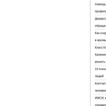
помощь,
профил
Дермато
обраща
Как сох
в чрезв
Класс К
Калинин
решить 
10 псих
людей
Клетчат
человек
ИМСИ, к
сперма