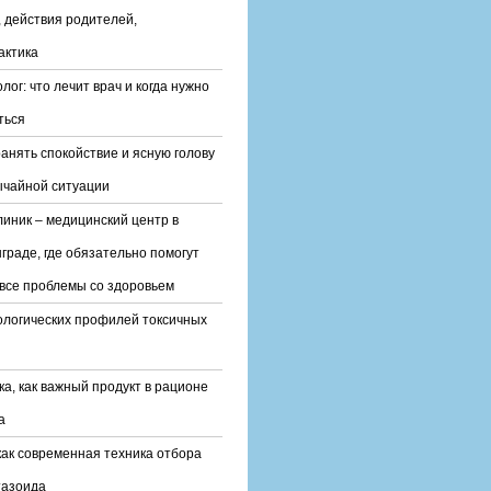
 действия родителей,
актика
лог: что лечит врач и когда нужно
ться
ранять спокойствие и ясную голову
ычайной ситуации
линик – медицинский центр в
граде, где обязательно помогут
все проблемы со здоровьем
ологических профилей токсичных
ка, как важный продукт в рационе
а
ак современная техника отбора
тазоида