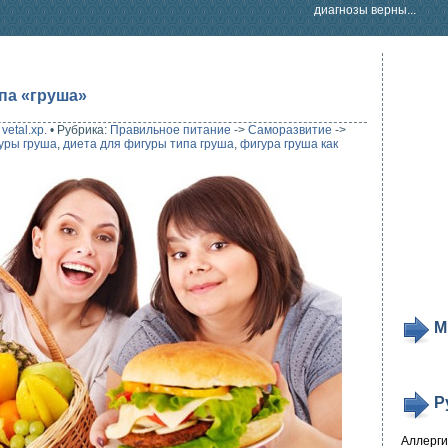
диагнозы верны...
па «груша»
:
vetal.xp
.
•
Рубрика:
Правильное питание
->
Саморазвитие
->
уры груша
,
диета для фигуры типа груша
,
фигура груша как
М
Р
Аллерг