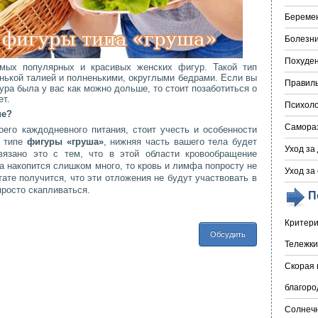
Береме
Болезни
Похуде
амых популярных и красивых женских фигур. Такой тип
нькой талией и полненькими, округлыми бедрами. Если вы
Правил
ура была у вас как можно дольше, то стоит позаботиться о
ет.
Психоло
ие?
Самора
оего каждодневного питания, стоит учесть и особенности
и типе
фигуры «груша»
, нижняя часть вашего тела будет
Уход за
вязано это с тем, что в этой области кровообращение
 накопится слишком много, то кровь и лимфа попросту не
Уход за
тате получится, что эти отложения не будут участвовать в
просто скапливаться.
П
Критери
Обсудить
Тележки
Скорая 
благоро
Солнечн