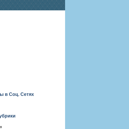
ы в Соц. Сетях
убрики
ия