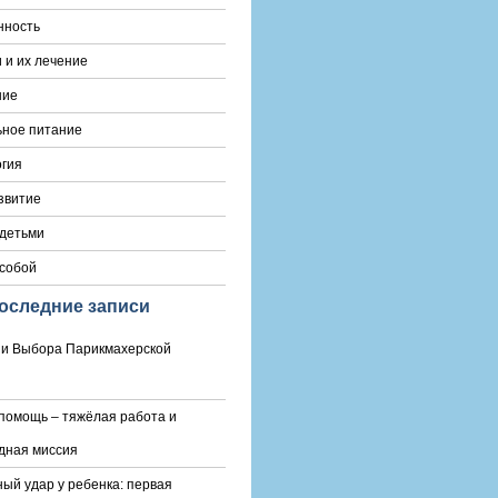
нность
 и их лечение
ние
ьное питание
гия
звитие
 детьми
 собой
оследние записи
и Выбора Парикмахерской
помощь – тяжёлая работа и
дная миссия
ый удар у ребенка: первая