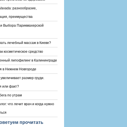
Vavada: разнообразие,
ация, преимущества
и Выбора Парикмахерской
лать лечебный массаж в Киеве?
ак косметическое средство
енный липофилинг в Калининграде
я в Нижнем Новгороде
 увеличивает размер груди.
 или факт?
бега по утрам
лог: что лечит врач и когда нужно
ться
оветуем прочитать