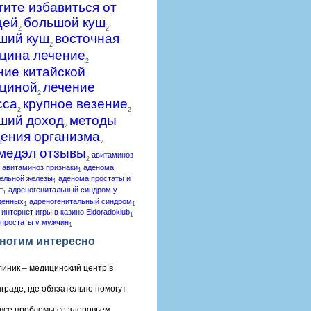
гите избавиться от
щей
большой куш
2
2
ший куш
восточная
2
цина лечение
2
ние китайской
циной
лечение
2
сса
крупное везение
2
2
ший доход
методы
2
ения организма
2
медэл отзывы
авитаминоз
2
авитаминоз признаки
аденома
1
ельной железы
аденома простаты и
1
т
адреногенитальный синдром у
1
денных
адреногенитальный синдром
1
1
 интернет игры в казино Eldoradoklub
1
простаты у мужчин
1
ногим интересно
линик – медицинский центр в
граде, где обязательно помогут
все проблемы со здоровьем