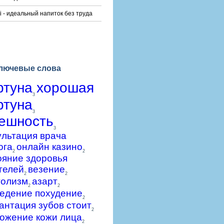
i - идеальный напиток без труда
лючевые слова
ртуна
хорошая
3
ртуна
3
ешность
3
ультация врача
ога
онлайн казино
2
2
ояние здоровья
телей
везение
2
2
голизм
азарт
2
2
едение похудение
2
антация зубов стоит
2
ожение кожи лица
2