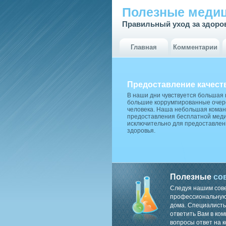
Полезные медиц
Правильный уход за здоро
Главная
Комментарии
Предоставление качест
В наши дни чувствуется большая
большие коррумпированные очере
человека. Наша небольшая коман
предоставления бесплатной меди
исключительно для предоставлен
здоровья.
Полезные
со
Следуя нашим сов
профессиональную 
дома. Специалисты
ответить Вам в ком
вопросы ответ на к