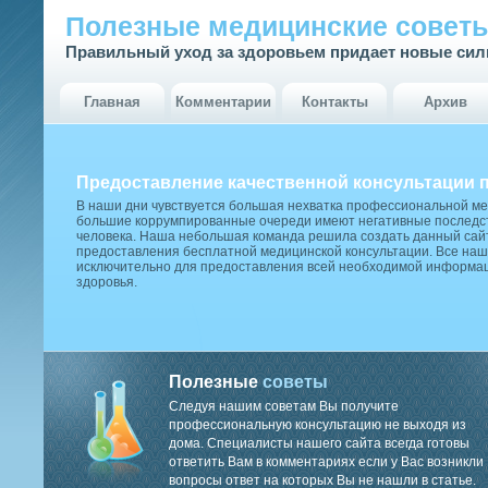
Полезные медицинские совет
Правильный уход за здоровьем придает новые си
Главная
Комментарии
Контакты
Архив
Предоставление качественной консультации 
В наши дни чувствуется большая нехватка профессиональной м
большие коррумпированные очереди имеют негативные последст
человека. Наша небольшая команда решила создать данный сай
предоставления бесплатной медицинской консультации. Все наш
исключительно для предоставления всей необходимой информа
здоровья.
Полезные
советы
Следуя нашим советам Вы получите
профессиональную консультацию не выходя из
дома. Специалисты нашего сайта всегда готовы
ответить Вам в комментариях если у Вас возникли
вопросы ответ на которых Вы не нашли в статье.