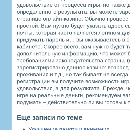
удовольствие от процесса игры, но также 
определенного результата, вы можете зар
странице онлайн-казино. Обычно процесс
простой. Вам нужно будет указать адрес с
почты, которая часто является логином для
придумать пароль и… вы оказываетесь в 
кабинете. Скорее всего, вам нужно будет т
дополнительную информацию, что может б
требованиями законодательства страны, г
зарегистрировано данное казино: возраст,
проживания и т.д., но так бывает не всегда
регистрации вы получите возможность игр
удовольствия, а для результата. Прежде, ч
игре на реальные деньги, рекомендуем ва
подумать – действительно ли вы готовы к т
Еще записи по теме
Улучшение памяти и внимания