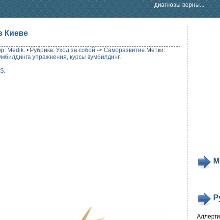
диагнозы верны...
в Киеве
ор:
Medik
.
•
Рубрика:
Уход за собой
->
Саморазвитие
.
Метки:
умбилдинга упражнения
,
курсы вумбилдинг
.
SS
.
М
Р
Аллерг