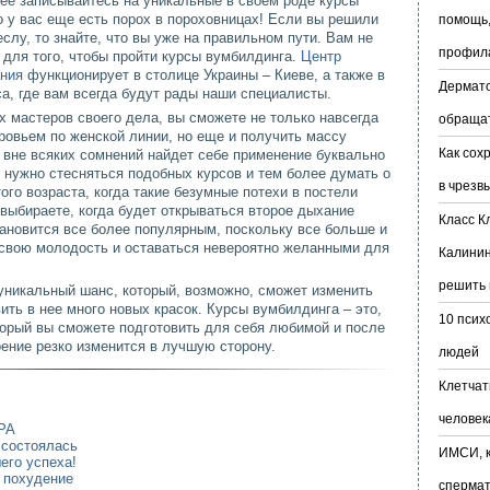
ее записывайтесь на уникальные в своем роде курсы
о у вас еще есть порох в пороховницах! Если вы решили
помощь,
слу, то знайте, что вы уже на правильном пути. Вам не
профил
 для того, чтобы пройти курсы вумбилдинга.
Центр
ания
функционирует в столице Украины – Киеве, а также в
Дермато
а, где вам всегда будут рады наши специалисты.
 мастеров своего дела, вы сможете не только навсегда
обраща
ровьем по женской линии, но еще и получить массу
Как сох
 вне всяких сомнений найдет себе применение буквально
е нужно стесняться подобных курсов и тем более думать о
в чрезв
ого возраста, когда такие безумные потехи в постели
выбираете, когда будет открываться второе дыхание
Класс К
ановится все более популярным, поскольку все больше и
свою молодость и оставаться невероятно желанными для
Калинин
решить 
 уникальный шанс, который, возможно, сможет изменить
ить в нее много новых красок. Курсы вумбилдинга – это,
10 псих
торый вы сможете подготовить для себя любимой и после
ение резко изменится в лучшую сторону.
людей
Клетчат
человек
PA
 состоялась
ИМСИ, к
его успеха!
 похудение
сперма