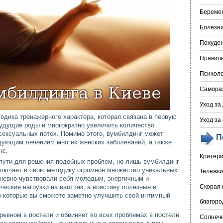
Береме
Болезни
Похуде
Правил
Психоло
Самора
Уход за
одика тренажерного характера, которая связана в первую
Уход за
будущие роды и многократно увеличить количество
сексуальных потех. Помимо этого, вумбилдинг может
П
дующим лечением многих женских заболеваний, а также
нс.
Критери
пути для решения подобных проблем, но лишь вумбилдинг
ключает в свою методику огромное множество уникальных
Тележки
дневно чувствовали себя молодым, энергичным и
ческие нагрузки на ваш таз, а воистину полезные и
Скорая 
 которые вы сможете заметно улучшить свой интимный
благоро
евном в постели и обвиняет во всех проблемах в постели
Солнечн