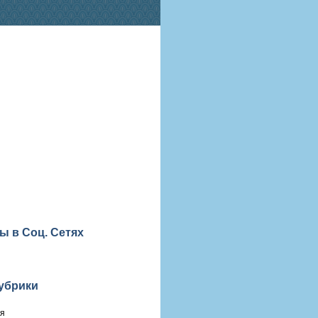
ы в Соц. Сетях
убрики
ия