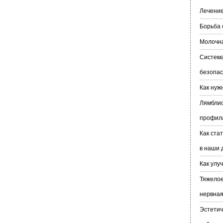
Лечение
Борьба 
Молочн
Система
безопас
Как нуж
Лямблио
профил
Как ста
в наши 
Как улу
Тяжелое
нервная
Эстетич