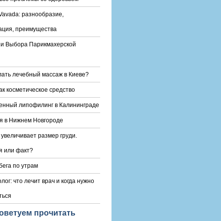
Vavada: разнообразие,
ация, преимущества
и Выбора Парикмахерской
лать лечебный массаж в Киеве?
ак косметическое средство
енный липофилинг в Калининграде
я в Нижнем Новгороде
 увеличивает размер груди.
 или факт?
бега по утрам
лог: что лечит врач и когда нужно
ться
оветуем прочитать