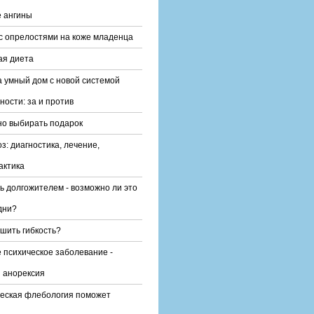
 ангины
с опрелостями на коже младенца
ая диета
 умный дом с новой системой
ности: за и против
но выбирать подарок
з: диагностика, лечение,
актика
ть долгожителем - возможно ли это
дни?
чшить гибкость?
 психическое заболевание -
 анорексия
еская флебология поможет