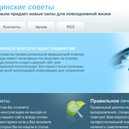
инские советы
вьем придает новые силы для повседневной жизни
Контакты
Архив
RSS
венной консультации пациентам
 нехватка профессиональной медицинской помощи,
ди имеют негативные последствия на психику
да решила создать данный сайт для
цинской консультации. Все наши статьи написаны
ия всей необходимой информации для сохранения
веты
Правильное
леч
етам Вы получите
Правильный диагноз е
консультацию не выходя из
выздоровления, специ
 нашего сайта всегда готовы
советуют Вам обратитс
ментариях если у Вас возникли
профессиональной пом
оторых Вы не нашли в статье.
начинать самолечение