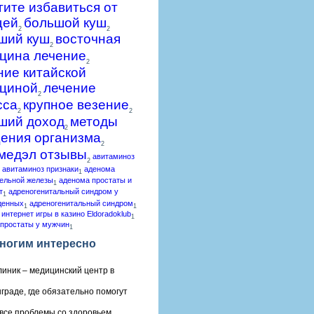
гите избавиться от
щей
большой куш
2
2
ший куш
восточная
2
цина лечение
2
ние китайской
циной
лечение
2
сса
крупное везение
2
2
ший доход
методы
2
ения организма
2
медэл отзывы
авитаминоз
2
авитаминоз признаки
аденома
1
ельной железы
аденома простаты и
1
т
адреногенитальный синдром у
1
денных
адреногенитальный синдром
1
1
 интернет игры в казино Eldoradoklub
1
простаты у мужчин
1
ногим интересно
линик – медицинский центр в
граде, где обязательно помогут
все проблемы со здоровьем