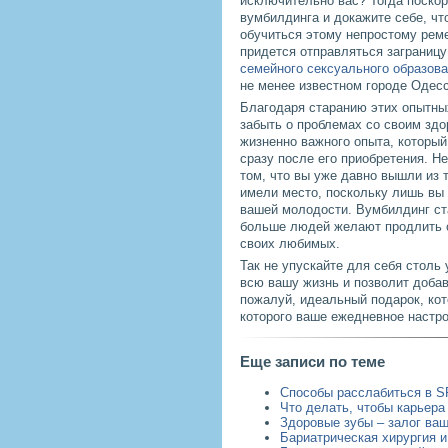
исключительно вас? Тогда поскор
вумбилдинга и докажите себе, чт
обучиться этому непростому реме
придется отправляться заграницу
семейного сексуального образов
не менее известном городе Одесс
Благодаря старанию этих опытных
забыть о проблемах со своим здо
жизненно важного опыта, который
сразу после его приобретения. Н
том, что вы уже давно вышли из т
имели место, поскольку лишь вы 
вашей молодости. Вумбилдинг ст
больше людей желают продлить 
своих любимых.
Так не упускайте для себя столь
всю вашу жизнь и позволит добав
пожалуй, идеальный подарок, ко
которого ваше ежедневное настро
Еще записи по теме
Способы расслабиться в S
Что делать, чтобы карьера
Здоровые зубы – залог ваш
Бариатрическая хирургия и