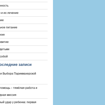
нность
 и их лечение
ние
ьное питание
гия
звитие
 детьми
 собой
оследние записи
и Выбора Парикмахерской
помощь – тяжёлая работа и
дная миссия
ый удар у ребенка: первая