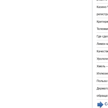
Казино 
регистр
Критери
Тележки
Где сде
Лимон к
Качеств
Урологи
Хмель –
Иллюзия
Польза 
Дермато
обраща
С