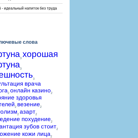
i - идеальный напиток без труда
лючевые слова
ртуна
хорошая
3
ртуна
3
ешность
3
ультация врача
ога
онлайн казино
2
2
ояние здоровья
телей
везение
2
2
голизм
азарт
2
2
едение похудение
2
антация зубов стоит
2
ожение кожи лица
2