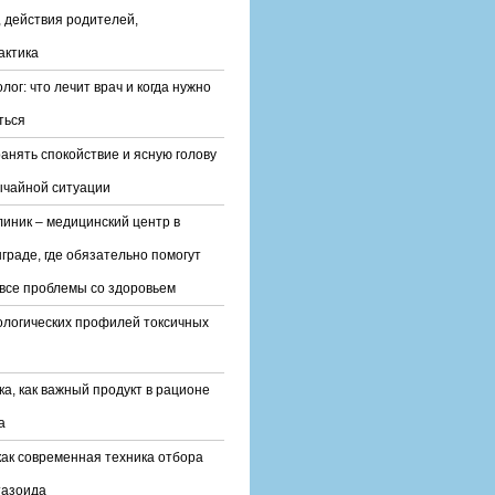
 действия родителей,
актика
лог: что лечит врач и когда нужно
ться
ранять спокойствие и ясную голову
ычайной ситуации
линик – медицинский центр в
граде, где обязательно помогут
все проблемы со здоровьем
ологических профилей токсичных
ка, как важный продукт в рационе
а
ак современная техника отбора
тазоида