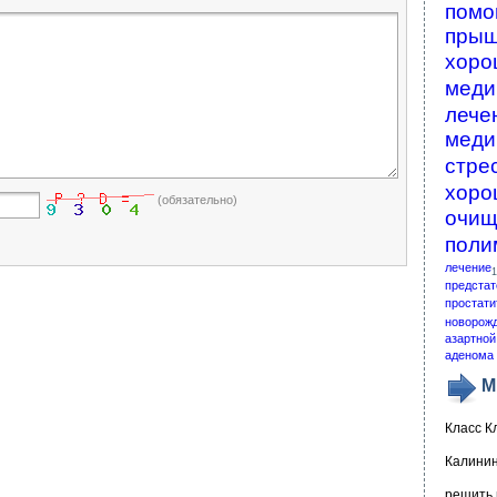
помо
пры
хоро
меди
лече
меди
стре
хоро
(обязательно)
очищ
поли
лечение
1
предстат
простати
новорож
азартной
аденома 
М
Класс К
Калинин
решить 