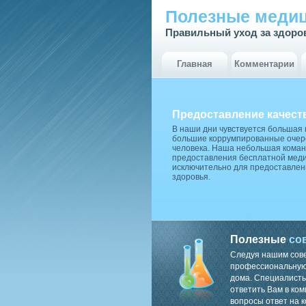
Полезные медиц
Правильный уход за здоро
Главная
Комментарии
Предоставление качест
В наши дни чувствуется большая
большие коррумпированные очере
человека. Наша небольшая коман
предоставления бесплатной меди
исключительно для предоставлен
здоровья.
Полезные
со
Следуя нашим сов
профессиональную 
дома. Специалисты
ответить Вам в ком
вопросы ответ на к