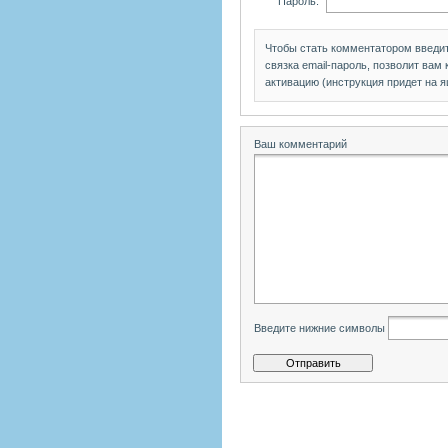
Пароль:
Чтобы стать комментатором введи
связка email-пароль, позволит вам
активацию (инструкция придет на я
Ваш комментарий
Введите нижние символы