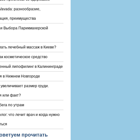
Vavada: разнообразие,
ация, преимущества
и Выбора Парикмахерской
лать лечебный массаж в Киеве?
ак косметическое средство
енный липофилинг в Калининграде
я в Нижнем Новгороде
 увеличивает размер груди.
 или факт?
бега по утрам
лог: что лечит врач и когда нужно
ться
оветуем прочитать