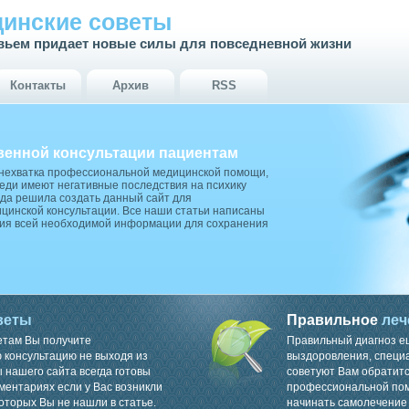
инские советы
вьем придает новые силы для повседневной жизни
Контакты
Архив
RSS
венной консультации пациентам
 нехватка профессиональной медицинской помощи,
ди имеют негативные последствия на психику
да решила создать данный сайт для
цинской консультации. Все наши статьи написаны
ия всей необходимой информации для сохранения
веты
Правильное
леч
етам Вы получите
Правильный диагноз е
консультацию не выходя из
выздоровления, специ
 нашего сайта всегда готовы
советуют Вам обратитс
ментариях если у Вас возникли
профессиональной пом
оторых Вы не нашли в статье.
начинать самолечение