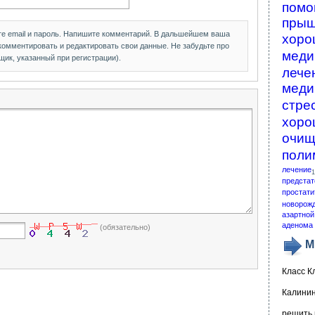
помо
пры
те email и пароль. Напишите комментарий. В дальшейшем ваша
хоро
 комментировать и редактировать свои данные. Не забудьте про
меди
щик, указанный при регистрации).
лече
меди
стре
хоро
очищ
поли
лечение
1
предстат
простати
новорож
азартной
аденома 
(обязательно)
М
Класс К
Калинин
решить 