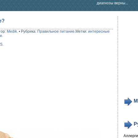
диагнозы верны...
е?
тор:
Medik
.
•
Рубрика:
Правильное питание
.
Метки:
интересные
ае
.
SS
.
М
Р
Аллерг