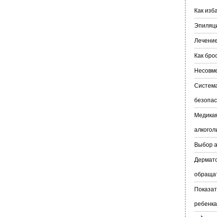
Как изб
Эпиляци
Лечение
Как бро
Несовме
Система
безопас
Медикам
алкогол
Выбор а
Дермато
обраща
Показат
ребенка