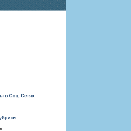
ы в Соц. Сетях
убрики
ия