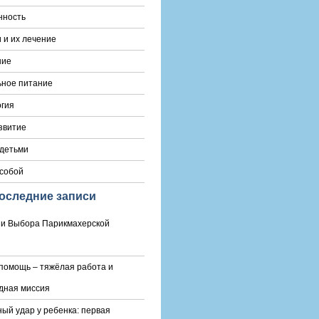
нность
 и их лечение
ние
ьное питание
гия
звитие
 детьми
 собой
оследние записи
и Выбора Парикмахерской
помощь – тяжёлая работа и
дная миссия
ый удар у ребенка: первая