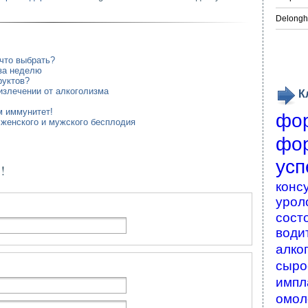
Delongh
что выбрать?
за неделю
руктов?
злечении от алкоголизма
К
 иммунитет!
фо
женского и мужского бесплодия
фо
усп
!
конс
урол
сост
води
алко
сыро
импл
омол