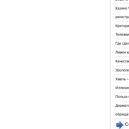
Казино 
регистр
Критери
Тележки
Где сде
Лимон к
Качеств
Урологи
Хмель –
Иллюзия
Польза 
Дермато
обраща
С