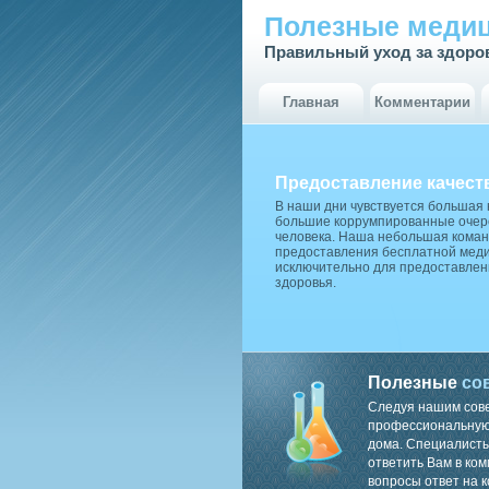
Полезные медиц
Правильный уход за здоро
Главная
Комментарии
Предоставление качест
В наши дни чувствуется большая
большие коррумпированные очере
человека. Наша небольшая коман
предоставления бесплатной меди
исключительно для предоставлен
здоровья.
Полезные
со
Следуя нашим сов
профессиональную 
дома. Специалисты
ответить Вам в ком
вопросы ответ на к