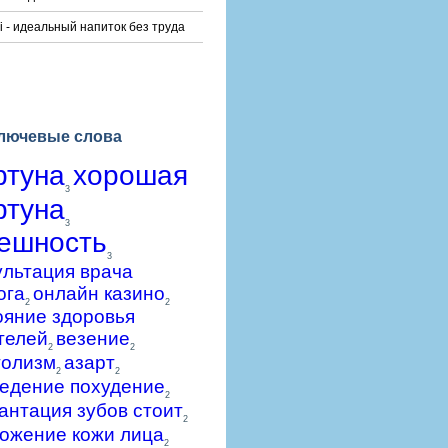
i - идеальный напиток без труда
лючевые слова
ртуна
хорошая
3
ртуна
3
ешность
3
ультация врача
ога
онлайн казино
2
2
ояние здоровья
телей
везение
2
2
голизм
азарт
2
2
едение похудение
2
антация зубов стоит
2
ожение кожи лица
2