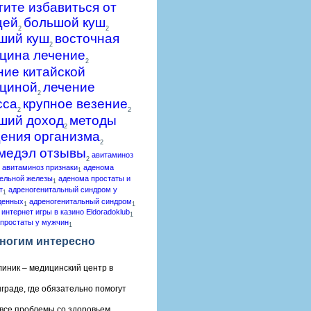
гите избавиться от
щей
большой куш
2
2
ший куш
восточная
2
цина лечение
2
ние китайской
циной
лечение
2
сса
крупное везение
2
2
ший доход
методы
2
ения организма
2
медэл отзывы
авитаминоз
2
авитаминоз признаки
аденома
1
ельной железы
аденома простаты и
1
т
адреногенитальный синдром у
1
денных
адреногенитальный синдром
1
1
 интернет игры в казино Eldoradoklub
1
простаты у мужчин
1
ногим интересно
линик – медицинский центр в
граде, где обязательно помогут
все проблемы со здоровьем