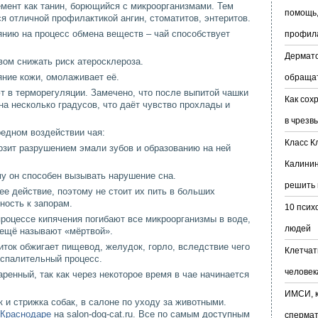
емент как танин, борющийся с микроорганизмами. Тем
помощь,
я отличной профилактикой ангин, стоматитов, энтеритов.
ию на процесс обмена веществ – чай способствует
профил
Дермато
вом снижать риск атеросклероза.
яние кожи, омолаживает её.
обраща
т в терморегуляции. Замечено, что после выпитой чашки
Как сох
на несколько градусов, что даёт чувство прохлады и
в чрезв
редном воздействии чая:
Класс К
озит разрушением эмали зубов и образованию на ней
Калинин
у он способен вызывать нарушение сна.
решить 
е действие, поэтому не стоит их пить в больших
ность к запорам.
10 псих
 процессе кипячения погибают все микроорганизмы в воде,
людей
 ещё называют «мёртвой».
иток обжигает пищевод, желудок, горло, вследствие чего
Клетчат
оспалительный процесс.
человек
ренный, так как через некоторое время в чае начинается
ИМСИ, к
и стрижка собак, в салоне по уходу за животными.
 Краснодаре
на salon-dog-cat.ru. Все по самым доступным
сперма