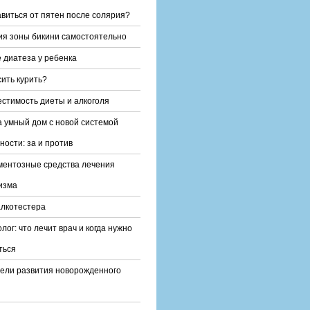
авиться от пятен после солярия?
я зоны бикини самостоятельно
 диатеза у ребенка
сить курить?
стимость диеты и алкоголя
 умный дом с новой системой
ности: за и против
ентозные средства лечения
изма
лкотестера
лог: что лечит врач и когда нужно
ться
ели развития новорожденного