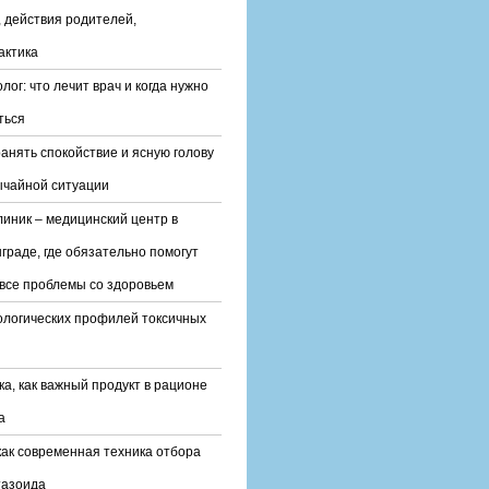
 действия родителей,
актика
лог: что лечит врач и когда нужно
ться
ранять спокойствие и ясную голову
ычайной ситуации
линик – медицинский центр в
граде, где обязательно помогут
все проблемы со здоровьем
ологических профилей токсичных
ка, как важный продукт в рационе
а
ак современная техника отбора
тазоида