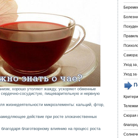
Береме
Болезни
Похуде
Правил
Психоло
Самора
Уход за
Уход за
П
анизм, хорошо утоляют жажду, ускоряют обменные
а сердечно-сосудистую, пищеварительную и нервную
Критери
ля жизнедеятельности микроэлементы: кальций, фтор,
Тележки
Скорая 
 замедляющее действие при росте злокачественных
благоро
 благодаря благотворному влиянию на процесс роста
Солнечн