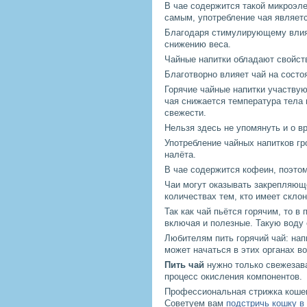
В чае содержится такой микроэл
самым, употребление чая являетс
Благодаря стимулирующему влиян
снижению веса.
Чайные напитки обладают свойст
Благотворно влияет чай на состо
Горячие чайные напитки участвую
чая снижается температура тела 
свежести.
Нельзя здесь не упомянуть и о в
Употребление чайных напитков гр
налёта.
В чае содержится кофеин, поэтом
Чаи могут оказывать закрепляюще
количествах тем, кто имеет склон
Так как чай пьётся горячим, то в
включая и полезные. Такую воду
Любителям пить горячий чай: нап
может начаться в этих органах в
Пить чай
нужно только свежезава
процесс окисления компонентов.
Профессиональная стрижка кошек 
Советуем вам
подстричь кошку в