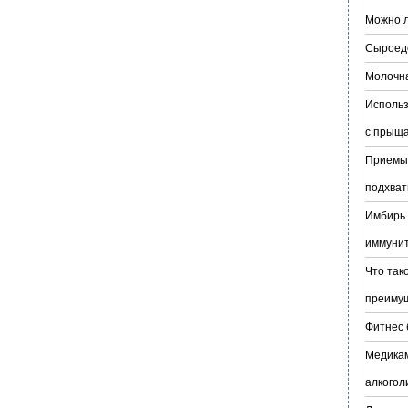
Можно л
Сыроеде
Молочн
Использ
с прыщ
Приемы 
подхва
Имбирь 
иммуни
Что так
преиму
Фитнес 
Медикам
алкогол