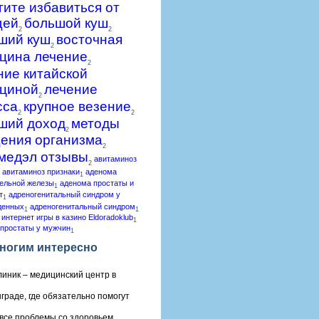
гите избавиться от
щей
большой куш
2
2
ший куш
восточная
2
цина лечение
2
ние китайской
циной
лечение
2
сса
крупное везение
2
2
ший доход
методы
2
ения организма
2
медэл отзывы
авитаминоз
2
авитаминоз признаки
аденома
1
ельной железы
аденома простаты и
1
т
адреногенитальный синдром у
1
денных
адреногенитальный синдром
1
1
 интернет игры в казино Eldoradoklub
1
простаты у мужчин
1
ногим интересно
линик – медицинский центр в
граде, где обязательно помогут
все проблемы со здоровьем