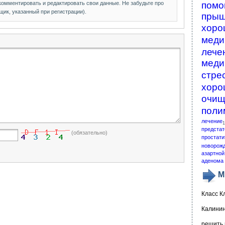
помо
 комментировать и редактировать свои данные. Не забудьте про
щик, указанный при регистрации).
пры
хоро
меди
лече
меди
стре
хоро
очищ
поли
лечение
1
предстат
(обязательно)
простати
новорож
азартной
аденома 
М
Класс К
Калинин
решить 