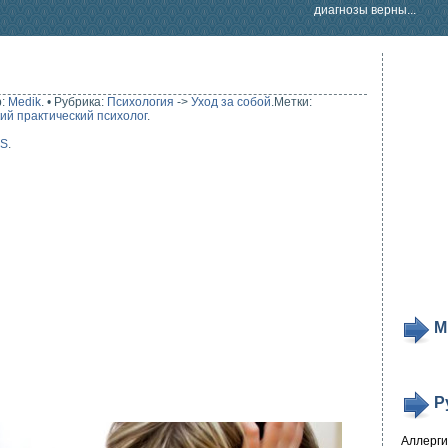
диагнозы верны...
р:
Medik
.
•
Рубрика:
Психология
->
Уход за собой
.
Метки:
ий практический психолог
.
SS
.
М
Р
Аллерг