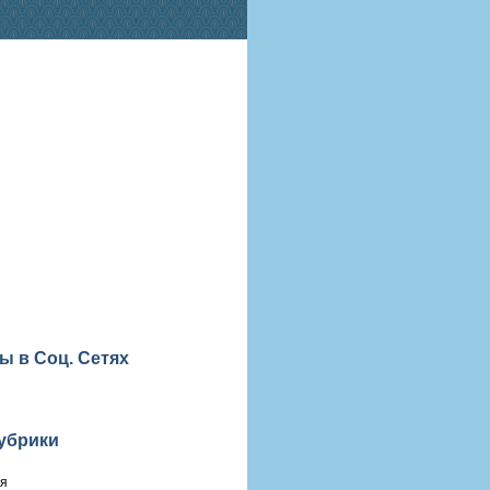
ы в Соц. Сетях
убрики
ия