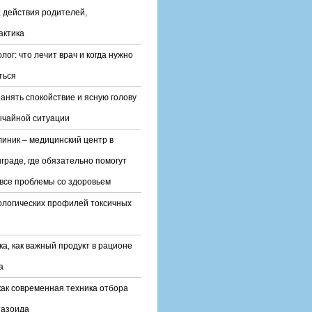
 действия родителей,
актика
лог: что лечит врач и когда нужно
ться
ранять спокойствие и ясную голову
ычайной ситуации
линик – медицинский центр в
граде, где обязательно помогут
все проблемы со здоровьем
ологических профилей токсичных
ка, как важный продукт в рационе
а
ак современная техника отбора
тазоида