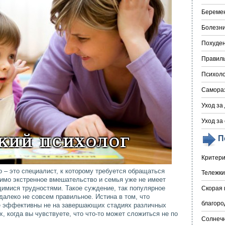
Береме
Болезни
Похуде
Правил
Психоло
Самора
Уход за
Уход за
П
Критери
 – это специалист, к которому требуется обращаться
Тележки
димо экстренное вмешательство и семья уже не имеет
имися трудностями. Такое суждение, так популярное
Скорая 
далеко не совсем правильное. Истина в том, что
благоро
е эффективны не на завершающих стадиях различных
, когда вы чувствуете, что что-то может сложиться не по
Солнечн