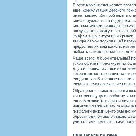
В этот момент специалист протяг
еще,
консультация детского псих
имеет какие-либо проблемы в от
сейчас нуждается в поддержке. К
систематически проводят консуль
нагрузку на психику от отношени
конфликтных ситуаций и срывов,
выборе самой подходящей партии
предоставляя вам шанс всмотрет
выбрать самые правильные дейст
Чаще всего, любой отдельный пр
узкой сфере и практикует по боль
другой специалист, психолог мож
которая может с различных сторо
соединить собственные навыки и
создают психологические центры
Обращение в психотерапевтически
животрепещущую проблему или об
способ окончить тренинги личнос
навыков или же начать обучение 
психологический центр обычно им
обрести единомышленников, а так
учиться или получать психологи
Еще записи по теме