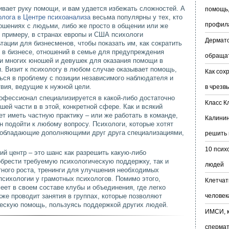
ивает руку помощи, и вам удается избежать сложностей. А
помощь,
олога в Центре психоанализа
весьма популярны у тех, кто
профил
ношениях с людьми, либо же просто в общении или же
 примеру, в странах европы и США психологи
Дермато
тации для бизнесменов, чтобы показать им, как сократить
й в бизнесе, отношений в семье для предупреждения
обраща
 и многих юношей и девушек для оказания помощи в
. Визит к психологу в любом случае оказывает помощь,
Как сох
ься в проблему с позиции независимого наблюдателя и
вия, ведущие к нужной цели.
в чрезв
офессионал специализируется в какой-либо достаточно
Класс К
шей части в в этой, конкретной сфере. Как и всякий
ет иметь частную практику – или же работать в команде,
Калинин
н подойти к любому вопросу. Психологи, которые хотят
 обладающие дополняющими друг друга специализациями,
решить 
.
10 псих
й центр – это шанс как разрешить какую-либо
рести требуемую психологическую поддержку, так и
людей
тного роста, тренинги для улучшения необходимых
психологии у грамотных психологов. Помимо этого,
Клетчат
еет в своем составе клубы и объединения, где легко
же проводит занятия в группах, которые позволяют
человек
ческую помощь, пользуясь поддержкой других людей.
ИМСИ, к
сперма