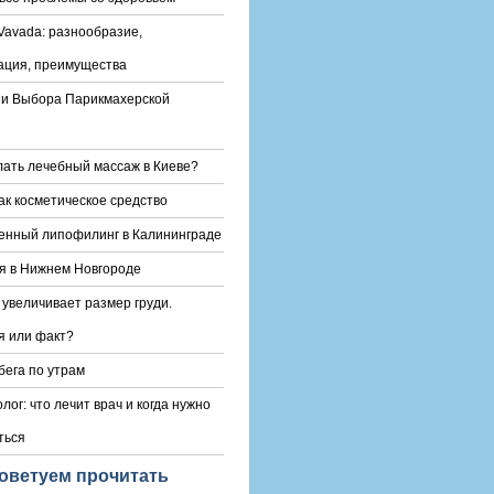
Vavada: разнообразие,
ация, преимущества
и Выбора Парикмахерской
лать лечебный массаж в Киеве?
ак косметическое средство
енный липофилинг в Калининграде
я в Нижнем Новгороде
 увеличивает размер груди.
 или факт?
бега по утрам
лог: что лечит врач и когда нужно
ться
оветуем прочитать