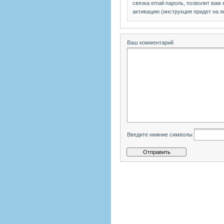
связка email-пароль, позволит вам
активацию (инструкция придет на я
Ваш комментарий
Введите нижние символы