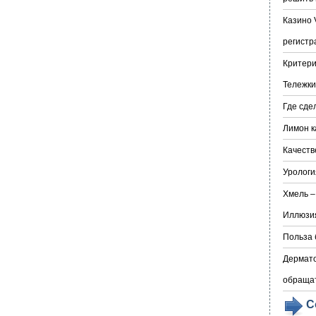
Казино 
регистр
Критери
Тележки
Где сде
Лимон к
Качеств
Урологи
Хмель –
Иллюзия
Польза 
Дермато
обраща
С