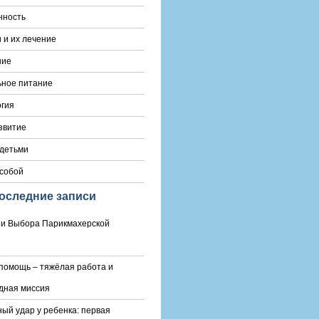
нность
 и их лечение
ние
ьное питание
гия
звитие
 детьми
 собой
оследние записи
и Выбора Парикмахерской
помощь – тяжёлая работа и
дная миссия
ый удар у ребенка: первая