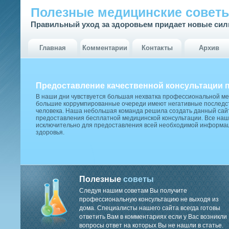
Полезные медицинские совет
Правильный уход за здоровьем придает новые си
Главная
Комментарии
Контакты
Архив
Предоставление качественной консультации 
В наши дни чувствуется большая нехватка профессиональной м
большие коррумпированные очереди имеют негативные последст
человека. Наша небольшая команда решила создать данный сай
предоставления бесплатной медицинской консультации. Все наш
исключительно для предоставления всей необходимой информа
здоровья.
Полезные
советы
Следуя нашим советам Вы получите
профессиональную консультацию не выходя из
дома. Специалисты нашего сайта всегда готовы
ответить Вам в комментариях если у Вас возникли
вопросы ответ на которых Вы не нашли в статье.