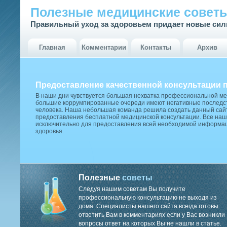
Полезные медицинские совет
Правильный уход за здоровьем придает новые си
Главная
Комментарии
Контакты
Архив
Предоставление качественной консультации 
В наши дни чувствуется большая нехватка профессиональной м
большие коррумпированные очереди имеют негативные последст
человека. Наша небольшая команда решила создать данный сай
предоставления бесплатной медицинской консультации. Все наш
исключительно для предоставления всей необходимой информа
здоровья.
Полезные
советы
Следуя нашим советам Вы получите
профессиональную консультацию не выходя из
дома. Специалисты нашего сайта всегда готовы
ответить Вам в комментариях если у Вас возникли
вопросы ответ на которых Вы не нашли в статье.