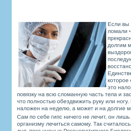
Если вы 
ломали ч
прекрасн
долгим 
выздоро
последу
восстан
Единств
которое 
это нало
повязку на всю сломанную часть тела и за
что полностью обездвижить руку или ногу.
наложен на неделю, а может и на долгие 
Сам по себе гипс ничего не лечит, он лиш
организму лечиться самому. Так считалос
дня, пока ученые Регенеративного Биолог