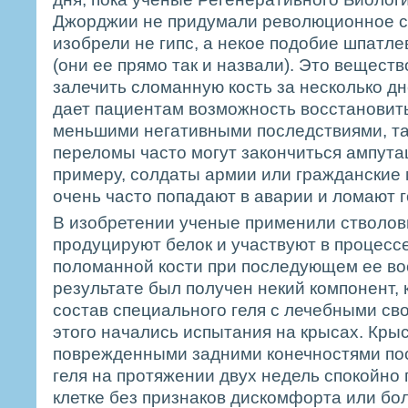
Джорджии не придумали революционное с
изобрели не гипс, а некое подобие шпатле
(они ее прямо так и назвали). Это вещест
залечить сломанную кость за несколько дн
дает пациентам возможность восстановить
меньшими негативными последствиями, так
переломы часто могут закончиться ампута
примеру, солдаты армии или гражданские
очень часто попадают в аварии и ломают г
В изобретении ученые применили стволовы
продуцируют белок и участвуют в процесс
поломанной кости при последующем ее во
результате был получен некий компонент,
состав специального геля с лечебными св
этого начались испытания на крысах. Кры
поврежденными задними конечностями по
геля на протяжении двух недель спокойно
клетке без признаков дискомфорта или бо