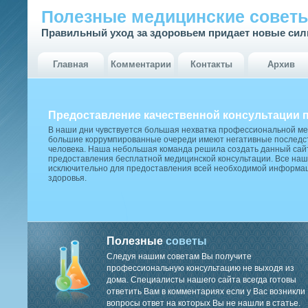
Полезные медицинские совет
Правильный уход за здоровьем придает новые си
Главная
Комментарии
Контакты
Архив
Предоставление качественной консультации 
В наши дни чувствуется большая нехватка профессиональной м
большие коррумпированные очереди имеют негативные последст
человека. Наша небольшая команда решила создать данный сай
предоставления бесплатной медицинской консультации. Все наш
исключительно для предоставления всей необходимой информа
здоровья.
Полезные
советы
Следуя нашим советам Вы получите
профессиональную консультацию не выходя из
дома. Специалисты нашего сайта всегда готовы
ответить Вам в комментариях если у Вас возникли
вопросы ответ на которых Вы не нашли в статье.