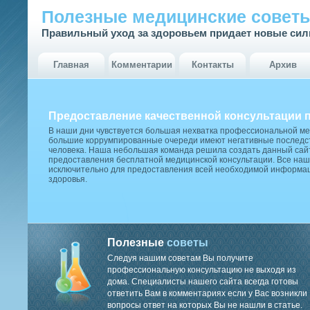
Полезные медицинские совет
Правильный уход за здоровьем придает новые си
Главная
Комментарии
Контакты
Архив
Предоставление качественной консультации 
В наши дни чувствуется большая нехватка профессиональной м
большие коррумпированные очереди имеют негативные последст
человека. Наша небольшая команда решила создать данный сай
предоставления бесплатной медицинской консультации. Все наш
исключительно для предоставления всей необходимой информа
здоровья.
Полезные
советы
Следуя нашим советам Вы получите
профессиональную консультацию не выходя из
дома. Специалисты нашего сайта всегда готовы
ответить Вам в комментариях если у Вас возникли
вопросы ответ на которых Вы не нашли в статье.