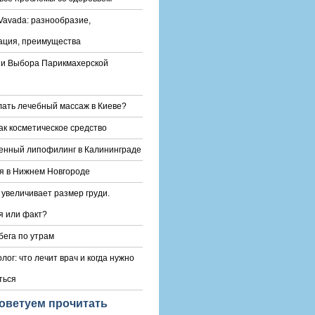
Vavada: разнообразие,
ация, преимущества
и Выбора Парикмахерской
лать лечебный массаж в Киеве?
ак косметическое средство
енный липофилинг в Калининграде
я в Нижнем Новгороде
 увеличивает размер груди.
 или факт?
бега по утрам
лог: что лечит врач и когда нужно
ться
оветуем прочитать