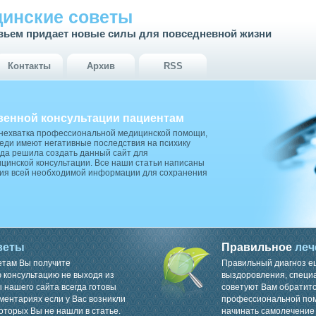
инские советы
вьем придает новые силы для повседневной жизни
Контакты
Архив
RSS
венной консультации пациентам
 нехватка профессиональной медицинской помощи,
ди имеют негативные последствия на психику
да решила создать данный сайт для
цинской консультации. Все наши статьи написаны
ия всей необходимой информации для сохранения
веты
Правильное
леч
етам Вы получите
Правильный диагноз е
консультацию не выходя из
выздоровления, специ
 нашего сайта всегда готовы
советуют Вам обратитс
ментариях если у Вас возникли
профессиональной пом
оторых Вы не нашли в статье.
начинать самолечение