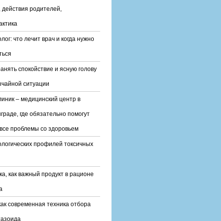
 действия родителей,
актика
лог: что лечит врач и когда нужно
ться
ранять спокойствие и ясную голову
ычайной ситуации
линик – медицинский центр в
граде, где обязательно помогут
все проблемы со здоровьем
ологических профилей токсичных
ка, как важный продукт в рационе
а
ак современная техника отбора
тазоида