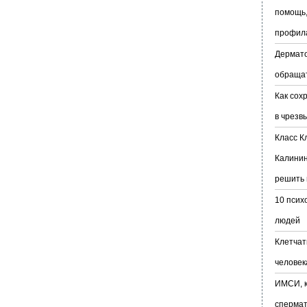
помощь,
профил
Дермато
обраща
Как сох
в чрезв
Класс К
Калинин
решить 
10 псих
людей
Клетчат
человек
ИМСИ, к
сперма