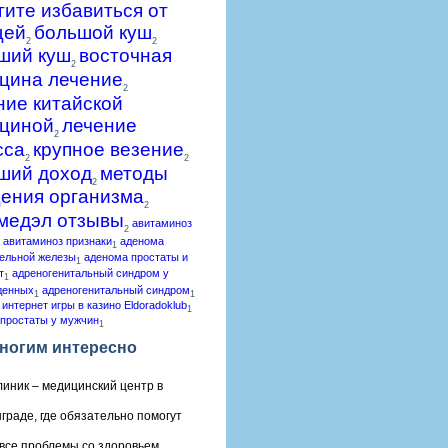
гите избавиться от
щей
большой куш
2
2
ший куш
восточная
2
цина лечение
2
ние китайской
циной
лечение
2
сса
крупное везение
2
2
ший доход
методы
2
ения организма
2
медэл отзывы
авитаминоз
2
авитаминоз признаки
аденома
1
ельной железы
аденома простаты и
1
т
адреногенитальный синдром у
1
денных
адреногенитальный синдром
1
1
 интернет игры в казино Eldoradoklub
1
простаты у мужчин
1
ногим интересно
линик – медицинский центр в
граде, где обязательно помогут
все проблемы со здоровьем