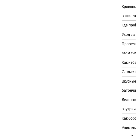
Кровяно
выше, ч
Где про
Уход за
Прорезы
этом с
Как изб
Самые п
Вкусные
батончи
Диагнос
внутрич
Как бор
Уникаль