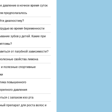
е давление в ночное время суток
ем предполагалось
йти диагностику?
 грудью во время беременности
вание зубов у детей. Какие при
имптомы?
авиться от пагубной зависимости?
олезные свойства лимона
 и полезные спортивные
ки
тика повышенного
ерепного давления
оться с запахом изо рта
ный препарат для роста волос и