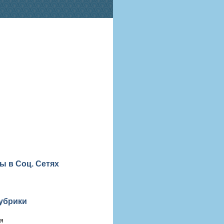
ы в Соц. Сетях
убрики
ия