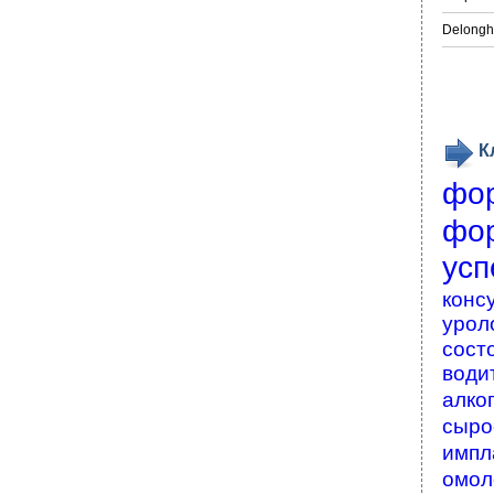
Delongh
К
фо
фо
усп
конс
урол
сост
води
алко
сыро
импл
омол