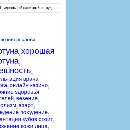
i - идеальный напиток без труда
лючевые слова
ртуна
хорошая
3
ртуна
3
ешность
3
ультация врача
ога
онлайн казино
2
2
ояние здоровья
телей
везение
2
2
голизм
азарт
2
2
едение похудение
2
антация зубов стоит
2
ожение кожи лица
2