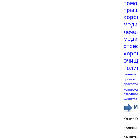
помо
пры
хоро
меди
лече
меди
стре
хоро
очищ
поли
лечение
1
предстат
простати
новорож
азартной
аденома 
М
Класс К
Калинин
решить 