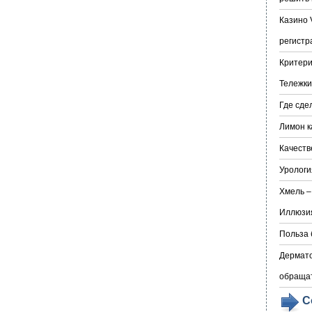
Казино 
регистр
Критери
Тележки
Где сде
Лимон к
Качеств
Урологи
Хмель –
Иллюзия
Польза 
Дермато
обраща
С