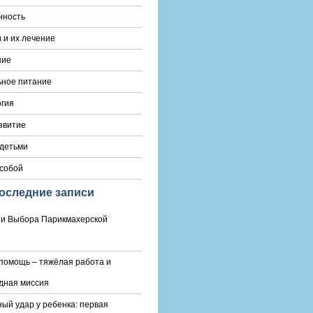
нность
 и их лечение
ние
ьное питание
гия
звитие
 детьми
 собой
оследние записи
и Выбора Парикмахерской
помощь – тяжёлая работа и
дная миссия
ый удар у ребенка: первая