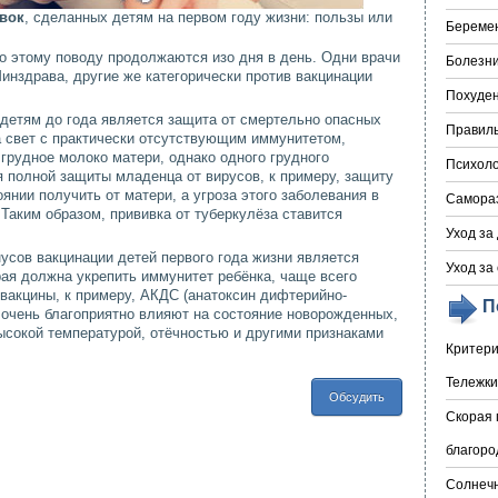
вок
, сделанных детям на первом году жизни: пользы или
Береме
о этому поводу продолжаются изо дня в день. Одни врачи
Болезни
нздрава, другие же категорически против вакцинации
Похуде
етям до года является защита от смертельно опасных
Правил
свет с практически отсутствующим иммунитетом,
грудное молоко матери, однако одного грудного
Психоло
 полной защиты младенца от вирусов, к примеру, защиту
оянии получить от матери, а угроза этого заболевания в
Самора
Таким образом, прививка от туберкулёза ставится
Уход за
сов вакцинации детей первого года жизни является
Уход за
орая должна укрепить иммунитет ребёнка, чаще всего
 вакцины, к примеру, АКДС (анатоксин дифтерийно-
П
 очень благоприятно влияют на состояние новорожденных,
ысокой температурой, отёчностью и другими признаками
Критери
Тележки
Обсудить
Скорая 
благоро
Солнечн