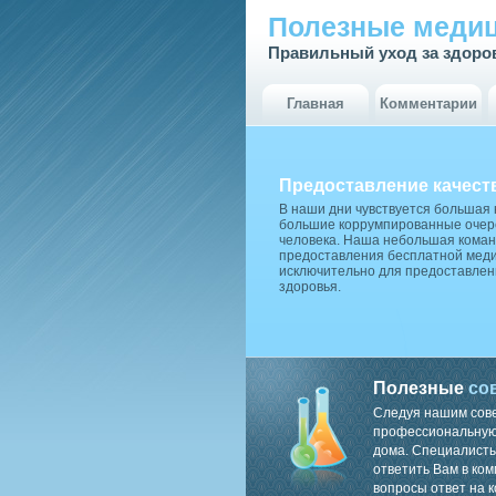
Полезные медиц
Правильный уход за здоро
Главная
Комментарии
Предоставление качест
В наши дни чувствуется большая
большие коррумпированные очере
человека. Наша небольшая коман
предоставления бесплатной меди
исключительно для предоставлен
здоровья.
Полезные
со
Следуя нашим сов
профессиональную 
дома. Специалисты
ответить Вам в ком
вопросы ответ на к