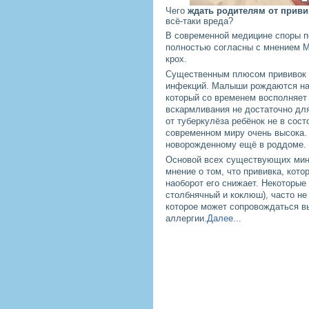
Чего
ждать родителям от приви
всё-таки вреда?
В современной медицине споры п
полностью согласны с мнением Ми
крох.
Существенным плюсом прививок д
инфекций. Малыши рождаются на 
который со временем восполняет 
вскармливания не достаточно для
от туберкулёза ребёнок не в сост
современном миру очень высока. 
новорожденному ещё в роддоме.
Основой всех существующих мину
мнение о том, что прививка, кот
наоборот его снижает. Некоторые
столбнячный и коклюш), часто не
которое может сопровождаться в
аллергии.
Далее...