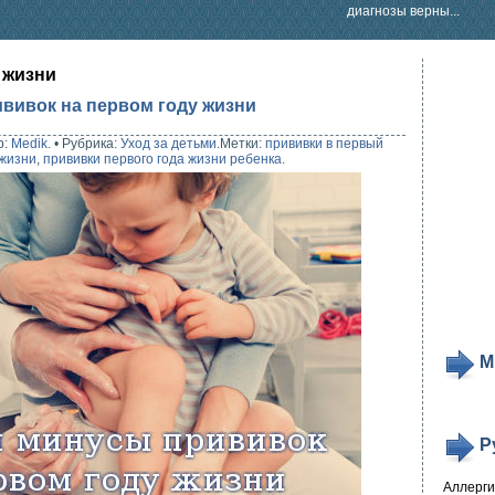
диагнозы верны...
 жизни
вивок на первом году жизни
р:
Medik
.
•
Рубрика:
Уход за детьми
.
Метки:
прививки в первый
 жизни
,
прививки первого года жизни ребенка
.
М
Р
Аллерг