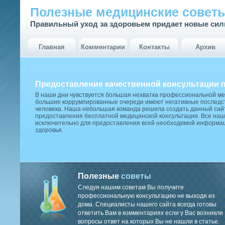
Полезные медицинские совет
Правильный уход за здоровьем придает новые си
Главная
Комментарии
Контакты
Архив
Предоставление качественной консультации 
В наши дни чувствуется большая нехватка профессиональной м
большие коррумпированные очереди имеют негативные последст
человека. Наша небольшая команда решила создать данный сай
предоставления бесплатной медицинской консультации. Все наш
исключительно для предоставления всей необходимой информа
здоровья.
Полезные
советы
Следуя нашим советам Вы получите
профессиональную консультацию не выходя из
дома. Специалисты нашего сайта всегда готовы
ответить Вам в комментариях если у Вас возникли
вопросы ответ на которых Вы не нашли в статье.