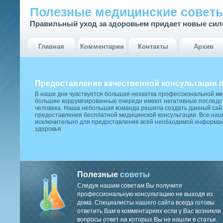
Полезные медицинские совет
Правильный уход за здоровьем придает новые си
Главная
Комментарии
Контакты
Архив
Предоставление качественной консультации 
В наши дни чувствуется большая нехватка профессиональной м
большие коррумпированные очереди имеют негативные последст
человека. Наша небольшая команда решила создать данный сай
предоставления бесплатной медицинской консультации. Все наш
исключительно для предоставления всей необходимой информа
здоровья.
Полезные
советы
Следуя нашим советам Вы получите
профессиональную консультацию не выходя из
дома. Специалисты нашего сайта всегда готовы
ответить Вам в комментариях если у Вас возникли
вопросы ответ на которых Вы не нашли в статье.