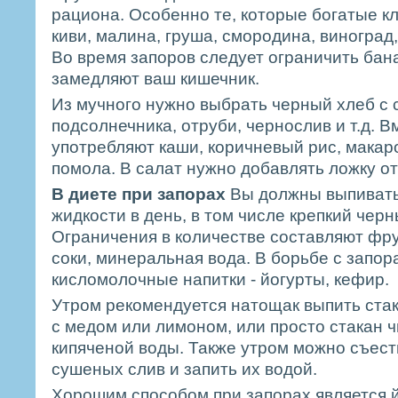
рациона. Особенно те, которые богатые кл
киви, малина, груша, смородина, виноград,
Во время запоров следует ограничить бан
замедляют ваш кишечник.
Из мучного нужно выбрать черный хлеб с
подсолнечника, отруби, чернослив и т.д. 
употребляют каши, коричневый рис, макар
помола. В салат нужно добавлять ложку о
В диете при запорах
Вы должны выпивать
жидкости в день, в том числе крепкий черн
Ограничения в количестве составляют фр
соки, минеральная вода. В борьбе с запо
кисломолочные напитки - йогурты, кефир.
Утром рекомендуется натощак выпить ста
с медом или лимоном, или просто стакан 
кипяченой воды. Также утром можно съест
сушеных слив и запить их водой.
Хорошим способом при запорах является й