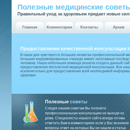
Полезные медицинские совет
Правильный уход за здоровьем придает новые си
Главная
Комментарии
Контакты
Архив
Предоставление качественной консультации 
В наши дни чувствуется большая нехватка профессиональной м
большие коррумпированные очереди имеют негативные последст
человека. Наша небольшая команда решила создать данный сай
предоставления бесплатной медицинской консультации. Все наш
исключительно для предоставления всей необходимой информа
здоровья.
Полезные
советы
Следуя нашим советам Вы получите
профессиональную консультацию не выходя из
дома. Специалисты нашего сайта всегда готовы
ответить Вам в комментариях если у Вас возникли
вопросы ответ на которых Вы не нашли в статье.