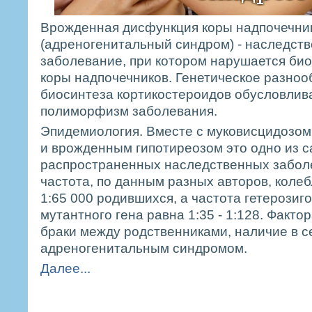
Врожденная дисфункция коры надпочечни
(адреногенитальный синдром) - наследст
заболевание, при котором нарушается би
коры надпочечников. Генетическое разно
биосинтеза кортикостероидов обусловлив
полиморфизм заболевания.
Эпидемиология. Вместе с муковисцидозом
и врожденным гипотиреозом это одно из 
распространенных наследственных забол
частота, по данным разных авторов, колеб
1:65 000 родившихся, а частота гетерозиг
мутантного гена равна 1:35 - 1:128. Факто
браки между родственниками, наличие в с
адреногенитальным синдромом.
Далее...