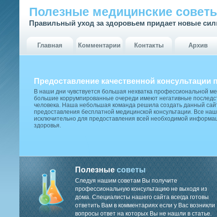
Полезные медицинские совет
Правильный уход за здоровьем придает новые си
Главная
Комментарии
Контакты
Архив
Предоставление качественной консультации 
В наши дни чувствуется большая нехватка профессиональной м
большие коррумпированные очереди имеют негативные последст
человека. Наша небольшая команда решила создать данный сай
предоставления бесплатной медицинской консультации. Все наш
исключительно для предоставления всей необходимой информа
здоровья.
Полезные
советы
Следуя нашим советам Вы получите
профессиональную консультацию не выходя из
дома. Специалисты нашего сайта всегда готовы
ответить Вам в комментариях если у Вас возникли
вопросы ответ на которых Вы не нашли в статье.