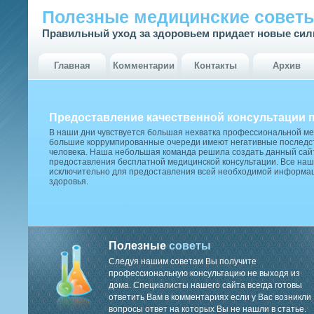
Полезные медицинские совет
Правильный уход за здоровьем придает новые си
Главная
Комментарии
Контакты
Архив
Предоставление качественной консультации 
В наши дни чувствуется большая нехватка профессиональной м
большие коррумпированные очереди имеют негативные последст
человека. Наша небольшая команда решила создать данный сай
предоставления бесплатной медицинской консультации. Все наш
исключительно для предоставления всей необходимой информа
здоровья.
Полезные
советы
Следуя нашим советам Вы получите
профессиональную консультацию не выходя из
дома. Специалисты нашего сайта всегда готовы
ответить Вам в комментариях если у Вас возникли
вопросы ответ на которых Вы не нашли в статье.