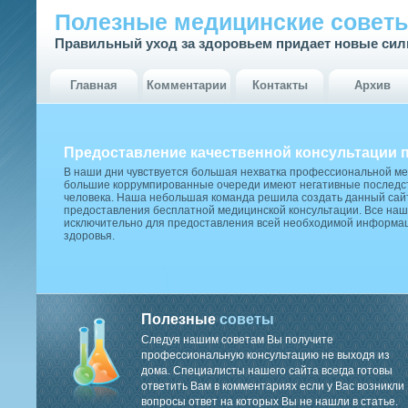
Полезные медицинские совет
Правильный уход за здоровьем придает новые си
Главная
Комментарии
Контакты
Архив
Предоставление качественной консультации 
В наши дни чувствуется большая нехватка профессиональной м
большие коррумпированные очереди имеют негативные последст
человека. Наша небольшая команда решила создать данный сай
предоставления бесплатной медицинской консультации. Все наш
исключительно для предоставления всей необходимой информа
здоровья.
Полезные
советы
Следуя нашим советам Вы получите
профессиональную консультацию не выходя из
дома. Специалисты нашего сайта всегда готовы
ответить Вам в комментариях если у Вас возникли
вопросы ответ на которых Вы не нашли в статье.