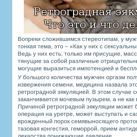
Вопреки сложившимся стереотипам, у муж
тонкая тема, это – «Как у них с сексуальн
Ведь у них есть, только им присущие, мас
тянущие за собой различные отрицательн
могущие выразиться импотенцией и беспл
У большого количества мужчин оргазм пол
извержения семени, медицина назвала это
ретроградной эякуляцией. В этом случае 
заканчивается мочевым пузырем, а не как 
Причиной ретроградной эякуляции может б
операция на уретре, может выступать и са
врожденный порок семявыносящего проток
тазовая конгестия, геморрой, прием антид
лекарства понижающие давление.