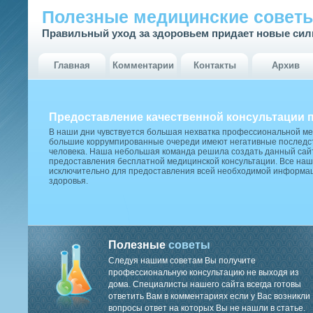
Полезные медицинские совет
Правильный уход за здоровьем придает новые си
Главная
Комментарии
Контакты
Архив
Предоставление качественной консультации 
В наши дни чувствуется большая нехватка профессиональной м
большие коррумпированные очереди имеют негативные последст
человека. Наша небольшая команда решила создать данный сай
предоставления бесплатной медицинской консультации. Все наш
исключительно для предоставления всей необходимой информа
здоровья.
Полезные
советы
Следуя нашим советам Вы получите
профессиональную консультацию не выходя из
дома. Специалисты нашего сайта всегда готовы
ответить Вам в комментариях если у Вас возникли
вопросы ответ на которых Вы не нашли в статье.