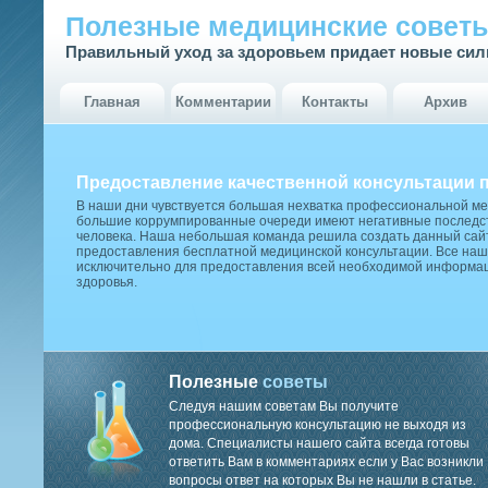
Полезные медицинские совет
Правильный уход за здоровьем придает новые си
Главная
Комментарии
Контакты
Архив
Предоставление качественной консультации 
В наши дни чувствуется большая нехватка профессиональной м
большие коррумпированные очереди имеют негативные последст
человека. Наша небольшая команда решила создать данный сай
предоставления бесплатной медицинской консультации. Все наш
исключительно для предоставления всей необходимой информа
здоровья.
Полезные
советы
Следуя нашим советам Вы получите
профессиональную консультацию не выходя из
дома. Специалисты нашего сайта всегда готовы
ответить Вам в комментариях если у Вас возникли
вопросы ответ на которых Вы не нашли в статье.