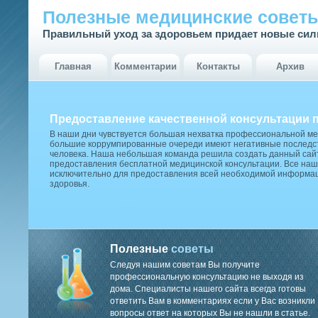
Полезные медицинские совет
Правильный уход за здоровьем придает новые си
Главная
Комментарии
Контакты
Архив
Предоставление качественной консультации 
В наши дни чувствуется большая нехватка профессиональной м
большие коррумпированные очереди имеют негативные последст
человека. Наша небольшая команда решила создать данный сай
предоставления бесплатной медицинской консультации. Все наш
исключительно для предоставления всей необходимой информа
здоровья.
Полезные
советы
Следуя нашим советам Вы получите
профессиональную консультацию не выходя из
дома. Специалисты нашего сайта всегда готовы
ответить Вам в комментариях если у Вас возникли
вопросы ответ на которых Вы не нашли в статье.