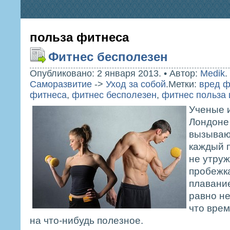
польза фитнеса
Фитнес бесполезен
Опубликовано: 2 января 2013.
•
Автор:
Medik
.
Саморазвитие
->
Уход за собой
.
Метки:
вред ф
фитнеса
,
фитнес бесполезен
,
фитнес польза 
Ученые и
Лондоне
вызываю
каждый 
не утру
пробежк
плавание
равно не
что врем
на что-нибудь полезное.