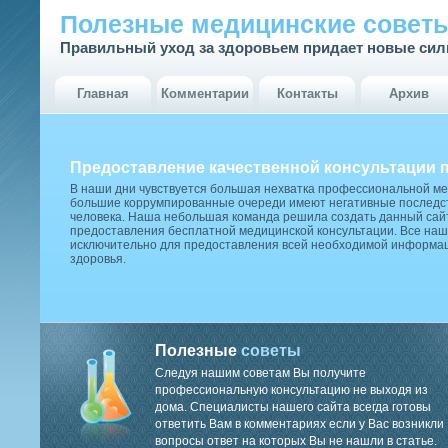
Полезные медицинские совет
Правильный уход за здоровьем придает новые си
Главная
Комментарии
Контакты
Архив
Предоставление качественной консультации 
В наши дни чувствуется большая нехватка профессиональной м
большие коррумпированные очереди имеют негативные последст
человека. Наша небольшая команда решила создать данный сай
предоставления бесплатной медицинской консультации. Все наш
исключительно для предоставления всей необходимой информа
здоровья.
Полезные
советы
Следуя нашим советам Вы получите
профессиональную консультацию не выходя из
дома. Специалисты нашего сайта всегда готовы
ответить Вам в комментариях если у Вас возникли
вопросы ответ на которых Вы не нашли в статье.