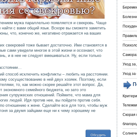
Береме
Болезни
явлением мужа параллельно появляется и свекровь. Чаще
Похуде
 найти с вами общий язык. Вскоре вы сможете заметить
оны, что, конечно же, негативно отражается на ваших
Правил
их свекровей тоже бывает достаточно. Ими становятся в
Психоло
е сами увидели многое в этой жизни и осознают, что
Самора
нь, и в нее не следует вмешиваться. Ну, если только
Уход за
расстоянии…
Уход за
ий способ исключить конфликты – любить на расстоянии.
ому сосуществованию в ней двух хозяек. Поэтому, если
П
телями, то, как можно скорее решайте этот вопрос. Да,
т экономного семейного бюджета, но зато это
ения супружеских отношений. Поймите, что мама для
Критери
огих людей. Идя против нее, вы пойдете против себя.
по отношению к жене. Сделайте все для того, чтобы муж
Тележки
гоня за двумя зайцами еще ни к чему хорошему не
Скорая 
благоро
Солнечн
Обсудить