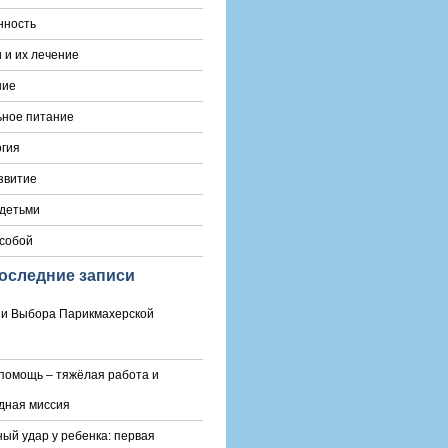
нность
 и их лечение
ние
ьное питание
гия
звитие
 детьми
 собой
оследние записи
и Выбора Парикмахерской
помощь – тяжёлая работа и
дная миссия
ый удар у ребенка: первая