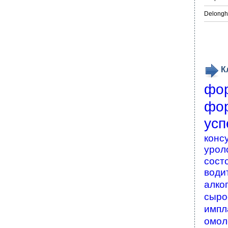
Delongh
К
фо
фо
усп
конс
урол
сост
води
алко
сыро
импл
омол