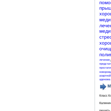
помо
пры
хоро
меди
лече
меди
стре
хоро
очищ
поли
лечение
1
предстат
простати
новорож
азартной
аденома 
М
Класс К
Калинин
решить 