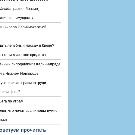
Vavada: разнообразие,
ация, преимущества
и Выбора Парикмахерской
лать лечебный массаж в Киеве?
ак косметическое средство
енный липофилинг в Калининграде
я в Нижнем Новгороде
 увеличивает размер груди.
 или факт?
бега по утрам
лог: что лечит врач и когда нужно
ться
оветуем прочитать