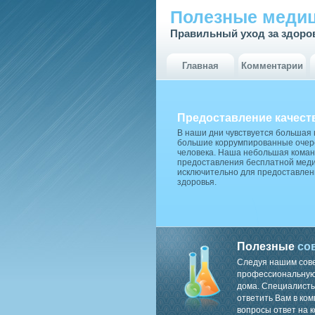
Полезные медиц
Правильный уход за здоро
Главная
Комментарии
Предоставление качест
В наши дни чувствуется большая
большие коррумпированные очере
человека. Наша небольшая коман
предоставления бесплатной меди
исключительно для предоставлен
здоровья.
Полезные
со
Следуя нашим сов
профессиональную 
дома. Специалисты
ответить Вам в ком
вопросы ответ на к