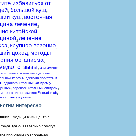
гите избавиться от
щей
большой куш
2
2
ший куш
восточная
2
цина лечение
2
ние китайской
циной
лечение
2
сса
крупное везение
2
2
ший доход
методы
2
ения организма
2
медэл отзывы
авитаминоз
2
авитаминоз признаки
аденома
1
ельной железы
аденома простаты и
1
т
адреногенитальный синдром у
1
денных
адреногенитальный синдром
1
1
 интернет игры в казино Eldoradoklub
1
простаты у мужчин
1
ногим интересно
линик – медицинский центр в
граде, где обязательно помогут
все проблемы со здоровьем