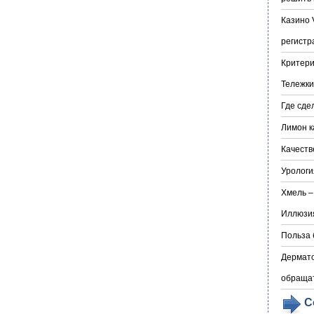
Казино 
регистр
Критери
Тележки
Где сде
Лимон к
Качеств
Урологи
Хмель –
Иллюзия
Польза 
Дермато
обраща
С