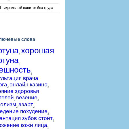
i - идеальный напиток без труда
лючевые слова
ртуна
хорошая
3
ртуна
3
ешность
3
ультация врача
ога
онлайн казино
2
2
ояние здоровья
телей
везение
2
2
голизм
азарт
2
2
едение похудение
2
антация зубов стоит
2
ожение кожи лица
2