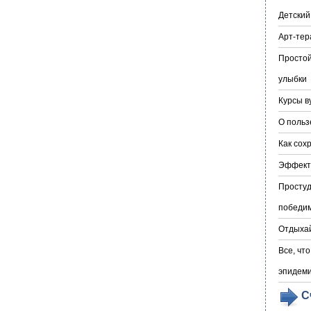
Детский
Арт-тер
Простой
улыбки
Курсы в
О польз
Как сох
Эффекти
Простуд
победи
Отдыха
Все, чт
эпидеми
С