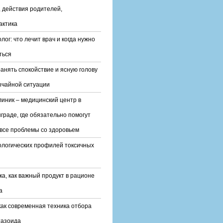
 действия родителей,
актика
лог: что лечит врач и когда нужно
ться
ранять спокойствие и ясную голову
ычайной ситуации
линик – медицинский центр в
граде, где обязательно помогут
все проблемы со здоровьем
ологических профилей токсичных
ка, как важный продукт в рационе
а
ак современная техника отбора
тазоида