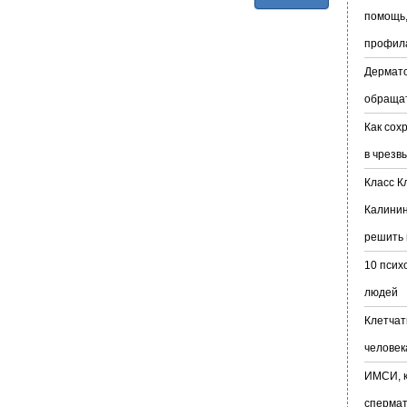
помощь,
профил
Дермато
обраща
Как сох
в чрезв
Класс К
Калинин
решить 
10 псих
людей
Клетчат
человек
ИМСИ, к
сперма