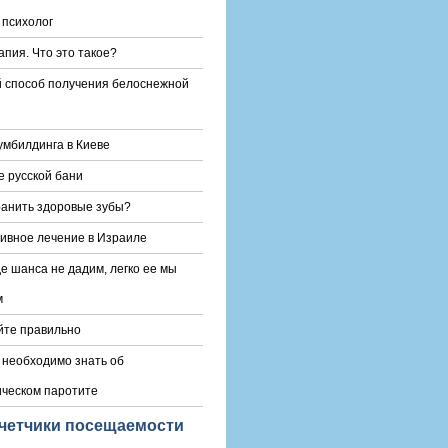
 психолог
апия. Что это такое?
 способ получения белоснежной
умбилдинга в Киеве
е русской бани
ранить здоровые зубы?
вное лечение в Израиле
е шанса не дадим, легко ее мы
м
йте правильно
о необходимо знать об
ческом паротите
четчики посещаемости