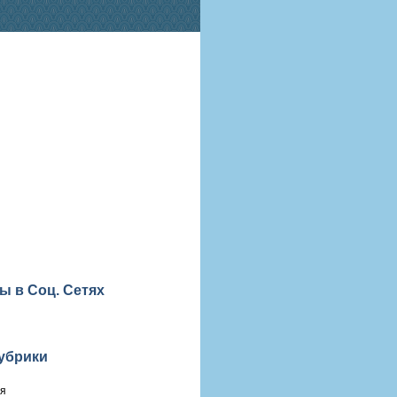
ы в Соц. Сетях
убрики
ия