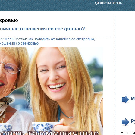
диагнозы верны...
екровью
оничные отношения со свекровью?
ор:
Medik
.
Метки:
как наладить отношения со свекровью
,
ношения со свекровью
.
М
Р
Аллерг