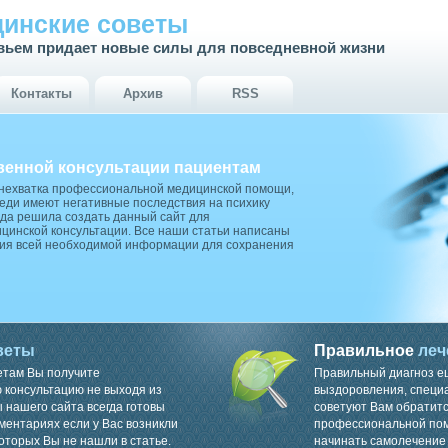
инские советы
вьем придает новые силы для повседневной жизни
Контакты
Архив
RSS
венной консультации пациентам
 нехватка профессиональной медицинской помощи,
ди имеют негативные последствия на психику
да решила создать данный сайт для
цинской консультации. Все наши статьи написаны
ия всей необходимой информации для сохранения
веты
Правильное
леч
етам Вы получите
Правильный диагноз е
консультацию не выходя из
выздоровления, специ
 нашего сайта всегда готовы
советуют Вам обратитс
ментариях если у Вас возникли
профессиональной пом
оторых Вы не нашли в статье.
начинать самолечение