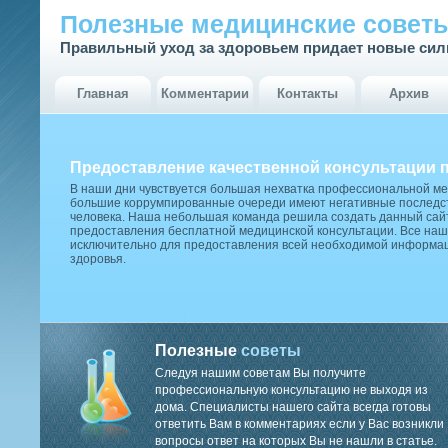
Полезные медицинские совет
Правильный уход за здоровьем придает новые си
Главная
Комментарии
Контакты
Архив
Предоставление качественной консультации 
В наши дни чувствуется большая нехватка профессиональной м
большие коррумпированные очереди имеют негативные последст
человека. Наша небольшая команда решила создать данный сай
предоставления бесплатной медицинской консультации. Все наш
исключительно для предоставления всей необходимой информа
здоровья.
Полезные
советы
Следуя нашим советам Вы получите
профессиональную консультацию не выходя из
дома. Специалисты нашего сайта всегда готовы
ответить Вам в комментариях если у Вас возникли
вопросы ответ на которых Вы не нашли в статье.