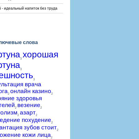
i - идеальный напиток без труда
лючевые слова
ртуна
хорошая
3
ртуна
3
ешность
3
ультация врача
ога
онлайн казино
2
2
ояние здоровья
телей
везение
2
2
голизм
азарт
2
2
едение похудение
2
антация зубов стоит
2
ожение кожи лица
2