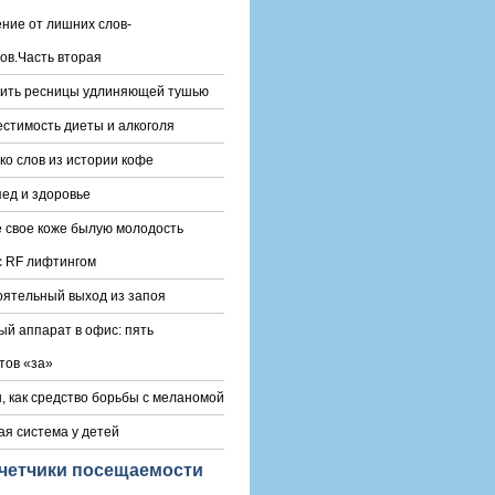
ние от лишних слов-
ов.Часть вторая
сить ресницы удлиняющей тушью
стимость диеты и алкоголя
ко слов из истории кофе
ед и здоровье
 свое коже былую молодость
с RF лифтингом
ятельный выход из запоя
й аппарат в офис: пять
тов «за»
, как средство борьбы с меланомой
я система у детей
четчики посещаемости