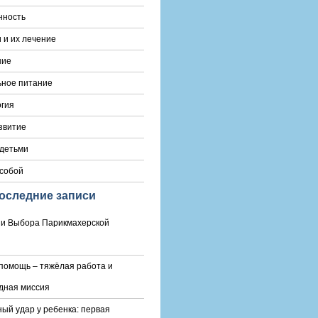
нность
 и их лечение
ние
ьное питание
гия
звитие
 детьми
 собой
оследние записи
и Выбора Парикмахерской
помощь – тяжёлая работа и
дная миссия
ый удар у ребенка: первая