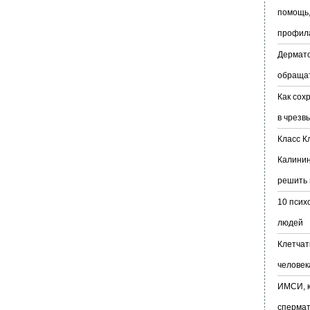
помощь,
профил
Дермато
обраща
Как сох
в чрезв
Класс К
Калинин
решить 
10 псих
людей
Клетчат
человек
ИМСИ, к
сперма