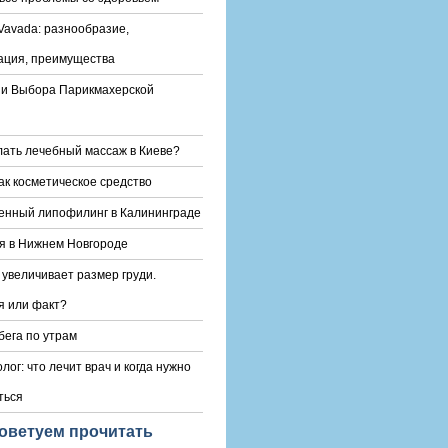
Vavada: разнообразие,
ация, преимущества
и Выбора Парикмахерской
лать лечебный массаж в Киеве?
ак косметическое средство
енный липофилинг в Калининграде
я в Нижнем Новгороде
 увеличивает размер груди.
 или факт?
бега по утрам
лог: что лечит врач и когда нужно
ться
оветуем прочитать