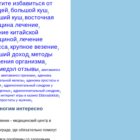
гите избавиться от
щей
большой куш
2
2
ший куш
восточная
2
цина лечение
2
ние китайской
циной
лечение
2
сса
крупное везение
2
2
ший доход
методы
2
ения организма
2
медэл отзывы
авитаминоз
2
авитаминоз признаки
аденома
1
ельной железы
аденома простаты и
1
т
адреногенитальный синдром у
1
денных
адреногенитальный синдром
1
1
 интернет игры в казино Eldoradoklub
1
простаты у мужчин
1
ногим интересно
линик – медицинский центр в
граде, где обязательно помогут
все проблемы со здоровьем