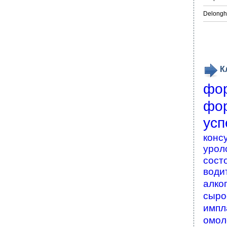
Delongh
К
фо
фо
усп
конс
урол
сост
води
алко
сыро
импл
омол