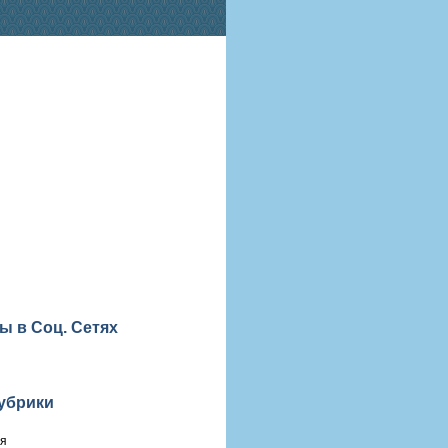
ы в Соц. Сетях
убрики
ия