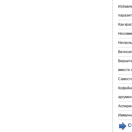
Избавле
паразит
Как кра
Несовме
Несколь
Велосип
Верните
вместе 
Самосто
Кофейны
аргумен
Аспирин
Иммунна
С