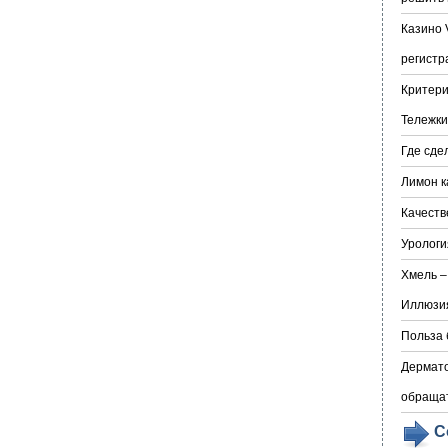
Казино 
регистр
Критери
Тележки
Где сде
Лимон к
Качеств
Урологи
Хмель –
Иллюзия
Польза 
Дермато
обраща
С