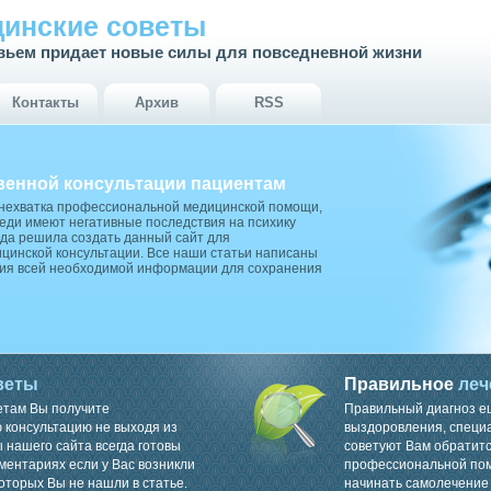
инские советы
вьем придает новые силы для повседневной жизни
Контакты
Архив
RSS
венной консультации пациентам
 нехватка профессиональной медицинской помощи,
ди имеют негативные последствия на психику
да решила создать данный сайт для
цинской консультации. Все наши статьи написаны
ия всей необходимой информации для сохранения
веты
Правильное
леч
етам Вы получите
Правильный диагноз е
консультацию не выходя из
выздоровления, специ
 нашего сайта всегда готовы
советуют Вам обратитс
ментариях если у Вас возникли
профессиональной пом
оторых Вы не нашли в статье.
начинать самолечение