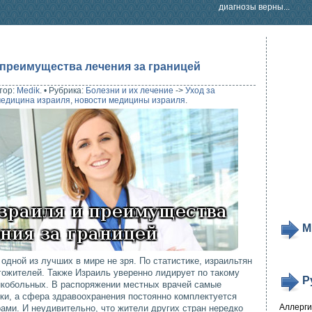
диагнозы верны...
преимущества лечения за границей
тор:
Medik
.
•
Рубрика:
Болезни и их лечение
->
Уход за
едицина израиля
,
новости медицины израиля
.
М
одной из лучших в мире не зря. По статистике, израильтян
гожителей. Также Израиль уверенно лидирует по такому
Р
нкобольных. В распоряжении местных врачей самые
ки, а сфера здравоохранения постоянно комплектуется
Аллерг
ми. И неудивительно, что жители других стран нередко