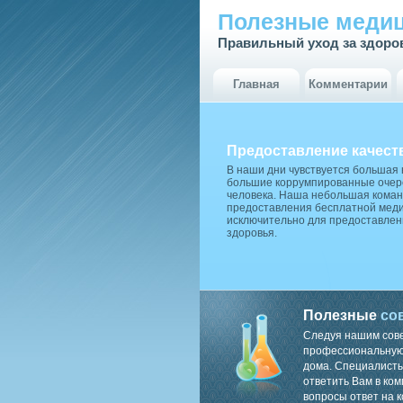
Полезные медиц
Правильный уход за здоро
Главная
Комментарии
Предоставление качест
В наши дни чувствуется большая
большие коррумпированные очере
человека. Наша небольшая коман
предоставления бесплатной меди
исключительно для предоставлен
здоровья.
Полезные
со
Следуя нашим сов
профессиональную 
дома. Специалисты
ответить Вам в ком
вопросы ответ на к