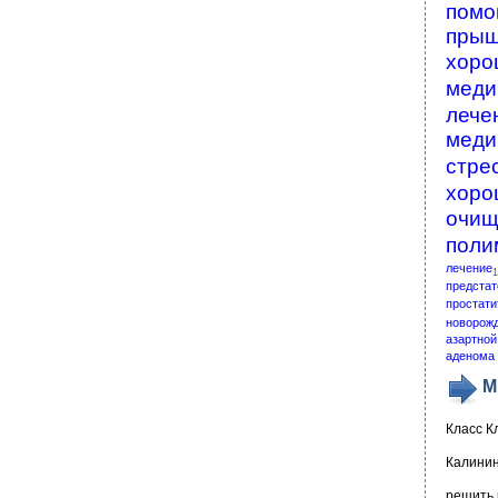
помо
пры
хоро
меди
лече
меди
стре
хоро
очищ
поли
лечение
1
предстат
простати
новорож
азартной
аденома 
М
Класс К
Калинин
решить 