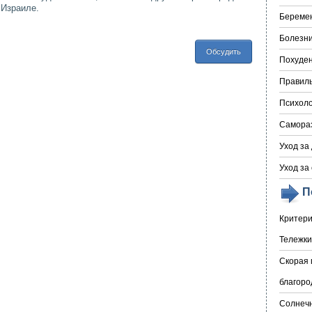
 Израиле.
Береме
Болезни
Обсудить
Похуде
Правил
Психоло
Самора
Уход за
Уход за
П
Критери
Тележки
Скорая 
благоро
Солнечн