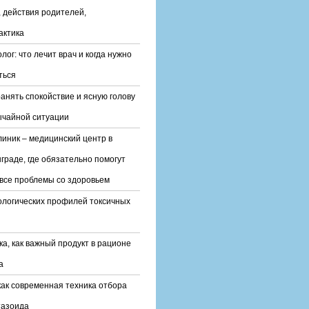
 действия родителей,
актика
лог: что лечит врач и когда нужно
ться
ранять спокойствие и ясную голову
ычайной ситуации
линик – медицинский центр в
граде, где обязательно помогут
все проблемы со здоровьем
ологических профилей токсичных
ка, как важный продукт в рационе
а
ак современная техника отбора
тазоида