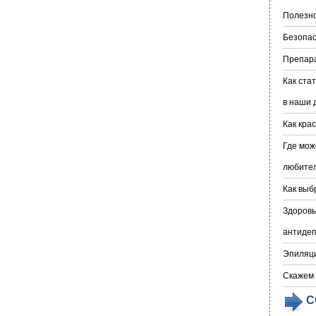
Полезно
Безопас
Препара
Как ста
в наши 
Как кра
Где мож
любите
Как выб
Здоровы
антидеп
Эпиляци
Скажем 
С