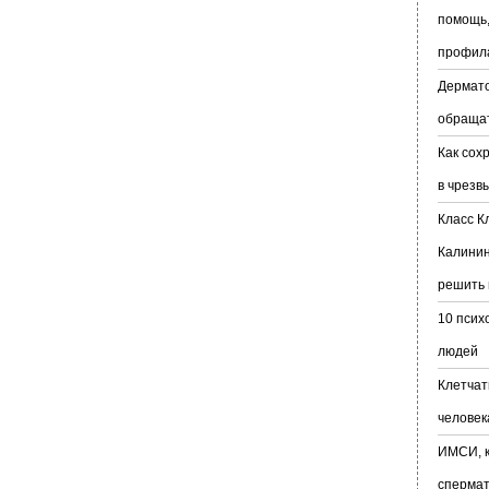
помощь,
профил
Дермато
обраща
Как сох
в чрезв
Класс К
Калинин
решить 
10 псих
людей
Клетчат
человек
ИМСИ, к
сперма