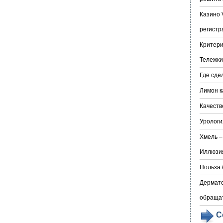
Казино 
регистр
Критери
Тележки
Где сде
Лимон к
Качеств
Урологи
Хмель –
Иллюзия
Польза 
Дермато
обраща
С