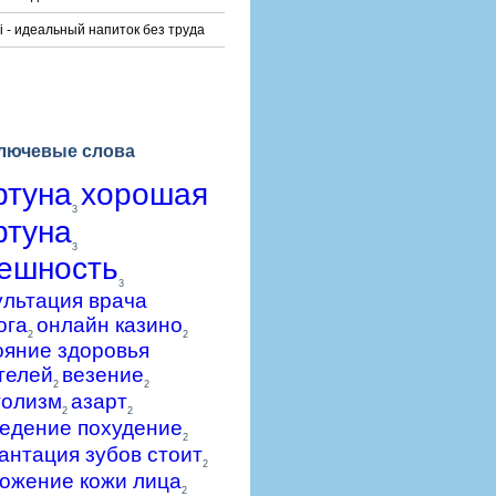
i - идеальный напиток без труда
лючевые слова
ртуна
хорошая
3
ртуна
3
ешность
3
ультация врача
ога
онлайн казино
2
2
ояние здоровья
телей
везение
2
2
голизм
азарт
2
2
едение похудение
2
антация зубов стоит
2
ожение кожи лица
2