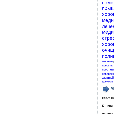
помо
пры
хоро
меди
лече
меди
стре
хоро
очищ
поли
лечение
1
предстат
простати
новорож
азартной
аденома 
М
Класс К
Калинин
решить 