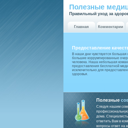
Полезные медиц
Правильный уход за здоро
Главная
Комментарии
Предоставление качест
В наши дни чувствуется большая
большие коррумпированные очере
человека. Наша небольшая коман
предоставления бесплатной меди
исключительно для предоставлен
здоровья.
Полезные
со
Следуя нашим сов
профессиональную 
дома. Специалисты
ответить Вам в ком
вопросы ответ на к