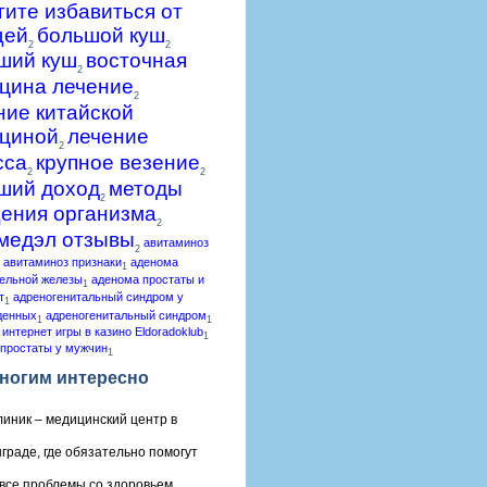
гите избавиться от
щей
большой куш
2
2
ший куш
восточная
2
цина лечение
2
ние китайской
циной
лечение
2
сса
крупное везение
2
2
ший доход
методы
2
ения организма
2
медэл отзывы
авитаминоз
2
авитаминоз признаки
аденома
1
ельной железы
аденома простаты и
1
т
адреногенитальный синдром у
1
денных
адреногенитальный синдром
1
1
 интернет игры в казино Eldoradoklub
1
простаты у мужчин
1
ногим интересно
линик – медицинский центр в
граде, где обязательно помогут
все проблемы со здоровьем