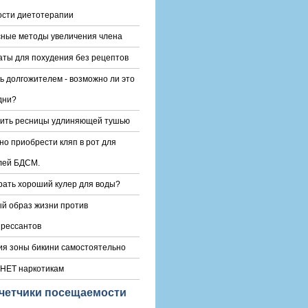
сти диетотерапии
ные методы увеличения члена
ты для похудения без рецептов
ть долгожителем - возможно ли это
дни?
сить ресницы удлиняющей тушью
но приобрести кляп в рот для
лей БДСМ.
рать хороший кулер для воды?
й образ жизни против
рессантов
я зоны бикини самостоятельно
НЕТ наркотикам
четчики посещаемости