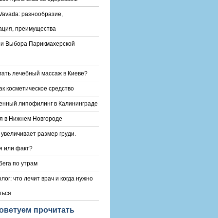
Vavada: разнообразие,
ация, преимущества
и Выбора Парикмахерской
лать лечебный массаж в Киеве?
ак косметическое средство
енный липофилинг в Калининграде
я в Нижнем Новгороде
 увеличивает размер груди.
 или факт?
бега по утрам
лог: что лечит врач и когда нужно
ться
оветуем прочитать