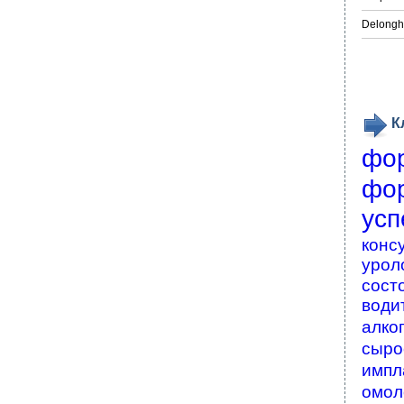
Delongh
К
фо
фо
усп
конс
урол
сост
води
алко
сыро
импл
омол