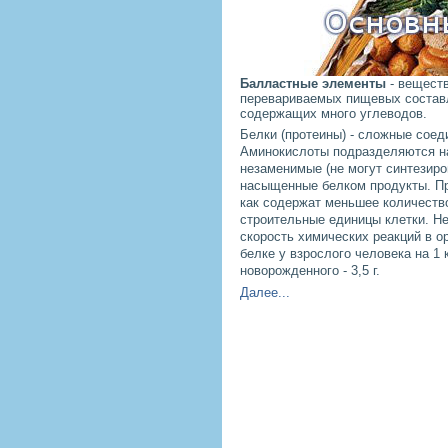
Балластные элементы
- веществ
перевариваемых пищевых составл
содержащих много углеводов.
Белки (протеины) - сложные соед
Аминокислоты подразделяются на
незаменимые (не могут синтезиров
насыщенные белком продукты. Пр
как содержат меньшее количеств
строительные единицы клетки. Н
скорость химических реакций в ор
белке у взрослого человека на 1 кг
новорожденного - 3,5 г.
Далее...