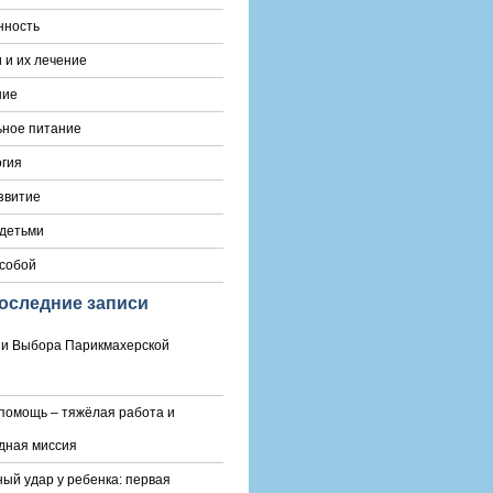
нность
 и их лечение
ние
ьное питание
гия
звитие
 детьми
 собой
оследние записи
и Выбора Парикмахерской
помощь – тяжёлая работа и
дная миссия
ый удар у ребенка: первая