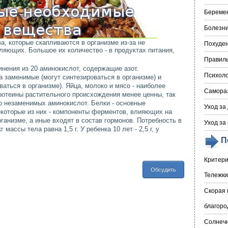
Береме
Болезни
а, которые скапливаются в организме из-за не
Похуде
яющих. Большое их количество - в продуктах питания,
Правил
инения из 20 аминокислот, содержащие азот.
Психоло
 заменимые (могут синтезироваться в организме) и
аться в организме). Яйца, молоко и мясо - наиболее
Самора
отеины растительного происхождения менее ценны, так
о незаменимых аминокислот. Белки - основные
Уход за
екоторые из них - компоненты ферментов, влияющих на
ганизме, а иные входят в состав гормонов. Потребность в
Уход за
 массы тела равна 1,5 г. У ребенка 10 лет - 2,5 г, у
П
Критери
Обсудить
Тележки
Скорая 
благоро
Солнечн