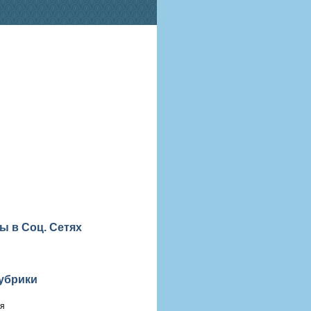
ы в Соц. Сетях
убрики
ия