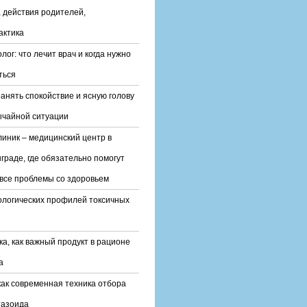
 действия родителей,
актика
лог: что лечит врач и когда нужно
ться
ранять спокойствие и ясную голову
ычайной ситуации
линик – медицинский центр в
граде, где обязательно помогут
все проблемы со здоровьем
ологических профилей токсичных
ка, как важный продукт в рационе
а
ак современная техника отбора
тазоида