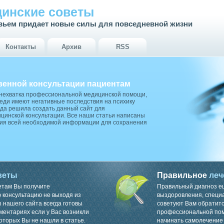
инские советы
вьем придает новые силы для повседневной жизни
Контакты
Архив
RSS
венной консультации пациентам
 нехватка профессиональной медицинской помощи,
ди имеют негативные последствия на психику
да решила создать данный сайт для
цинской консультации. Все наши статьи написаны
ия всей необходимой информации для сохранения
веты
Правильное
леч
етам Вы получите
Правильный диагноз е
консультацию не выходя из
выздоровления, специ
 нашего сайта всегда готовы
советуют Вам обратитс
ментариях если у Вас возникли
профессиональной пом
оторых Вы не нашли в статье.
начинать самолечение