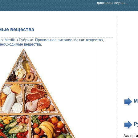
диагнозы верны...
мые вещества
ор:
Medik
.
•
Рубрика:
Правильное питание
.
Метки:
вещества
,
необходимые вещества
.
М
Р
Аллерг