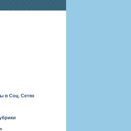
ы в Соц. Сетях
убрики
ия