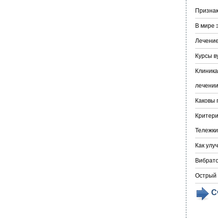
Признак
В мире 
Лечение
Курсы в
Клиника
лечении
Каковы 
Критери
Тележки
Как улу
Вибрато
Острый 
С