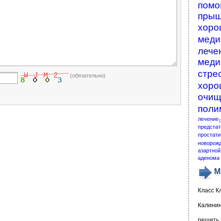
помо
пры
хоро
меди
лече
меди
стре
(обязательно)
хоро
очищ
поли
лечение
1
предстат
простати
новорож
азартной
аденома 
М
Класс К
Калинин
решить 