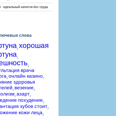
i - идеальный напиток без труда
лючевые слова
ртуна
хорошая
3
ртуна
3
ешность
3
ультация врача
ога
онлайн казино
2
2
ояние здоровья
телей
везение
2
2
голизм
азарт
2
2
едение похудение
2
антация зубов стоит
2
ожение кожи лица
2