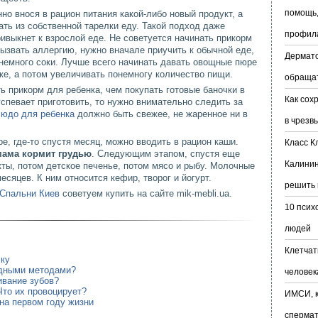
помощь,
но внося в рацион питания какой-либо новый продукт, а
ть из собственной тарелки еду. Такой подход даже
профил
ривыкнет к взрослой еде. Не советуется начинать прикорм
 вызвать аллергию, нужно вначале приучить к обычной еде,
Дермато
немного соки. Лучше всего начинать давать овощные пюре
ке, а потом увеличивать понемногу количество пищи.
обраща
ь прикорм для ребенка, чем покупать готовые баночки в
Как сох
успевает приготовить, то нужно внимательно следить за
юдо для ребенка
должно быть свежее, не жаренное ни в
в чрезв
, где-то спустя месяц, можно вводить в рацион каши.
Класс К
мама кормит грудью
. Следующим этапом, спустя еще
Калинин
ты, потом детское печенье, потом мясо и рыбу. Молочные
сяцев. К ним относится кефир, творог и йогурт.
решить 
Спальни Киев
советуем купить на сайте mik-mebli.ua.
10 псих
людей
Клетчат
ску
одными методами?
человек
ивание зубов?
Что их провоцирует?
ИМСИ, к
на первом году жизни
сперма