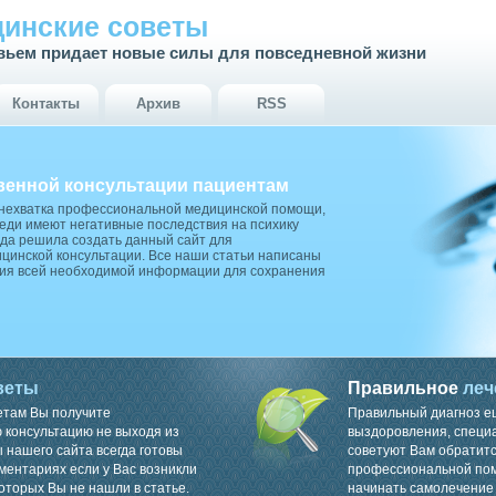
инские советы
вьем придает новые силы для повседневной жизни
Контакты
Архив
RSS
венной консультации пациентам
 нехватка профессиональной медицинской помощи,
ди имеют негативные последствия на психику
да решила создать данный сайт для
цинской консультации. Все наши статьи написаны
ия всей необходимой информации для сохранения
веты
Правильное
леч
етам Вы получите
Правильный диагноз е
консультацию не выходя из
выздоровления, специ
 нашего сайта всегда готовы
советуют Вам обратитс
ментариях если у Вас возникли
профессиональной пом
оторых Вы не нашли в статье.
начинать самолечение