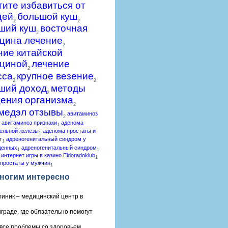
гите избавиться от
щей
большой куш
2
2
ший куш
восточная
2
цина лечение
2
ние китайской
циной
лечение
2
сса
крупное везение
2
2
ший доход
методы
2
ения организма
2
медэл отзывы
авитаминоз
2
авитаминоз признаки
аденома
1
ельной железы
аденома простаты и
1
т
адреногенитальный синдром у
1
денных
адреногенитальный синдром
1
1
 интернет игры в казино Eldoradoklub
1
простаты у мужчин
1
ногим интересно
линик – медицинский центр в
граде, где обязательно помогут
все проблемы со здоровьем