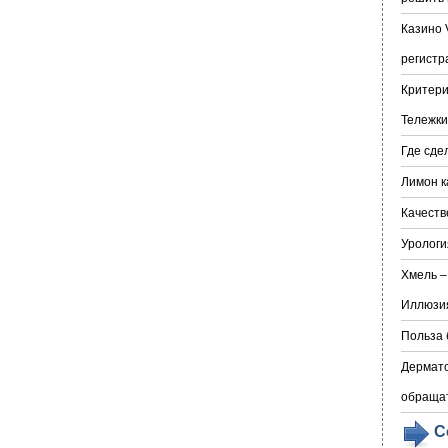
Казино 
регистр
Критери
Тележки
Где сде
Лимон к
Качеств
Урологи
Хмель –
Иллюзия
Польза 
Дермато
обраща
С