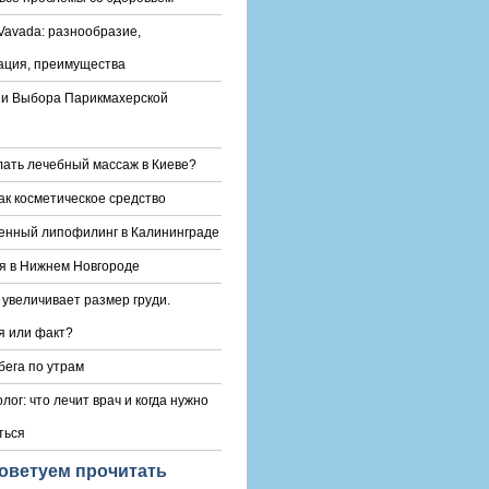
Vavada: разнообразие,
ация, преимущества
и Выбора Парикмахерской
лать лечебный массаж в Киеве?
ак косметическое средство
енный липофилинг в Калининграде
я в Нижнем Новгороде
 увеличивает размер груди.
 или факт?
бега по утрам
лог: что лечит врач и когда нужно
ться
оветуем прочитать