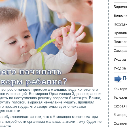
Береме
Болезни
Похуде
Правил
Психоло
Самора
Уход за
Уход за
П
Критери
т вопрос о
начале прикорма малыша
, ведь хочется его
тов или овощей. Всемирная Организация Здравоохранения
Тележки
дить по наступлению ребенку возраста 6 месяцев. Важно,
рутить головой, выражая нежелание кушать, проявлял
то просил грудь, что свидетельствует о нехватке
Скорая 
для сытости.
благоро
а обуславливается тем, что с 6 месяцев молоко матери
ь потребности организма малыша, а значит, ему будет не
Солнечн
еществ.