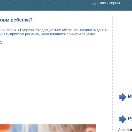
диагнозы верны...
корм ребенка?
тор:
Medik
.
•
Рубрика:
Уход за детьми
.
Метки:
как начинать давать
чинать прикорм ребенка
,
когда начинать прикорм ребенка
.
SS
.
М
Р
Аллерг