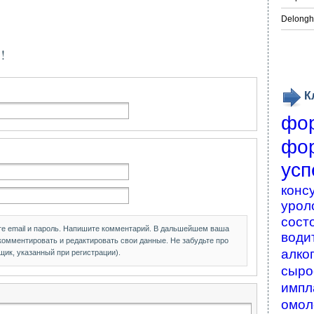
Delongh
!
К
фо
фо
усп
конс
урол
сост
те email и пароль. Напишите комментарий. В дальшейшем ваша
води
 комментировать и редактировать свои данные. Не забудьте про
алко
щик, указанный при регистрации).
сыро
импл
омол