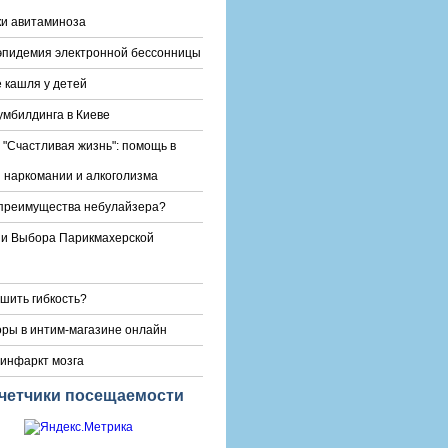
и авитаминоза
эпидемия электронной бессонницы
 кашля у детей
умбилдинга в Киеве
 "Счастливая жизнь": помощь в
 наркомании и алкоголизма
преимущества небулайзера?
и Выбора Парикмахерской
чшить гибкость?
ры в интим-магазине онлайн
инфаркт мозга
четчики посещаемости