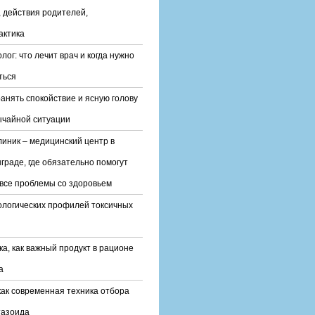
 действия родителей,
актика
лог: что лечит врач и когда нужно
ться
ранять спокойствие и ясную голову
ычайной ситуации
линик – медицинский центр в
граде, где обязательно помогут
все проблемы со здоровьем
ологических профилей токсичных
ка, как важный продукт в рационе
а
ак современная техника отбора
тазоида