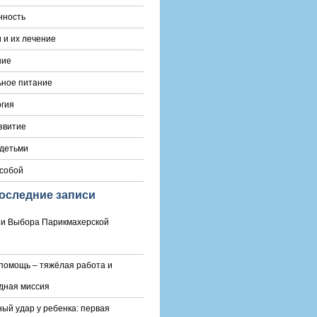
нность
 и их лечение
ние
ьное питание
гия
звитие
 детьми
 собой
оследние записи
и Выбора Парикмахерской
помощь – тяжёлая работа и
дная миссия
ый удар у ребенка: первая