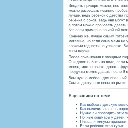
Вводить прикорм можно, постепен
можно разрешать немного пробова
лучше, ведь ребенок с детства п
ребенка с соков, ведь они могут
а потом можно пробовать давать 
без соли примерно по чайной лож
Конечно же, лучше самим готовит
магазине, но если сама мама не 
сроками годности на упаковке.
Бл
коем случае.
После привыкания к овощным пюре
Они должны быть на воде, если
месяц, можно начать давать фрук
продукты можно давать после 9 ме
Вам нужна мебель для спальни?
Самые доступные цены на рынке.
Еще записи по теме
Как выбрать детскую коля
Как вылечить кашель нар
Нужно ли проводить отбел
Ночные кошмары у детей. 
Плюсы и минусы прививок 
Если ребенок стал курить