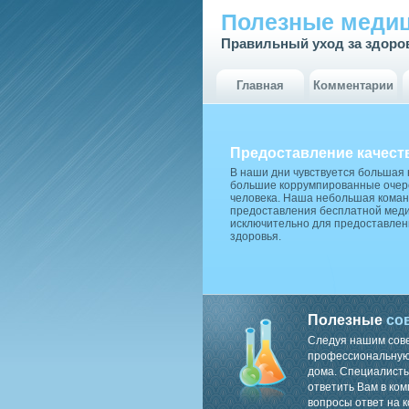
Полезные медиц
Правильный уход за здоро
Главная
Комментарии
Предоставление качест
В наши дни чувствуется большая
большие коррумпированные очере
человека. Наша небольшая коман
предоставления бесплатной меди
исключительно для предоставлен
здоровья.
Полезные
со
Следуя нашим сов
профессиональную 
дома. Специалисты
ответить Вам в ком
вопросы ответ на к