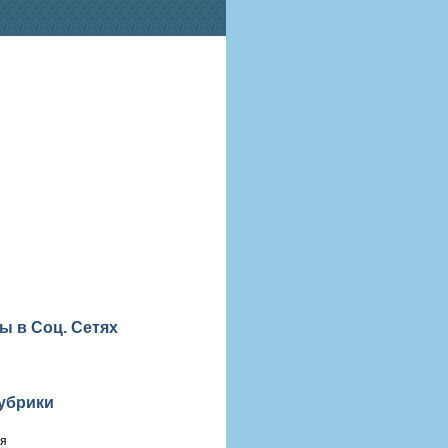
ы в Соц. Сетях
убрики
ия