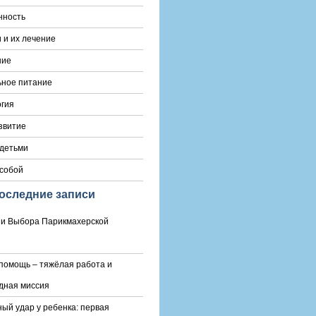
нность
 и их лечение
ние
ьное питание
гия
звитие
 детьми
 собой
оследние записи
и Выбора Парикмахерской
помощь – тяжёлая работа и
дная миссия
ый удар у ребенка: первая