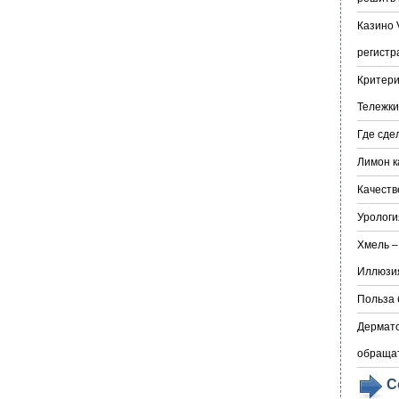
Казино 
регистр
Критери
Тележки
Где сде
Лимон к
Качеств
Урологи
Хмель –
Иллюзия
Польза 
Дермато
обраща
С