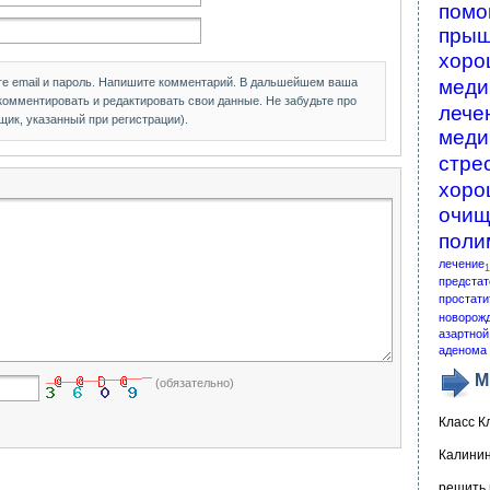
помо
пры
хоро
те email и пароль. Напишите комментарий. В дальшейшем ваша
меди
 комментировать и редактировать свои данные. Не забудьте про
лече
щик, указанный при регистрации).
меди
стре
хоро
очищ
поли
лечение
1
предстат
простати
новорож
азартной
аденома 
М
(обязательно)
Класс К
Калинин
решить 