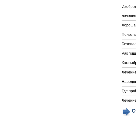
Изобрет
лечения
Хорошая
Полезно
Безопас
Рак пищ
Как выб
Лечение
Народны
Где про
Лечение
С