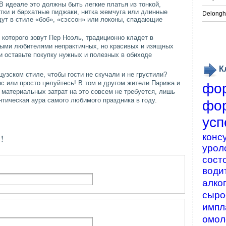
 идеале это должны быть легкие платья из тонкой,
тки и бархатные пиджаки, нитка жемчуга или длинные
Delongh
ут в стиле «боб», «сэссон» или локоны, спадающие
которого зовут Пер Ноэль, традиционно кладет в
ыми любителями непрактичных, но красивых и изящных
 оставьте покупку нужных и полезных в обиходе
К
узском стиле, чтобы гости не скучали и не грустили?
с или просто целуйтесь! В том и другом жители Парижа и
фо
 материальных затрат на это совсем не требуется, лишь
тическая аура самого любимого праздника в году.
фо
усп
конс
!
урол
сост
води
алко
сыро
импл
омол