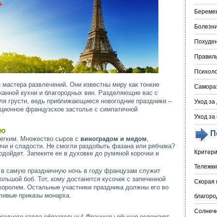
Береме
Болезни
Похуде
Правил
Психоло
мастера развлечений. Они известны миру как тонкие
Самора
канной кухни и благородных вин. Разделяющие вас с
ля грусти, ведь приближающиеся новогодние праздники –
Уход за
иционное французское застолье с симпатичной
Уход за
ню
П
егким. Множество сыров с
виноградом и медом
,
ичи и сладости. Не смогли раздобыть фазана или рябчика?
Критери
одойдет. Запеките ее в духовке до румяной корочки и
Тележки
в самую праздничную ночь в году французам служит
большой боб. Тот, кому достанется кусочек с запеченной
Скорая 
королем. Остальные участники праздника должны его во
ливые приказы монарха.
благоро
Солнечн
огоднего стола обязательны! Французы обычно освежают