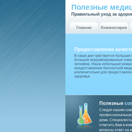
Полезные медиц
Правильный уход за здоро
Главная
Комментарии
Предоставление качест
В наши дни чувствуется большая
большие коррумпированные очере
человека. Наша небольшая коман
предоставления бесплатной меди
исключительно для предоставлен
здоровья.
Полезные
со
Следуя нашим сов
профессиональную 
дома. Специалисты
ответить Вам в ком
вопросы ответ на к