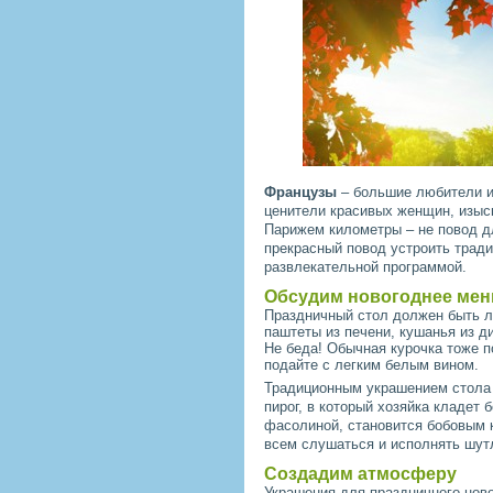
Французы
– большие любители и 
ценители красивых женщин, изыс
Парижем километры – не повод д
прекрасный повод устроить трад
развлекательной программой.
Обсудим новогоднее ме
Праздничный стол должен быть л
паштеты из печени, кушанья из д
Не беда! Обычная курочка тоже п
подайте с легким белым вином.
Традиционным украшением стола 
пирог, в который хозяйка кладет 
фасолиной, становится бобовым 
всем слушаться и исполнять шут
Создадим атмосферу
Украшения для праздничного нов