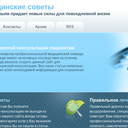
инские советы
вьем придает новые силы для повседневной жизни
Контакты
Архив
RSS
венной консультации пациентам
 нехватка профессиональной медицинской помощи,
ди имеют негативные последствия на психику
да решила создать данный сайт для
цинской консультации. Все наши статьи написаны
ия всей необходимой информации для сохранения
веты
Правильное
леч
етам Вы получите
Правильный диагноз е
консультацию не выходя из
выздоровления, специ
 нашего сайта всегда готовы
советуют Вам обратитс
ментариях если у Вас возникли
профессиональной пом
оторых Вы не нашли в статье.
начинать самолечение