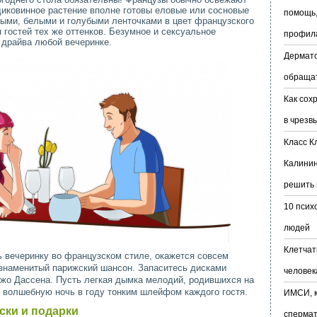
диковинное растение вполне готовы еловые или сосновые
помощь,
ными, белыми и голубыми ленточками в цвет французского
 гостей тех же оттенков. Безумное и сексуальное
профил
драйва любой вечеринке.
Дермато
обраща
Как сох
в чрезв
Класс К
Калинин
решить 
10 псих
людей
Клетчат
ть вечеринку во французском стиле, окажется совсем
 знаменитый парижский шансон. Запаситесь дисками
человек
жо Дассена. Пусть легкая дымка мелодий, родившихся на
ю волшебную ночь в году тонким шлейфом каждого гостя.
ИМСИ, к
ски и подарки
сперма