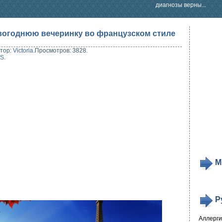
диагнозы верны...
овогоднюю вечеринку во французском стиле
тор:
Victoria
.
Просмотров: 3828.
SS
.
М
Р
Аллерг