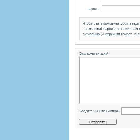
Пароль:
Чтобы стать комментатором введи
связка email-пароль, позволит вам
активацию (инструкция придет на я
Ваш комментарий
Введите нижние символы