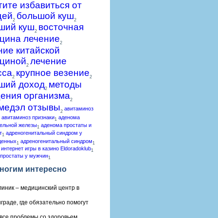
гите избавиться от
щей
большой куш
2
2
ший куш
восточная
2
цина лечение
2
ние китайской
циной
лечение
2
сса
крупное везение
2
2
ший доход
методы
2
ения организма
2
медэл отзывы
авитаминоз
2
авитаминоз признаки
аденома
1
ельной железы
аденома простаты и
1
т
адреногенитальный синдром у
1
денных
адреногенитальный синдром
1
1
 интернет игры в казино Eldoradoklub
1
простаты у мужчин
1
ногим интересно
линик – медицинский центр в
граде, где обязательно помогут
все проблемы со здоровьем