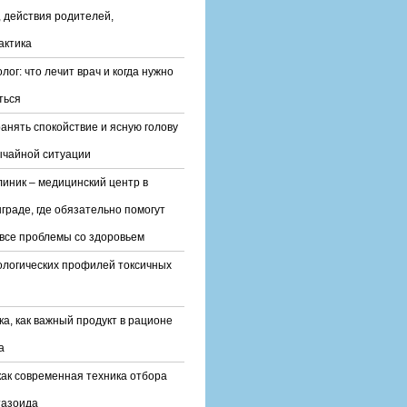
 действия родителей,
актика
лог: что лечит врач и когда нужно
ться
ранять спокойствие и ясную голову
ычайной ситуации
линик – медицинский центр в
граде, где обязательно помогут
все проблемы со здоровьем
ологических профилей токсичных
ка, как важный продукт в рационе
а
ак современная техника отбора
тазоида