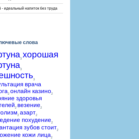
i - идеальный напиток без труда
лючевые слова
ртуна
хорошая
3
ртуна
3
ешность
3
ультация врача
ога
онлайн казино
2
2
ояние здоровья
телей
везение
2
2
голизм
азарт
2
2
едение похудение
2
антация зубов стоит
2
ожение кожи лица
2